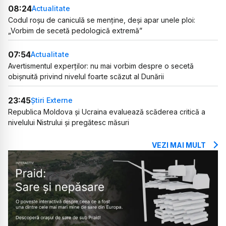
08:24
Actualitate
Codul roșu de caniculă se menține, deși apar unele ploi:
„Vorbim de secetă pedologică extremă”
07:54
Actualitate
Avertismentul experților: nu mai vorbim despre o secetă
obișnuită privind nivelul foarte scăzut al Dunării
23:45
Știri Externe
Republica Moldova și Ucraina evaluează scăderea critică a
nivelului Nistrului și pregătesc măsuri
VEZI MAI MULT