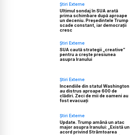
Știri Externe
Ultimul sondaj în SUA arată
prima schimbare după aproape
un deceniu. Președintele Trump
scade constant, iar democrații
cresc
Știri Externe
SUA caută strategii „creative”
pentru a crește presiunea
asupra Iranului
Știri Externe
Incendiile din statul Washington
au distrus aproape 600 de
clădiri. Zeci de mii de oameni au
fost evacuați
Știri Externe
Update. Trump amână un atac
major asupra Iranului: „Există un
acord privind Strâmtoarea