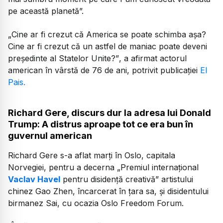
pe această planetă”.
„
Cine ar fi crezut că America se poate schimba aşa?
Cine ar fi crezut că un astfel de maniac poate deveni
preşedinte al Statelor Unite?”
, a afirmat actorul
american în vârstă de 76 de ani, potrivit publicației
El
Pais.
Richard Gere, discurs dur la adresa lui Donald
Trump: A distrus aproape tot ce era bun în
guvernul american
Richard Gere s-a aflat marți în Oslo, capitala
Norvegiei, pentru a decerna „Premiul internaţional
Vaclav Havel
pentru disidenţă creativă” artistului
chinez Gao Zhen, încarcerat în ţara sa, şi disidentului
birmanez Sai, cu ocazia Oslo Freedom Forum.