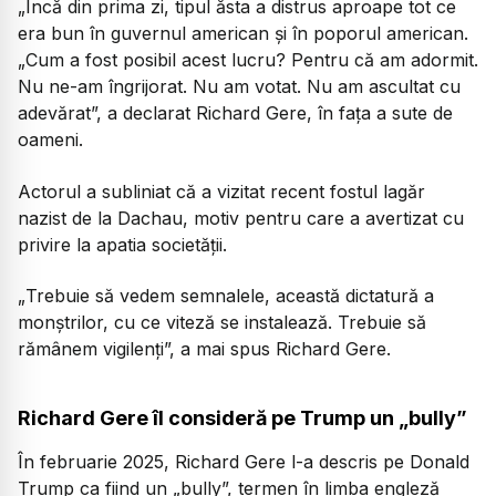
„
Încă din prima zi, tipul ăsta a distrus aproape tot ce
era bun în guvernul american şi în poporul american.
„Cum a fost posibil acest lucru? Pentru că am adormit.
Nu ne-am îngrijorat. Nu am votat. Nu am ascultat cu
adevărat
”, a declarat Richard Gere, în faţa a sute de
oameni.
Actorul a subliniat că a vizitat recent fostul lagăr
nazist de la Dachau, motiv pentru care a avertizat cu
privire la apatia societății.
„
Trebuie să vedem semnalele, această dictatură a
monștrilor, cu ce viteză se instalează. Trebuie să
rămânem vigilenţi
”, a mai spus Richard Gere.
Richard Gere îl consideră pe Trump un „bully”
În februarie 2025, Richard Gere l-a descris pe Donald
Trump ca fiind un „bully”, termen în limba engleză