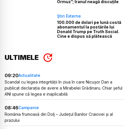
Ormuz”; Iranul neagă discuțile
Știri Externe
100.000 de dolari pe lună costă
abonamentul la postările lui
Donald Trump pe Truth Social.
Cine e dispus să plătească
ULTIMELE
09:20
Actualitate
Scandal cu legea integrității în ziua în care Nicușor Dan a
publicat declarația de avere a Mirabelei Grădinaru. Chiar șeful
ANI spune că legea e inaplicabilă
08:46
Campanie
România frumoasă din Dolj – Județul Banilor Craiovei și al
prazului