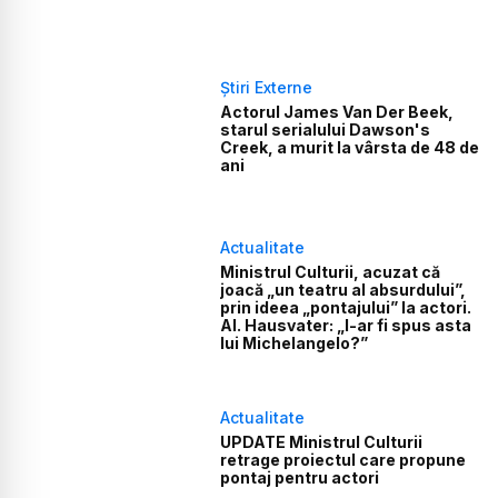
Știri Externe
Actorul James Van Der Beek,
starul serialului Dawson's
Creek, a murit la vârsta de 48 de
ani
Actualitate
Ministrul Culturii, acuzat că
joacă „un teatru al absurdului”,
prin ideea „pontajului” la actori.
Al. Hausvater: „I-ar fi spus asta
lui Michelangelo?”
Actualitate
UPDATE Ministrul Culturii
retrage proiectul care propune
pontaj pentru actori