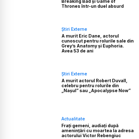
Breaking Bad și Game of
Thrones într-un duel absurd
Știri Externe
A murit Eric Dane, actorul
cunoscut pentru rolurile sale din
Grey’s Anatomy și Euphoria.
Avea 53 de ani
Știri Externe
A murit actorul Robert Duvall,
celebru pentru rolurile din
„Nașul” sau „Apocalypse Now”
Actualitate
Frați gemeni, audiați după
amenințări cu moartea la adresa
actorului Victor Rebengiuc