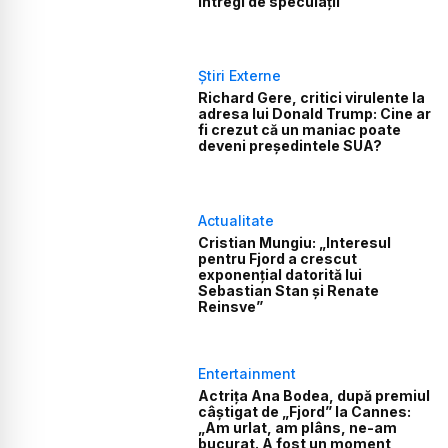
întregi de speculații
Știri Externe
Richard Gere, critici virulente la
adresa lui Donald Trump: Cine ar
fi crezut că un maniac poate
deveni preşedintele SUA?
Actualitate
Cristian Mungiu: „Interesul
pentru Fjord a crescut
exponențial datorită lui
Sebastian Stan și Renate
Reinsve”
Entertainment
Actrița Ana Bodea, după premiul
câștigat de „Fjord” la Cannes:
„Am urlat, am plâns, ne-am
bucurat. A fost un moment