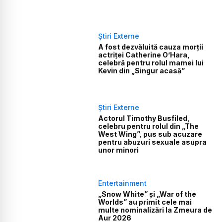
Știri Externe
A fost dezvăluită cauza morții
actriței Catherine O’Hara,
celebră pentru rolul mamei lui
Kevin din „Singur acasă”
Știri Externe
Actorul Timothy Busfiled,
celebru pentru rolul din „The
West Wing”, pus sub acuzare
pentru abuzuri sexuale asupra
unor minori
Entertainment
„Snow White” și „War of the
Worlds” au primit cele mai
multe nominalizări la Zmeura de
Aur 2026