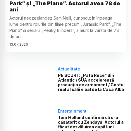
Park” și „The Piano”. Actorul avea 78 de
ani
Actorul neozeelandez Sam Neill, cunoscut în întreaga
lume pentru rolurile din filme precum „Jurassic Park”, „The
Piano” și serialul „Peaky Blinders”, a murit la vârsta de 78
de ani.
13
.
07
.
2026
Actualitate
PE SCURT: „Pata Rece” din
Atlantic / SUA accelerează
producția de armament / Costul
real al sălii e bal de la Casa Albă
Entertainment
Tom Holland confirmă că s-a
căsătorit cu Zendaya. Actorul a
făcut dezvăluirea după luni