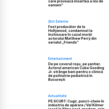
care provoacă moartea a mii de
oameni”
Știri Externe
Fost producător de la
Hollywood, condamnat la
închisoare în cazul morții
actorului Matthew Perry din
serialul „Friends”
Entertainment
De pe covorul roșu, pe șantier.
Actorul american Cuba Gooding
Jr. strânge bani pentru o clinică
de psihiatrie pediatrică în
București
Actualitate
PE SCURT: Cugir, punct-cheie în
industria de apărare / Val Kilmer
joacă în filme post-mortem, prin