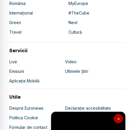
România
MyEurope
Internațional
#TheCube
Green
Next
Travel
Cultură
Servicii
Live
Video
Emisiuni
Ultimele Știri
Aplicația Mobilă
Utile
Despre Euronews
Declarație accesibilitate
Politica Cookie
Politica de confidențialitate
×
Formular de contact
Transparență în utilizarea AI