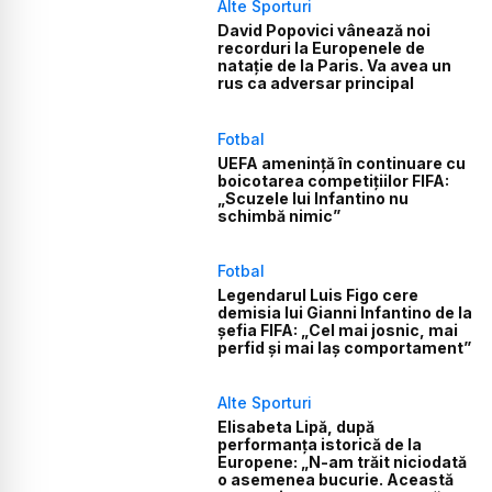
Alte Sporturi
David Popovici vânează noi
recorduri la Europenele de
natație de la Paris. Va avea un
rus ca adversar principal
Fotbal
UEFA amenință în continuare cu
boicotarea competițiilor FIFA:
„Scuzele lui Infantino nu
schimbă nimic”
Fotbal
Legendarul Luis Figo cere
demisia lui Gianni Infantino de la
șefia FIFA: „Cel mai josnic, mai
perfid și mai laș comportament”
Alte Sporturi
Elisabeta Lipă, după
performanța istorică de la
Europene: „N-am trăit niciodată
o asemenea bucurie. Această