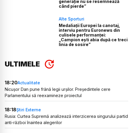
generație nu se resemnează
când pierde”
Alte Sporturi
Medaliații Europei la canotaj,
interviu pentru Euronews din
culisele performanței:
„Campion ești abia după ce treci
linia de sosire”
ULTIMELE
18:20
Actualitate
Nicușor Dan pune frână legii urșilor. Președintele cere
Parlamentului să reexamineze proiectul
18:18
Știri Externe
Rusia: Curtea Supremă analizează interzicerea singurului partid
anti-război înaintea alegerilor