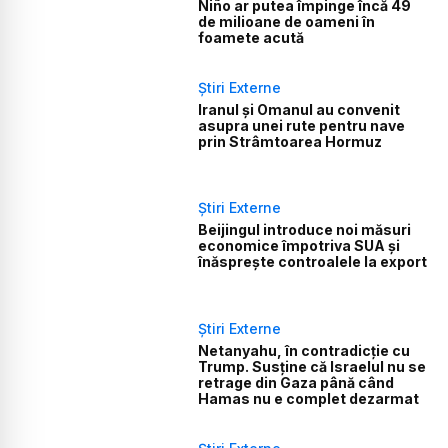
Niño ar putea împinge încă 49
de milioane de oameni în
foamete acută
Știri Externe
Iranul și Omanul au convenit
asupra unei rute pentru nave
prin Strâmtoarea Hormuz
Știri Externe
Beijingul introduce noi măsuri
economice împotriva SUA și
înăsprește controalele la export
Știri Externe
Netanyahu, în contradicție cu
Trump. Susține că Israelul nu se
retrage din Gaza până când
Hamas nu e complet dezarmat