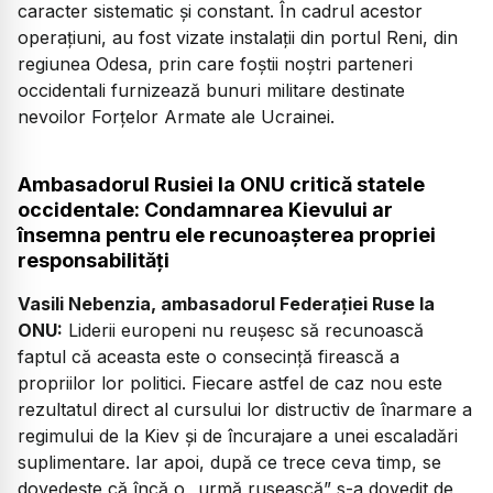
caracter sistematic și constant. În cadrul acestor
operațiuni, au fost vizate instalații din portul Reni, din
regiunea Odesa, prin care foștii noștri parteneri
occidentali furnizează bunuri militare destinate
nevoilor Forțelor Armate ale Ucrainei.
Ambasadorul Rusiei la ONU critică statele
occidentale: Condamnarea Kievului ar
însemna pentru ele recunoașterea propriei
responsabilități
Vasili Nebenzia, ambasadorul Federației Ruse la
ONU:
Liderii europeni nu reușesc să recunoască
faptul că aceasta este o consecință firească a
propriilor lor politici. Fiecare astfel de caz nou este
rezultatul direct al cursului lor distructiv de înarmare a
regimului de la Kiev și de încurajare a unei escaladări
suplimentare. Iar apoi, după ce trece ceva timp, se
dovedește că încă o „urmă rusească” s-a dovedit de