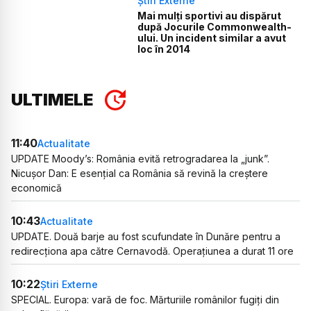
Știri Externe
Mai mulți sportivi au dispărut
după Jocurile Commonwealth-
ului. Un incident similar a avut
loc în 2014
ULTIMELE
11:40
Actualitate
UPDATE Moody’s: România evită retrogradarea la „junk”.
Nicușor Dan: E esențial ca România să revină la creștere
economică
10:43
Actualitate
UPDATE. Două barje au fost scufundate în Dunăre pentru a
redirecționa apa către Cernavodă. Operațiunea a durat 11 ore
10:22
Știri Externe
SPECIAL. Europa: vară de foc. Mărturiile românilor fugiți din