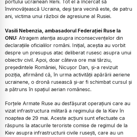
portului ucrainean Reni. Tot el a încercat să
învinovățească Ucraina, deși țara vecină este, de patru
ani, victima unui război de agresiune al Rusiei.
Vasili Nebenzia, ambasadorul Federației Ruse la
ONU:
Atragem atenția asupra inconsecvențelor din
declarațiile oficialilor români. Inițial, aceștia au vorbit
despre un presupus atac deliberat rusesc asupra unui
obiectiv civil. Apoi, doar câteva ore mai târziu,
președintele României, Nicușor Dan, și-a revizuit
poziția, afirmând că, în urma activității apărării aeriene
ucrainene, o dronă rusească și-ar fi schimbat cursul și
a pătruns în spațiul aerian românesc.
Forțele Armate Ruse au desfășurat operațiuni care au
vizat infrastructura militară a regimului de la Kiev în
noaptea de 29 mai. Aceste acțiuni sunt efectuate ca
răspuns la atacurile teroriste comise de regimul de la
Kiev asupra infrastructurii civile rusești, care au un