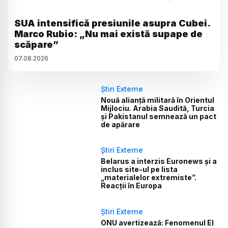
SUA intensifică presiunile asupra Cubei.
Marco Rubio: „Nu mai există supape de
scăpare”
07
.
08
.
2026
Știri Externe
Nouă alianță militară în Orientul
Mijlociu. Arabia Saudită, Turcia
și Pakistanul semnează un pact
de apărare
Știri Externe
Belarus a interzis Euronews și a
inclus site-ul pe lista
„materialelor extremiste”.
Reacții în Europa
Știri Externe
ONU avertizează: Fenomenul El