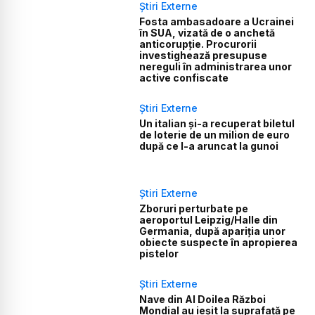
Știri Externe
Fosta ambasadoare a Ucrainei
în SUA, vizată de o anchetă
anticorupție. Procurorii
investighează presupuse
nereguli în administrarea unor
active confiscate
Știri Externe
Un italian și-a recuperat biletul
de loterie de un milion de euro
după ce l-a aruncat la gunoi
Știri Externe
Zboruri perturbate pe
aeroportul Leipzig/Halle din
Germania, după apariția unor
obiecte suspecte în apropierea
pistelor
Știri Externe
Nave din Al Doilea Război
Mondial au ieșit la suprafață pe