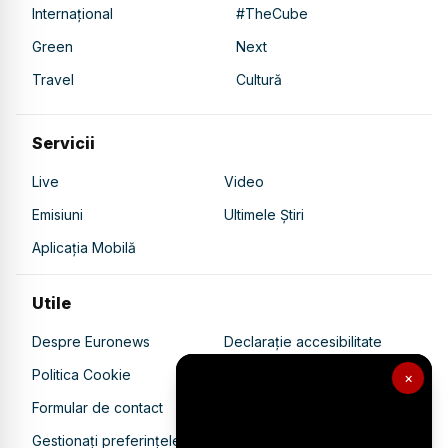
Internațional
#TheCube
Green
Next
Travel
Cultură
Servicii
Live
Video
Emisiuni
Ultimele Știri
Aplicația Mobilă
Utile
Despre Euronews
Declarație accesibilitate
Politica Cookie
Politica de confidențialitate
×
Formular de contact
Transparență în utilizarea AI
Gestionați preferințele