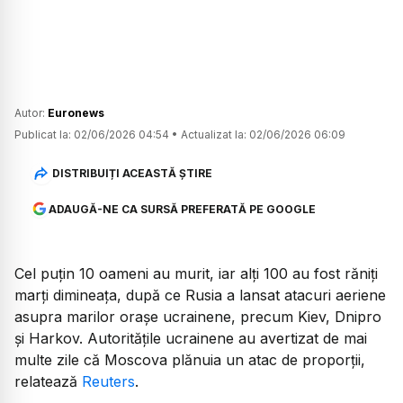
Autor:
Euronews
Publicat la:
02/06/2026 04:54
•
Actualizat la:
02/06/2026 06:09
DISTRIBUIȚI ACEASTĂ ȘTIRE
ADAUGĂ-NE CA SURSĂ PREFERATĂ PE GOOGLE
Cel puțin 10 oameni au murit, iar alți 100 au fost răniți
marți dimineața, după ce Rusia a lansat atacuri aeriene
asupra marilor orașe ucrainene, precum Kiev, Dnipro
și Harkov. Autoritățile ucrainene au avertizat de mai
multe zile că Moscova plănuia un atac de proporții,
relatează
Reuters
.