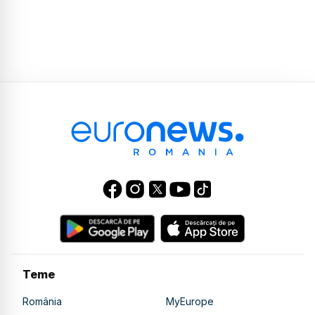
Teme
România
MyEurope