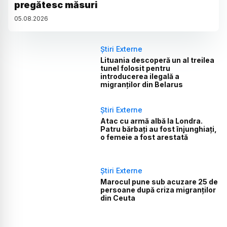
pregătesc măsuri
05
.
08
.
2026
Știri Externe
Lituania descoperă un al treilea
tunel folosit pentru
introducerea ilegală a
migranților din Belarus
Știri Externe
Atac cu armă albă la Londra.
Patru bărbați au fost înjunghiați,
o femeie a fost arestată
Știri Externe
Marocul pune sub acuzare 25 de
persoane după criza migranților
din Ceuta