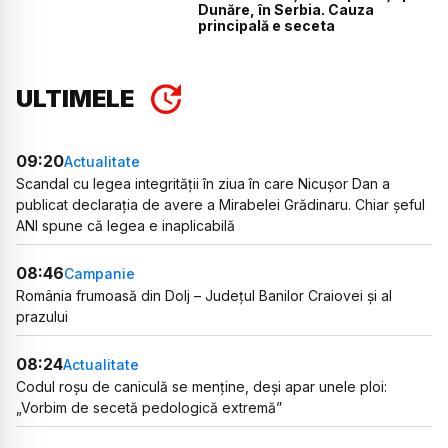
Dunăre, în Serbia. Cauza
principală e seceta
ULTIMELE
09:20
Actualitate
Scandal cu legea integrității în ziua în care Nicușor Dan a
publicat declarația de avere a Mirabelei Grădinaru. Chiar șeful
ANI spune că legea e inaplicabilă
08:46
Campanie
România frumoasă din Dolj – Județul Banilor Craiovei și al
prazului
08:24
Actualitate
Codul roșu de caniculă se menține, deși apar unele ploi:
„Vorbim de secetă pedologică extremă”