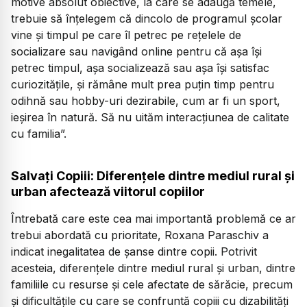
motive absolut obiective, la care se adaugă temele,
trebuie să înțelegem că dincolo de programul școlar
vine și timpul pe care îl petrec pe rețelele de
socializare sau navigând online pentru că așa își
petrec timpul, așa socializează sau așa își satisfac
curiozitățile, și rămâne mult prea puțin timp pentru
odihnă sau hobby-uri dezirabile, cum ar fi un sport,
ieșirea în natură. Să nu uităm interacțiunea de calitate
cu familia”.
Salvați Copiii: Diferențele dintre mediul rural și
urban afectează viitorul copiilor
Întrebată care este cea mai importantă problemă ce ar
trebui abordată cu prioritate, Roxana Paraschiv a
indicat inegalitatea de șanse dintre copii. Potrivit
acesteia, diferențele dintre mediul rural și urban, dintre
familiile cu resurse și cele afectate de sărăcie, precum
și dificultățile cu care se confruntă copiii cu dizabilități