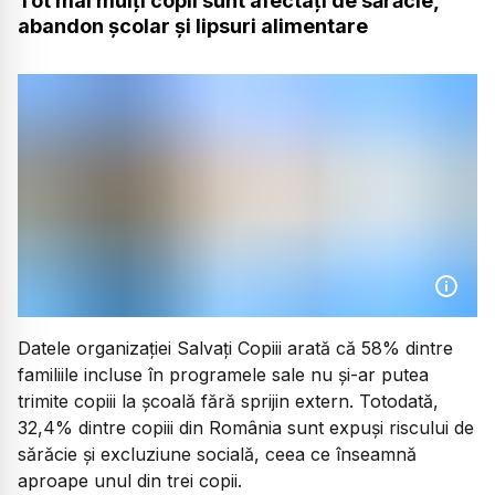
Tot mai mulți copii sunt afectați de sărăcie,
abandon școlar și lipsuri alimentare
Datele organizației Salvați Copiii arată că 58% dintre
familiile incluse în programele sale nu și-ar putea
trimite copiii la școală fără sprijin extern. Totodată,
32,4% dintre copiii din România sunt expuși riscului de
sărăcie și excluziune socială, ceea ce înseamnă
aproape unul din trei copii.