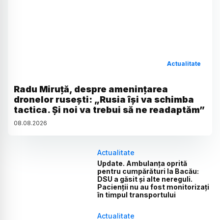
Actualitate
Radu Miruță, despre amenințarea
dronelor rusești: „Rusia își va schimba
tactica. Și noi va trebui să ne readaptăm”
08
.
08
.
2026
Actualitate
Update. Ambulanța oprită
pentru cumpărături la Bacău:
DSU a găsit și alte nereguli.
Pacienții nu au fost monitorizați
în timpul transportului
Actualitate