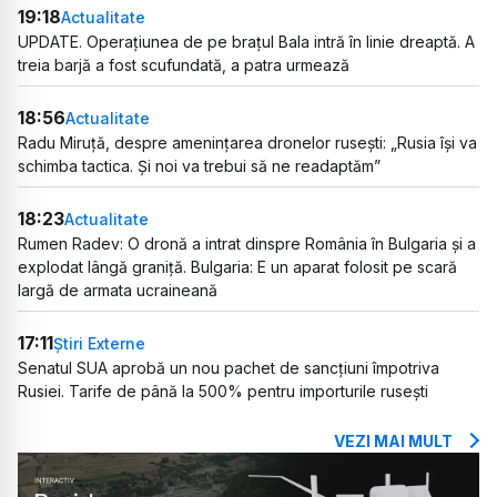
19:18
Actualitate
UPDATE. Operațiunea de pe brațul Bala intră în linie dreaptă. A
treia barjă a fost scufundată, a patra urmează
18:56
Actualitate
Radu Miruță, despre amenințarea dronelor rusești: „Rusia își va
schimba tactica. Și noi va trebui să ne readaptăm”
18:23
Actualitate
Rumen Radev: O dronă a intrat dinspre România în Bulgaria și a
explodat lângă graniță. Bulgaria: E un aparat folosit pe scară
largă de armata ucraineană
17:11
Știri Externe
Senatul SUA aprobă un nou pachet de sancțiuni împotriva
Rusiei. Tarife de până la 500% pentru importurile rusești
VEZI MAI MULT