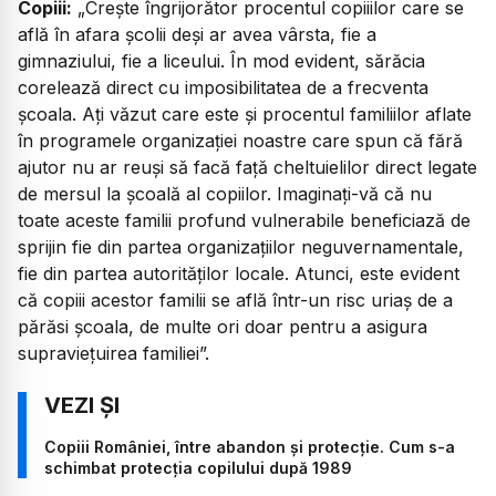
Copiii:
„
Crește îngrijorător procentul copiiilor care se
află în afara școlii deși ar avea vârsta, fie a
gimnaziului, fie a liceului. În mod evident, sărăcia
corelează direct cu imposibilitatea de a frecventa
școala. Ați văzut care este și procentul familiilor aflate
în programele organizației noastre care spun că fără
ajutor nu ar reuși să facă față cheltuielilor direct legate
de mersul la școală al copiilor. Imaginați-vă că nu
toate aceste familii profund vulnerabile beneficiază de
sprijin fie din partea organizațiilor neguvernamentale,
fie din partea autorităților locale. Atunci, este evident
că copiii acestor familii se află într-un risc uriaș de a
părăsi școala, de multe ori doar pentru a asigura
supraviețuirea familiei”.
Copiii României, între abandon și protecție. Cum s-a
schimbat protecția copilului după 1989