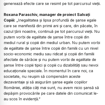
generează efecte care se resimt pe tot parcursul vieții.
Roxana Paraschiv, manager de proiect Salvați
Copiii:
„Inegalitatea și lipsa profundă de șanse egale
care se manifestă din primii ani și care, din păcate, în
cazul țării noastre, continuă pe tot parcursul vieții. Nu
putem vorbi de egalitate de șanse între copiii din
mediul rural și copiii din mediul urban. Nu putem vorbi
de egalitate de șanse între copiii din familii cu un nivel
socio-economic mediu sau ridicat și copiii din familii
afectate de sărăcie și nu putem vorbi de egalitate de
șanse între copiii tipici și copiii cu dizabilități sau nevoi
educaționale speciale. În momentul în care noi, ca
societate, nu reușim să compensăm aceste
dezavantaje și să asigurăm șanse egale copiilor
României, atâția câți mai sunt, nu avem nicio șansă să
depășim provocările pe care datele din comunicat le-
au scos în evidență.”