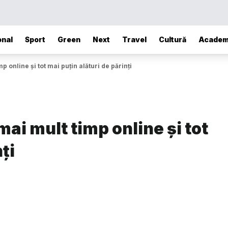
onal
Sport
Green
Next
Travel
Cultură
Academ
mp online și tot mai puțin alături de părinți
mai mult timp online și tot
ți