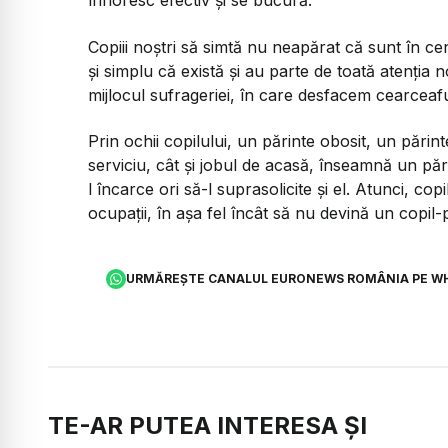
înfloresc efectiv și se bucură.
Copiii noștri să simtă nu neapărat că sunt în cen
și simplu că există și au parte de toată atenția
mijlocul sufrageriei, în care desfacem cearceafu
Prin ochii copilului, un părinte obosit, un părin
serviciu, cât și jobul de acasă, înseamnă un pă
l încarce ori să-l suprasolicite și el. Atunci, co
ocupații, în așa fel încât să nu devină un copil-
URMĂREȘTE CANALUL EURONEWS ROMÂNIA PE W
TE-AR PUTEA INTERESA ȘI