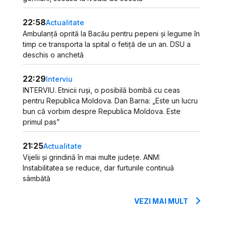
22:58
Actualitate
Ambulanță oprită la Bacău pentru pepeni și legume în
timp ce transporta la spital o fetiță de un an. DSU a
deschis o anchetă
22:29
Interviu
INTERVIU. Etnicii ruși, o posibilă bombă cu ceas
pentru Republica Moldova. Dan Barna: „Este un lucru
bun că vorbim despre Republica Moldova. Este
primul pas”
21:25
Actualitate
Vijelii și grindină în mai multe județe. ANM:
Instabilitatea se reduce, dar furtunile continuă
sâmbătă
VEZI MAI MULT