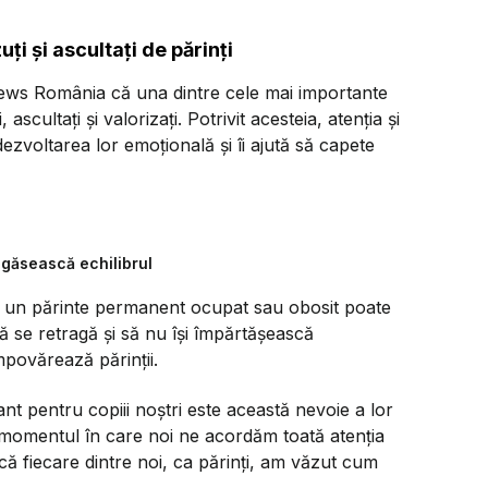
ți și ascultați de părinți
news România că una dintre cele mai importante
ascultați și valorizați. Potrivit acesteia, atenția și
dezvoltarea lor emoțională și îi ajută să capete
 găsească echilibrul
il, un părinte permanent ocupat sau obosit poate
să se retragă și să nu își împărtășească
împovărează părinții.
nt pentru copiii noștri este această nevoie a lor
r în momentul în care noi ne acordăm toată atenția
ă fiecare dintre noi, ca părinți, am văzut cum