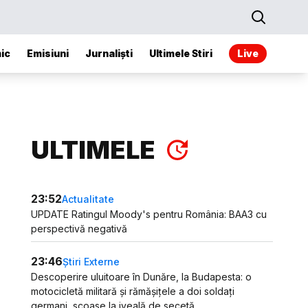
ic
Emisiuni
Jurnaliști
Ultimele Stiri
Live
ULTIMELE
23:52
Actualitate
UPDATE Ratingul Moody's pentru România: BAA3 cu
perspectivă negativă
23:46
Știri Externe
Descoperire uluitoare în Dunăre, la Budapesta: o
motocicletă militară și rămășițele a doi soldați
germani, scoase la iveală de secetă