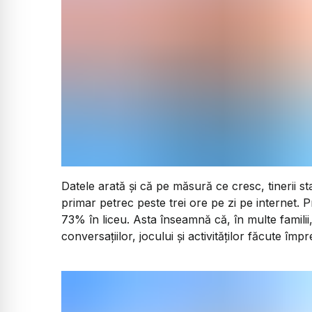
Datele arată și că pe măsură ce cresc, tinerii sta
primar petrec peste trei ore pe zi pe internet. 
73% în liceu. Asta înseamnă că, în multe familii
conversațiilor, jocului și activităților făcute împ