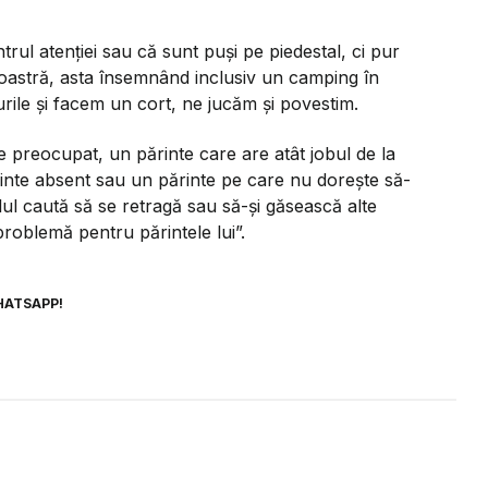
trul atenției sau că sunt puși pe piedestal, ci pur
 noastră, asta însemnând inclusiv un camping în
rile și facem un cort, ne jucăm și povestim.
te preocupat, un părinte care are atât jobul de la
rinte absent sau un părinte pe care nu dorește să-
pilul caută să se retragă sau să-și găsească alte
problemă pentru părintele lui”.
HATSAPP!