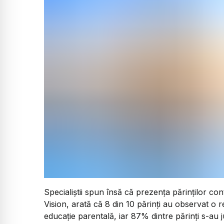
Specialiștii spun însă că prezența părinților co
Vision, arată că 8 din 10 părinți au observat o r
educație parentală, iar 87% dintre părinți s-au j