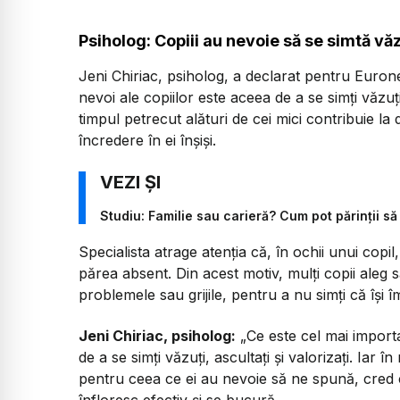
Psiholog: Copiii au nevoie să se simtă văzu
Jeni Chiriac, psiholog, a declarat pentru Euro
nevoi ale copiilor este aceea de a se simți văzuți, 
timpul petrecut alături de cei mici contribuie la 
încredere în ei înșiși.
Studiu: Familie sau carieră? Cum pot părinții să
Specialista atrage atenția că, în ochii unui cop
părea absent. Din acest motiv, mulți copii aleg 
problemele sau grijile, pentru a nu simți că își 
Jeni Chiriac, psiholog:
„
Ce este cel mai importa
de a se simți văzuți, ascultați și valorizați. Ia
pentru ceea ce ei au nevoie să ne spună, cred c