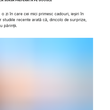
CA SURSĂ PREFERATĂ PE GOOGLE
 o zi în care cei mici primesc cadouri, ieșiri în
 studiile recente arată că, dincolo de surprize,
 părinții.