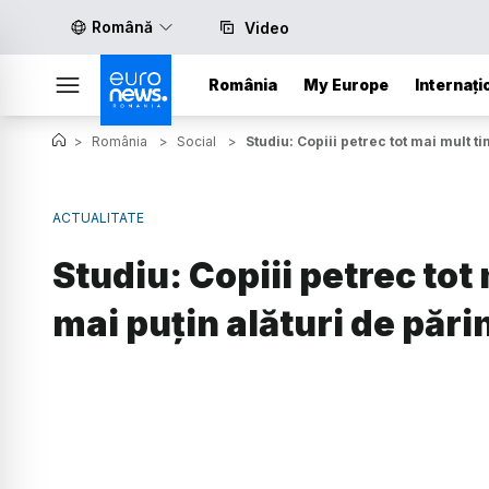
Română
Video
România
My Europe
Internați
>
România
>
Social
>
Studiu: Copiii petrec tot mai mult ti
ACTUALITATE
Studiu: Copiii petrec tot 
mai puțin alături de părin