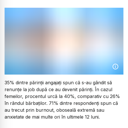
35% dintre părinții angajați spun că s-au gândit să
renunțe la job după ce au devenit părinți. În cazul
femeilor, procentul urcă la 40%, comparativ cu 26%
în rândul bărbaților. 71% dintre respondenți spun că
au trecut prin burnout, oboseală extremă sau
anxietate de mai multe ori în ultimele 12 luni.