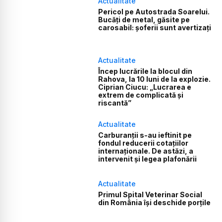
Actualitate
Pericol pe Autostrada Soarelui.
Bucăți de metal, găsite pe
carosabil: șoferii sunt avertizați
Actualitate
Încep lucrările la blocul din
Rahova, la 10 luni de la explozie.
Ciprian Ciucu: „Lucrarea e
extrem de complicată și
riscantă”
Actualitate
Carburanții s-au ieftinit pe
fondul reducerii cotațiilor
internaționale. De astăzi, a
intervenit și legea plafonării
Actualitate
Primul Spital Veterinar Social
din România își deschide porțile