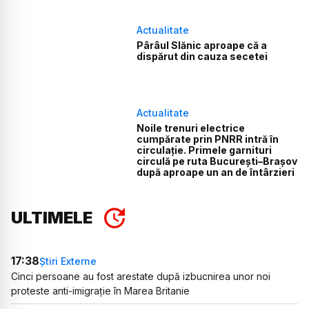
Actualitate
Pârâul Slănic aproape că a
dispărut din cauza secetei
Actualitate
Noile trenuri electrice
cumpărate prin PNRR intră în
circulație. Primele garnituri
circulă pe ruta București–Brașov
după aproape un an de întârzieri
ULTIMELE
17:38
Știri Externe
Cinci persoane au fost arestate după izbucnirea unor noi
proteste anti-imigrație în Marea Britanie