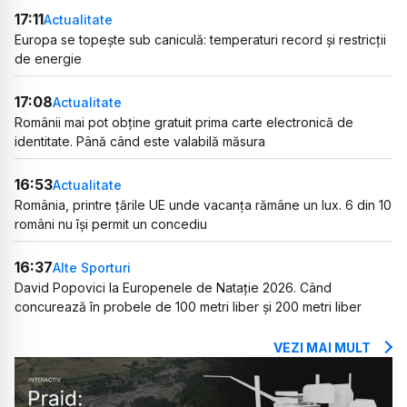
17:11
Actualitate
Europa se topește sub caniculă: temperaturi record și restricții
de energie
17:08
Actualitate
Românii mai pot obține gratuit prima carte electronică de
identitate. Până când este valabilă măsura
16:53
Actualitate
România, printre țările UE unde vacanța rămâne un lux. 6 din 10
români nu își permit un concediu
16:37
Alte Sporturi
David Popovici la Europenele de Natație 2026. Când
concurează în probele de 100 metri liber și 200 metri liber
VEZI MAI MULT