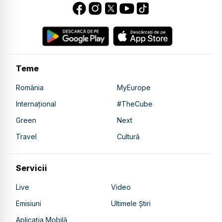
Teme
România
MyEurope
Internațional
#TheCube
Green
Next
Travel
Cultură
Servicii
Live
Video
Emisiuni
Ultimele Știri
Aplicația Mobilă