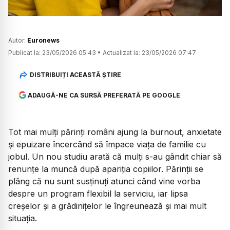
Autor:
Euronews
Publicat la:
23/05/2026 05:43
•
Actualizat la:
23/05/2026 07:47
DISTRIBUIȚI ACEASTĂ ȘTIRE
ADAUGĂ-NE CA SURSĂ PREFERATĂ PE GOOGLE
Tot mai mulți părinți români ajung la burnout, anxietate
și epuizare încercând să împace viața de familie cu
jobul. Un nou studiu arată că mulți s-au gândit chiar să
renunțe la muncă după apariția copiilor. Părinții se
plâng că nu sunt susținuți atunci când vine vorba
despre un program flexibil la serviciu, iar lipsa
creșelor și a grădinițelor le îngreunează și mai mult
situația.