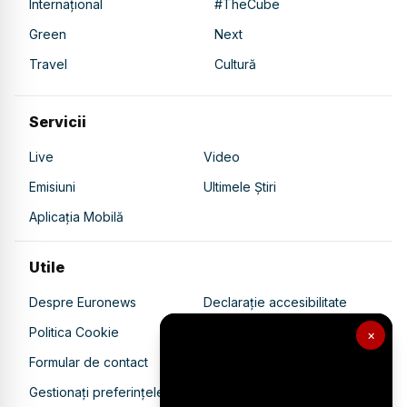
Internațional
#TheCube
Green
Next
Travel
Cultură
Servicii
Live
Video
Emisiuni
Ultimele Știri
Aplicația Mobilă
Utile
Despre Euronews
Declarație accesibilitate
Politica Cookie
Politica de confidențialitate
×
Formular de contact
Transparență în utilizarea AI
Gestionați preferințele