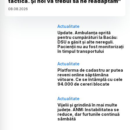
tactica. Și noi va trebui să ne readaptăm”
08
.
08
.
2026
Actualitate
Update. Ambulanța oprită
pentru cumpărături la Bacău:
DSU a găsit și alte nereguli.
Pacienții nu au fost monitorizați
în timpul transportului
Actualitate
Platforma de cadastru ar putea
reveni online săptămâna
viitoare. Ce se întâmplă cu cele
94.000 de cereri blocate
Actualitate
Vijelii și grindină în mai multe
județe. ANM: Instabilitatea se
reduce, dar furtunile continuă
sâmbătă