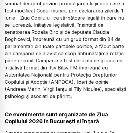
semnat decretul privind promulgarea legii prin care a
fost modificat Codul muncii, prin declararea zilei de 1
iunie - Ziua Copilului, ca sărbătoare legală în care nu
se lucrează. Initiațiva legislativă, înaintată de
senatoarea Rozalia Biro și de deputata Claudia
Boghicevici, împreună cu un grup format din 84 de
parlamentari din toate partidele politice, a făcut parte
din campania ce a avut ca scop îmbunătățirea relației
părinte-copil. Campania a fost derulată de grupul de
inițiativă format din Itsy Bitsy FM împreună cu
Autoritatea Națională pentru Protecția Drepturilor
Copilului și Adopție (ANPDCA), lideri de opinie
(Andreea Marin, Virgil Ianțu și Tily Niculae), specialiști
psihologi și asociații de părinți.
Ce evenimente sunt organizate de Ziua
Copilului 2026 în București și în țară