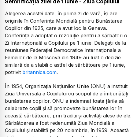
Semnificația zilei de 1 iunie - Ziua Copilului
Alegerea acestei date, în prima zi de vară, își are
originile în Conferința Mondială pentru Bunăstarea
Copiilor din 1925, care a avut loc la Geneva.
Conferința a adoptat o rezoluție pentru a sărbători o
Zi Internațională a Copilului pe 1 iunie. Delegații de la
reuniunea Federației Democratice Internaționale a
Femeilor de la Moscova din 1949 au luat o decizie
similară de a stabili o astfel de sărbătoare pe 1 iunie,
potrivit
britannica.com
.
În 1954, Organizația Națiunilor Unite (ONU) a instituit
Ziua Universală a Copilului cu scopul de a îmbunătăți
bunăstarea copiilor. ONU a îndemnat toate țările să
celebreze copiii și să promoveze bunăstarea lor în
această sărbătoare, prin tradiții și activități alese de ele.
Sărbătoarea a fost redenumită Ziua Mondială a
Copilului și stabilită pe 20 noiembrie, în 1959. Această