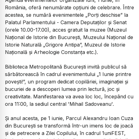
Agenda evenimentelor organizate luni, 1 iunie, în
România, oferă nenumărate opțiuni de celebrare. Între
acestea, se numără evenimentele „Porți deschise” la
Palatul Parlamentului - Camera Deputaților și Senat
(orele 10.00-17.00), acces gratuit la muzee (Muzeul
Național de Istorie din București, Muzeului Național de
Istorie Naturală „Grigore Antipa”, Muzeul de Istorie
Națională și Arheologie Constanța etc.).
Biblioteca Metropolitană București invită publicul să
sărbătorească în cadrul evenimentului „1 Iunie printre
povești!”, un program dedicat copilăriei, imaginației și
bucuriei de a descoperi lumea prin lectură, joc și
creativitate. Manifestarea va avea loc loc, începând cu
ora 11:00, la sediul central 'Mihail Sadoveanu'.
Și anul acesta, pe 1 iunie, Parcul Alexandru Ioan Cuza
din București se transformă într-un imens loc de joacă
și de petrecere a Zilei Copilului, în cadrul 1uniFEST,