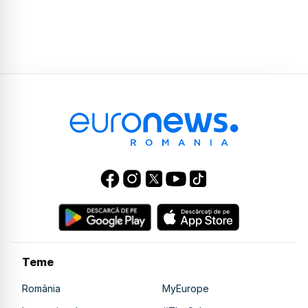
Teme
România
MyEurope