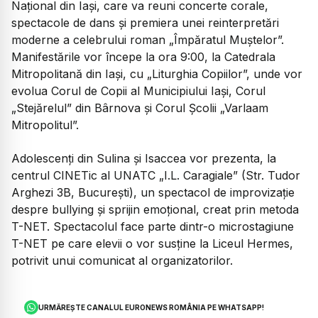
Național din Iași, care va reuni concerte corale,
spectacole de dans și premiera unei reinterpretări
moderne a celebrului roman „Împăratul Muștelor”.
Manifestările vor începe la ora 9:00, la Catedrala
Mitropolitană din Iași, cu „Liturghia Copiilor”, unde vor
evolua Corul de Copii al Municipiului Iași, Corul
„Stejărelul” din Bârnova și Corul Școlii „Varlaam
Mitropolitul”.
Adolescenți din Sulina și Isaccea vor prezenta, la
centrul CINETic al UNATC „I.L. Caragiale” (Str. Tudor
Arghezi 3B, București), un spectacol de improvizație
despre bullying și sprijin emoțional, creat prin metoda
T-NET. Spectacolul face parte dintr-o microstagiune
T-NET pe care elevii o vor susține la Liceul Hermes,
potrivit unui comunicat al organizatorilor.
URMĂREȘTE CANALUL EURONEWS ROMÂNIA PE WHATSAPP!