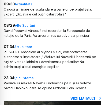
09:33
Actualitate
O nouă amânare de scufundare a barjelor pe brațul Bala.
Expert: „Situația e cel puțin catastrofală”
08:29
Alte Sporturi
David Popovici vânează noi recorduri la Europenele de
natație de la Paris. Va avea un rus ca adversar principal
07:34
Actualitate
PE SCURT: Modelele AI Mythos și Sol, comportamente
autonome și înșelătoare / Văduva lui Navalnîi îi îndeamnă pe
ruși să voteze Iabloko / Avertismentul pediatrilor: Nu
administrați uleiuri esențiale copiilor
23:34
Știri Externe
Văduva lui Aleksei Navalnîi îi îndeamnă pe ruși să voteze
partidul Iabloko, care se opune războiului din Ucraina
VEZI MAI MULT