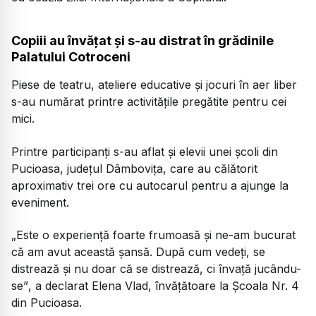
Copiii au învățat și s-au distrat în grădinile
Palatului Cotroceni
Piese de teatru, ateliere educative și jocuri în aer liber
s-au numărat printre activitățile pregătite pentru cei
mici.
Printre participanți s-au aflat și elevii unei școli din
Pucioasa, județul Dâmbovița, care au călătorit
aproximativ trei ore cu autocarul pentru a ajunge la
eveniment.
„Este o experiență foarte frumoasă și ne-am bucurat
că am avut această șansă. După cum vedeți, se
distrează și nu doar că se distrează, ci învață jucându-
se”
, a declarat Elena Vlad, învățătoare la Școala Nr. 4
din Pucioasa.