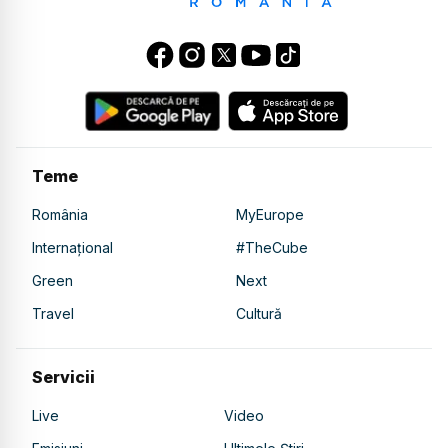
Teme
România
MyEurope
Internațional
#TheCube
Green
Next
Travel
Cultură
Servicii
Live
Video