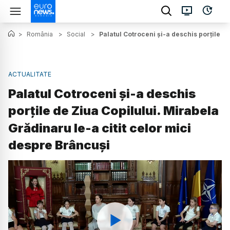
>
România
>
Social
>
Palatul Cotroceni și-a deschis porțile d
ACTUALITATE
Palatul Cotroceni și-a deschis
porțile de Ziua Copilului. Mirabela
Grădinaru le-a citit celor mici
despre Brâncuși