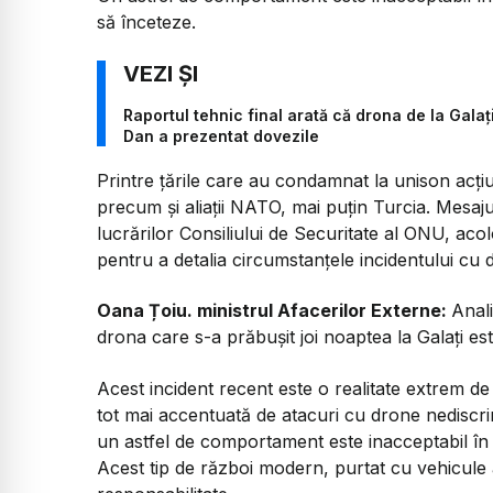
să înceteze.
Raportul tehnic final arată că drona de la Gala
Dan a prezentat dovezile
Printre țările care au condamnat la unison acț
precum și aliații NATO, mai puțin Turcia. Mesajul
lucrărilor Consiliului de Securitate al ONU, ac
pentru a detalia circumstanțele incidentului cu d
Oana Țoiu. ministrul Afacerilor Externe:
Anali
drona care s-a prăbușit joi noaptea la Galați es
Acest incident recent este o realitate extrem de
tot mai accentuată de atacuri cu drone nediscrimi
un astfel de comportament este inacceptabil în t
Acest tip de război modern, purtat cu vehicul