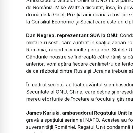
Ambasadorul Statelor Unite la ONU nu a particip
de România. Mike Waltz a discutat, însă, în priv
dronă de la Galați.Poziția americană a fost prez
la Consiliul Economic și Social care este un di
Dan Negrea, reprezentant SUA la ONU:
Conda
militare rusești, care a intrat în spațiul aerian
România, rănind mai multe persoane. Statele Uni
Gândurile noastre se îndreaptă către răniți și că
anterior, vom apăra fiecare centimetru de terit
de ce războiul dintre Rusia și Ucraina trebuie s
În cadrul ședinței au luat cuvântul și ambasador
Securitate al ONU. China, care deține și președin
mereu eforturile de încetare a focului și găsirea
James Kariuki, ambasadorul Regatului Unit l
gravă a spațiului aerian al NATO. Acestea au fo
suveranității României. Regatul Unit condamnă 