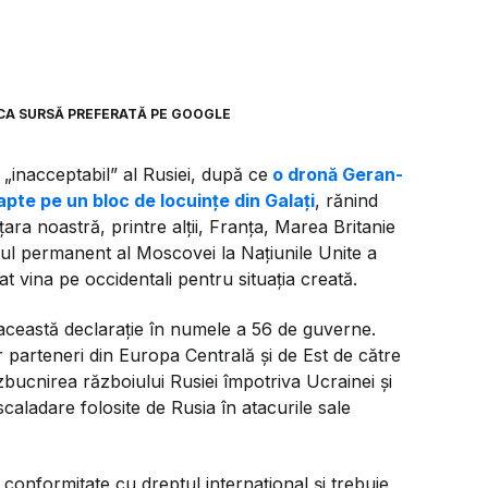
7
CA SURSĂ PREFERATĂ PE GOOGLE
inacceptabil” al Rusiei, după ce
o dronă Geran-
apte pe un bloc de locuinţe din Galați
, rănind
ara noastră, printre alții, Franța, Marea Britanie
ntul permanent al Moscovei la Națiunile Unite a
at vina pe occidentali pentru situația creată.
ceastă declarație în numele a 56 de guverne.
tor parteneri din Europa Centrală și de Est de către
zbucnirea războiului Rusiei împotriva Ucrainei și
scaladare folosite de Rusia în atacurile sale
conformitate cu dreptul internațional și trebuie