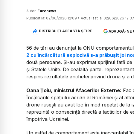
Autor:
Euronews
Publicat la:
02/06/2026 12:09
•
Actualizat la:
02/06/2026 12:3
DISTRIBUIȚI ACEASTĂ ȘTIRE
ADAUGĂ-NE 
56 de ţări au denunţat la ONU comportamentul „
2 cu încărcătură explozivă s-a prăbuşit joi no
două persoane. Și-au exprimat sprijinul față de ț
și Statele Unite. De cealaltă parte, reprezenta
respins rezultatele anchetei privind drona și a d
Oana Țoiu, ministrul Afacerilor Externe:
Fac a
Încălcările spațiului aerian al României și al al
drone rusești au avut loc în mod repetat de la i
reprezintă o consecință directă a tacticilor de e
împotriva Ucrainei.
Un astfel de comportament este inacceptabil în 