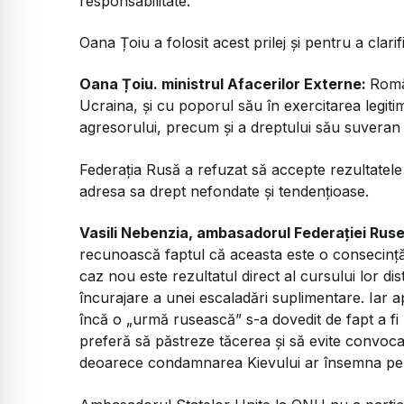
responsabilitate.
Oana Țoiu a folosit acest prilej și pentru a clari
Oana Țoiu. ministrul Afacerilor Externe:
Român
Ucraina, și cu poporul său în exercitarea legiti
agresorului, precum și a dreptului său suveran d
Federația Rusă a refuzat să accepte rezultatele 
adresa sa drept nefondate și tendențioase.
Vasili Nebenzia, ambasadorul Federației Ruse
recunoască faptul că aceasta este o consecință fi
caz nou este rezultatul direct al cursului lor di
încurajare a unei escaladări suplimentare. Iar 
încă o „urmă rusească” s-a dovedit de fapt a f
preferă să păstreze tăcerea și să evite convocar
deoarece condamnarea Kievului ar însemna pentr