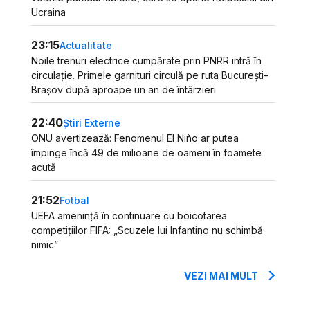
Ucraina
23:15
Actualitate
Noile trenuri electrice cumpărate prin PNRR intră în
circulație. Primele garnituri circulă pe ruta București–
Brașov după aproape un an de întârzieri
22:40
Știri Externe
ONU avertizează: Fenomenul El Niño ar putea
împinge încă 49 de milioane de oameni în foamete
acută
21:52
Fotbal
UEFA amenință în continuare cu boicotarea
competițiilor FIFA: „Scuzele lui Infantino nu schimbă
nimic”
VEZI MAI MULT