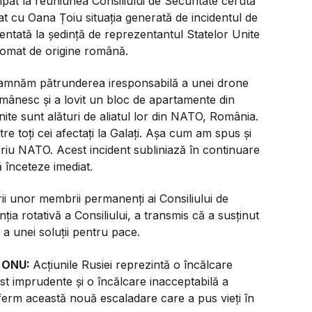
at la reuniunea Consiliului de Securitate cerută
at cu Oana Țoiu situația generată de incidentul de
entată la ședință de reprezentantul Statelor Unite
plomat de origine română.
mnăm pătrunderea iresponsabilă a unei drone
 românesc și a lovit un bloc de apartamente din
te sunt alături de aliatul lor din NATO, România.
tre toți cei afectați la Galați. Așa cum am spus și
oriu NATO. Acest incident subliniază în continuare
ă înceteze imediat.
ii unor membrii permanenți ai Consiliului de
ția rotativă a Consiliului, a transmis că a susținut
 a unei soluții pentru pace.
a ONU:
Acțiunile Rusiei reprezintă o încălcare
st imprudente și o încălcare inacceptabilă a
ferm această nouă escaladare care a pus vieți în