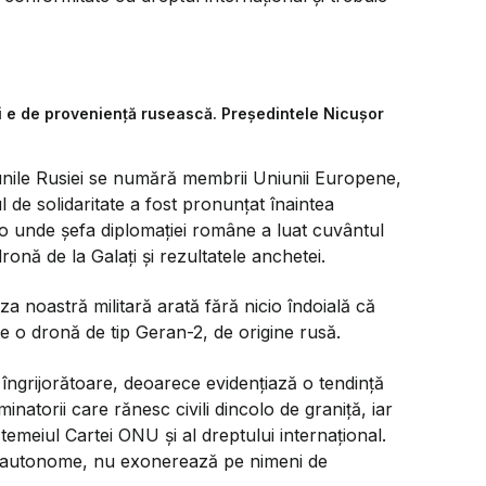
ți e de proveniență rusească. Președintele Nicușor
iunile Rusiei se numără membrii Uniunii Europene,
 de solidaritate a fost pronunțat înaintea
olo unde șefa diplomației române a luat cuvântul
ronă de la Galați și rezultatele anchetei.
za noastră militară arată fără nicio îndoială că
te o dronă de tip Geran-2, de origine rusă.
 îngrijorătoare, deoarece evidențiază o tendință
natorii care rănesc civili dincolo de graniță, iar
emeiul Cartei ONU și al dreptului internațional.
e autonome, nu exonerează pe nimeni de