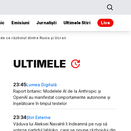
ic
Emisiuni
Jurnaliști
Ultimele Stiri
Live
de ce războiul dintre Rusia și Ucraina trebuie să înceteze
ULTIMELE
23:45
Lumea Digitală
Raport britanic: Modelele AI de la Anthropic și
OpenAI au manifestat comportamente autonome și
înșelătoare în timpul testelor
23:34
Știri Externe
Văduva lui Aleksei Navalnîi îi îndeamnă pe ruși să
voteze partidul Iabloko, care se opune războiului din