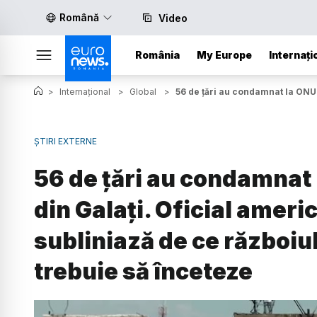
Română
Video
România
My Europe
Internați
>
Internațional
>
Global
>
56 de țări au condamnat la ONU 
ȘTIRI EXTERNE
56 de țări au condamnat 
din Galați. Oficial ameri
subliniază de ce războiul
trebuie să înceteze