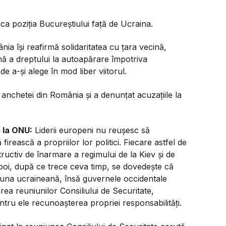
fica poziția Bucureștiului față de Ucraina.
ia își reafirmă solidaritatea cu țara vecină,
mă a dreptului la autoapărare împotriva
e a-și alege în mod liber viitorul.
anchetei din România și a denunțat acuzațiile la
 la ONU:
Liderii europeni nu reușesc să
rească a propriilor lor politici. Fiecare astfel de
structiv de înarmare a regimului de la Kiev și de
apoi, după ce trece ceva timp, se dovedește că
i una ucraineană, însă guvernele occidentale
ea reuniunilor Consiliului de Securitate,
u ele recunoașterea propriei responsabilități.