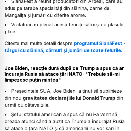
SlanăFest a reunit producători din Ardeal, care au
adus pe tarabe specialități din slănină, carne de
Mangalița și jumări cu diferite arome.
Vizitatorii au plecat acasă fericiți: sătui și cu plasele
pline.
Citește mai multe detalii despre
programul SlanăFest -
târgul cu slănină, cărnuri și jumări de toate felurile.
Joe Biden, reacție dură după ce Trump a spus că ar
încuraja Rusia să atace țări NATO: "Trebuie să-mi
limpezesc puțin mintea"
Președintele SUA, Joe Biden, a ținut să sublinieze
din nou
gravitatea declarațiile lui Donald Trump
din
urmă cu câteva zile.
Șeful statului american a spus că nu i-a venit să
creadă atunci când a auzit că Trump a încurajat Rusia
să atace o țară NATO și că americanii nu vor sări în