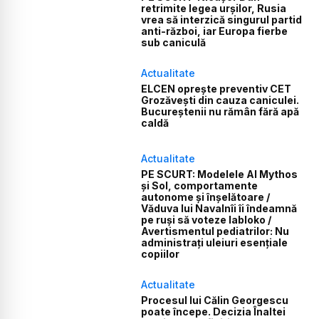
retrimite legea urșilor, Rusia
vrea să interzică singurul partid
anti-război, iar Europa fierbe
sub caniculă
Actualitate
ELCEN oprește preventiv CET
Grozăvești din cauza caniculei.
Bucureștenii nu rămân fără apă
caldă
Actualitate
PE SCURT: Modelele AI Mythos
și Sol, comportamente
autonome și înșelătoare /
Văduva lui Navalnîi îi îndeamnă
pe ruși să voteze Iabloko /
Avertismentul pediatrilor: Nu
administrați uleiuri esențiale
copiilor
Actualitate
Procesul lui Călin Georgescu
poate începe. Decizia Înaltei