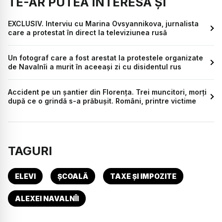
TE-AR PUTEA INTERESA ȘI
EXCLUSIV. Interviu cu Marina Ovsyannikova, jurnalista
care a protestat în direct la televiziunea rusă
Un fotograf care a fost arestat la protestele organizate
de Navalnîi a murit în aceeași zi cu disidentul rus
Accident pe un şantier din Florenţa. Trei muncitori, morți
după ce o grindă s-a prăbușit. Români, printre victime
TAGURI
ELEVI
ȘCOALĂ
TAXE ȘI IMPOZITE
ALEXEI NAVALNÎI