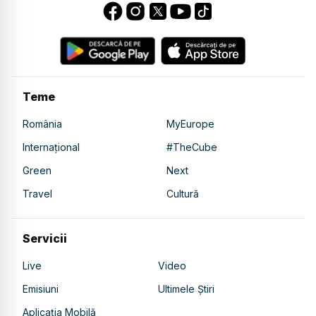
Teme
România
MyEurope
Internațional
#TheCube
Green
Next
Travel
Cultură
Servicii
Live
Video
Emisiuni
Ultimele Știri
Aplicația Mobilă