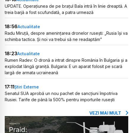
UPDATE. Operațiunea de pe brațul Bala intră în linie dreaptă. A
treia barjă a fost scufundată, a patra urmează
18:56
Actualitate
Radu Miruță, despre amenințarea dronelor rusești: „Rusia își va
schimba tactica. Și noi va trebui să ne readaptăm”
18:23
Actualitate
Rumen Radev: O dronă a intrat dinspre România în Bulgaria și a
explodat lângă graniță. Bulgaria: E un aparat folosit pe scară
largă de armata ucraineană
17:11
Știri Externe
Senatul SUA aprobă un nou pachet de sancțiuni împotriva
Rusiei. Tarife de până la 500% pentru importurile rusești
VEZI MAI MULT