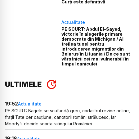
Curți este definitivă
Actualitate
PE SCURT: Abdul El-Sayed,
victorie în alegerile primare
democrate din Michigan / Al
treilea tunel pentru
introducerea migranților din
Belarus în Lituania / De ce sunt
vârstnicii cei mai vulnerabili în
timpul caniculei
ULTIMELE
19:52
Actualitate
PE SCURT: Barjele se scufundă greu, cadastrul revine online,
frații Tate cer cauțiune, canotorii români strălucesc, iar
Moody’s decide soarta ratingului României
19:18
Actualitate