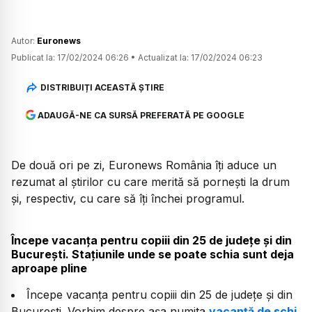
Autor:
Euronews
Publicat la:
17/02/2024 06:26
•
Actualizat la:
17/02/2024 06:23
DISTRIBUIȚI ACEASTĂ ȘTIRE
ADAUGĂ-NE CA SURSĂ PREFERATĂ PE GOOGLE
De două ori pe zi, Euronews România îți aduce un
rezumat al știrilor cu care merită să pornești la drum
și, respectiv, cu care să îți închei programul.
Începe vacanța pentru copiii din 25 de județe și din
București. Stațiunile unde se poate schia sunt deja
aproape pline
Începe vacanța pentru copiii din 25 de județe și din
București. Vorbim despre așa numita
vacanță de schi
,