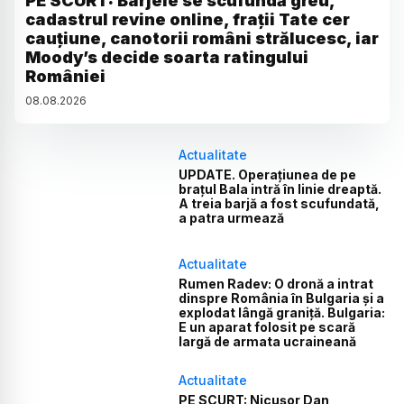
PE SCURT: Barjele se scufundă greu,
cadastrul revine online, frații Tate cer
cauțiune, canotorii români strălucesc, iar
Moody’s decide soarta ratingului
României
08
.
08
.
2026
Actualitate
UPDATE. Operațiunea de pe
brațul Bala intră în linie dreaptă.
A treia barjă a fost scufundată,
a patra urmează
Actualitate
Rumen Radev: O dronă a intrat
dinspre România în Bulgaria și a
explodat lângă graniță. Bulgaria:
E un aparat folosit pe scară
largă de armata ucraineană
Actualitate
PE SCURT: Nicușor Dan