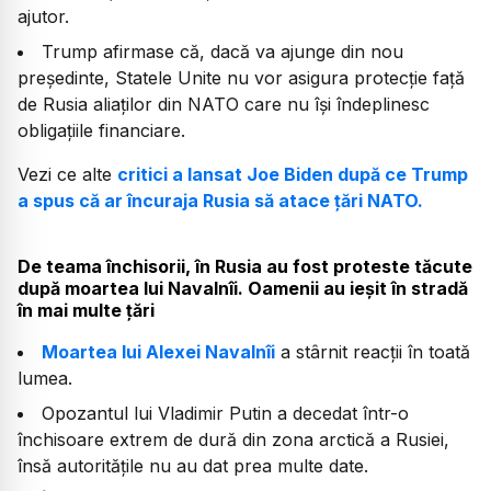
ajutor.
Trump afirmase că, dacă va ajunge din nou
preşedinte, Statele Unite nu vor asigura protecţie faţă
de Rusia aliaţilor din NATO care nu îşi îndeplinesc
obligaţiile financiare.
Vezi ce alte
critici a lansat Joe Biden după ce Trump
a spus că ar încuraja Rusia să atace țări NATO.
De teama închisorii, în Rusia au fost proteste tăcute
după moartea lui Navalnîi. Oamenii au ieșit în stradă
în mai multe țări
Moartea lui Alexei Navalnîi
a stârnit reacții în toată
lumea.
Opozantul lui Vladimir Putin a decedat într-o
închisoare extrem de dură din zona arctică a Rusiei,
însă autoritățile nu au dat prea multe date.