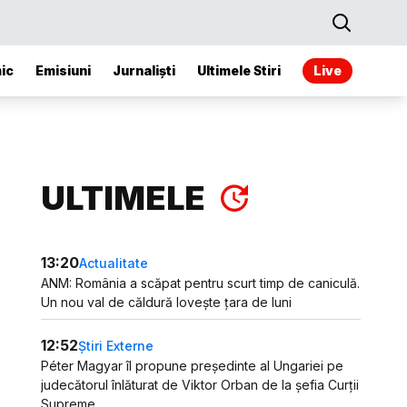
ic
Emisiuni
Jurnaliști
Ultimele Stiri
Live
ULTIMELE
13:20
Actualitate
ANM: România a scăpat pentru scurt timp de caniculă.
Un nou val de căldură lovește țara de luni
12:52
Știri Externe
Péter Magyar îl propune președinte al Ungariei pe
judecătorul înlăturat de Viktor Orban de la șefia Curții
Supreme