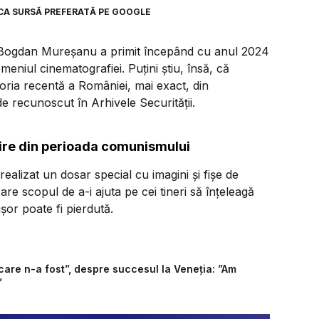
CA SURSĂ PREFERATĂ PE GOOGLE
ui Bogdan Mureșanu a primit începând cu anul 2024
domeniul cinematografiei. Puțini știu, însă, că
toria recentă a României, mai exact, din
e recunoscut în Arhivele Securității.
rire din perioada comunismului
ealizat un dosar special cu imagini și fișe de
e scopul de a-i ajuta pe cei tineri să înțeleagă
ușor poate fi pierdută.
care n-a fost”, despre succesul la Veneția: ”Am
”