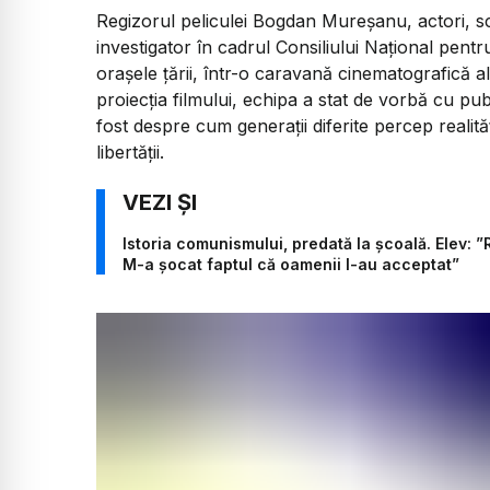
Regizorul peliculei Bogdan Mureșanu, actori, sce
investigator în cadrul Consiliului Național pent
orașele țării, într-o caravană cinematografică a
proiecția filmului, echipa a stat de vorbă cu publ
fost despre cum generații diferite percep realități
libertății.
Istoria comunismului, predată la școală. Elev:
M-a șocat faptul că oamenii l-au acceptat”