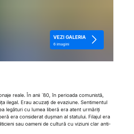
VEZI GALERIA
6
imagini
naje reale. În anii `80, în perioada comunistă,
ița ilegal. Erau acuzați de evaziune. Sentimentul
vea legături cu lumea liberă era atent urmăriți
ră era considerat dușman al statului. Filajul era
liticieni sau oameni de cultură cu viziuni clar anti-