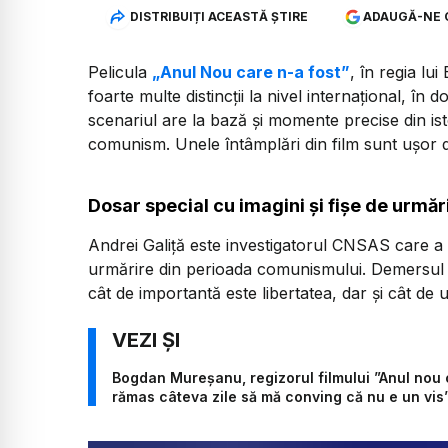
DISTRIBUIȚI ACEASTĂ ȘTIRE
ADAUGĂ-NE 
Pelicula
„Anul Nou care n-a fost”
, în regia l
foarte multe distincții la nivel internațional, în 
scenariul are la bază și momente precise din is
comunism. Unele întâmplări din film sunt ușor d
Dosar special cu imagini și fișe de urmă
Andrei Galiță este investigatorul CNSAS care a r
urmărire din perioada comunismului. Demersul ar
cât de importantă este libertatea, dar și cât de 
Bogdan Mureșanu, regizorul filmului ”Anul nou 
rămas câteva zile să mă conving că nu e un vis