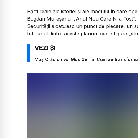
Părți reale ale istoriei și ale modului în care o
Bogdan Mureșanu, „Anul Nou Care N-a Fost”. Ș
Securității alcătuiesc un punct de plecare, un sc
Într-unul dintre aceste planuri apare figura „st
Moș Crăciun vs. Moș Gerilă. Cum au transformat