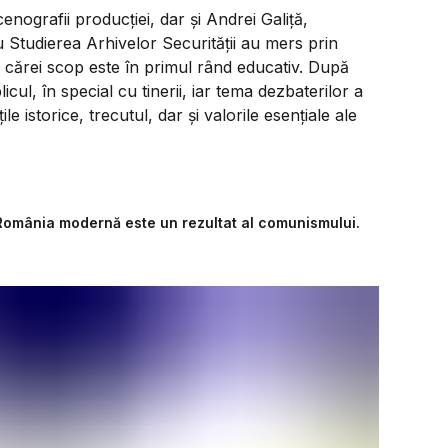
nografii producției, dar și Andrei Galiță,
ru Studierea Arhivelor Securității au mers prin
l cărei scop este în primul rând educativ. După
icul, în special cu tinerii, iar tema dezbaterilor a
le istorice, trecutul, dar și valorile esențiale ale
 ”România modernă este un rezultat al comunismului.