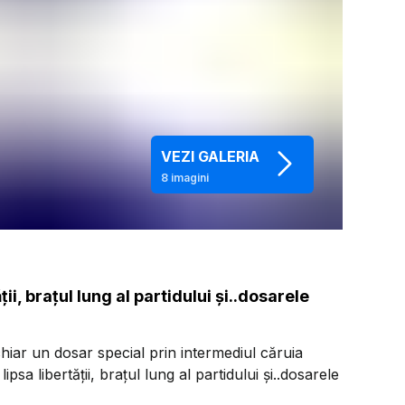
VEZI GALERIA
8
imagini
i, brațul lung al partidului și..dosarele
hiar un dosar special prin intermediul căruia
psa libertății, brațul lung al partidului și..dosarele