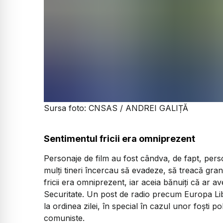
Sursa foto: CNSAS / ANDREI GALIȚĂ
Sentimentul fricii era omniprezent
Personaje de film au fost cândva, de fapt, perso
mulți tineri încercau să evadeze, să treacă gran
fricii era omniprezent, iar aceia bănuiți că ar a
Securitate. Un post de radio precum Europa Libe
la ordinea zilei, în special în cazul unor foști po
comuniste.