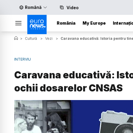
Română
Video
România
My Europe
Internați
>
Cultură
>
Vezi
>
Caravana educativă: Istoria pentru tin
INTERVIU
Caravana educativă: Istor
ochii dosarelor CNSAS