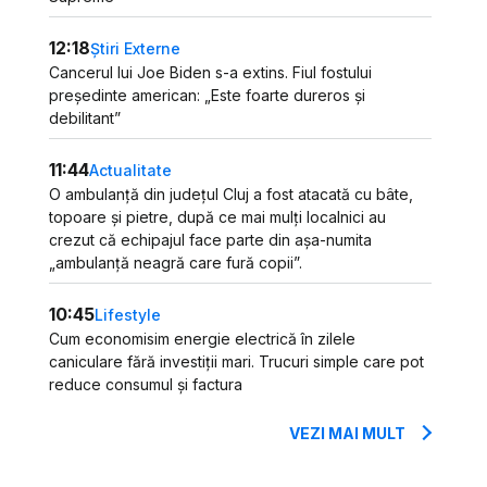
12:18
Știri Externe
Cancerul lui Joe Biden s-a extins. Fiul fostului
președinte american: „Este foarte dureros și
debilitant”
11:44
Actualitate
O ambulanță din județul Cluj a fost atacată cu bâte,
topoare și pietre, după ce mai mulți localnici au
crezut că echipajul face parte din așa-numita
„ambulanță neagră care fură copii”.
10:45
Lifestyle
Cum economisim energie electrică în zilele
caniculare fără investiții mari. Trucuri simple care pot
reduce consumul și factura
VEZI MAI MULT