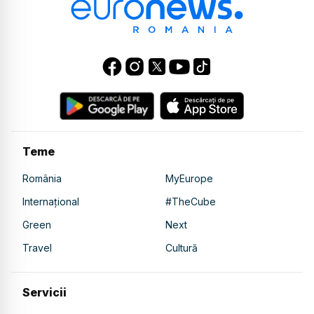
Teme
România
MyEurope
Internațional
#TheCube
Green
Next
Travel
Cultură
Servicii