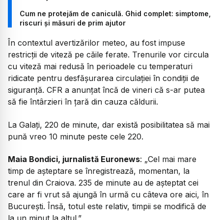
Cum ne protejăm de caniculă. Ghid complet: simptome,
riscuri și măsuri de prim ajutor
În contextul avertizărilor meteo, au fost impuse
restricții de viteză pe căile ferate. Trenurile vor circula
cu viteză mai redusă în perioadele cu temperaturi
ridicate pentru desfășurarea circulației în condiții de
siguranță. CFR a anunțat încă de vineri că s-ar putea
să fie întârzieri în țară din cauza căldurii.
La Galați, 220 de minute, dar există posibilitatea să mai
pună vreo 10 minute peste cele 220.
Maia Bondici, jurnalistă Euronews
: „Cel mai mare
timp de așteptare se înregistrează, momentan, la
trenul din Craiova. 235 de minute au de așteptat cei
care ar fi vrut să ajungă în urmă cu câteva ore aici, în
București. Însă, totul este relativ, timpii se modifică de
la un minut la altul.”