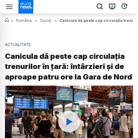
>
România
>
Social
>
Canicula dă peste cap circulația trenuril
ACTUALITATE
Canicula dă peste cap circulația
trenurilor în țară: întârzieri și de
aproape patru ore la Gara de Nord
Watch