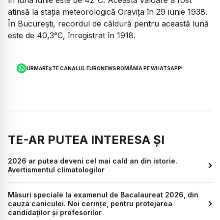
în luna iunie este de 42°C. Această valoare a fost
atinsă la stația meteorologică Oravița în 29 iunie 1938.
În București, recordul de căldură pentru această lună
este de 40,3°C, înregistrat în 1918.
URMĂREȘTE CANALUL EURONEWS ROMÂNIA PE WHATSAPP!
TE-AR PUTEA INTERESA ȘI
2026 ar putea deveni cel mai cald an din istorie.
Avertismentul climatologilor
Măsuri speciale la examenul de Bacalaureat 2026, din
cauza caniculei. Noi cerințe, pentru protejarea
candidaților și profesorilor