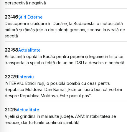
perspectivă negativă
23:46
Știri Externe
Descoperire uluitoare în Dunăre, la Budapesta: o motocicletă
militară și rămășițele a doi soldați germani, scoase la iveală de
secetă
22:58
Actualitate
Ambulanță oprită la Bacău pentru pepeni și legume în timp ce
transporta la spital o fetiță de un an. DSU a deschis o anchetă
22:29
Interviu
INTERVIU. Etnicii ruși, o posibilă bombă cu ceas pentru
Republica Moldova. Dan Barna: „Este un lucru bun că vorbim
despre Republica Moldova. Este primul pas”
21:25
Actualitate
Vijelii și grindină în mai multe județe. ANM: Instabilitatea se
reduce, dar furtunile continuă sâmbătă