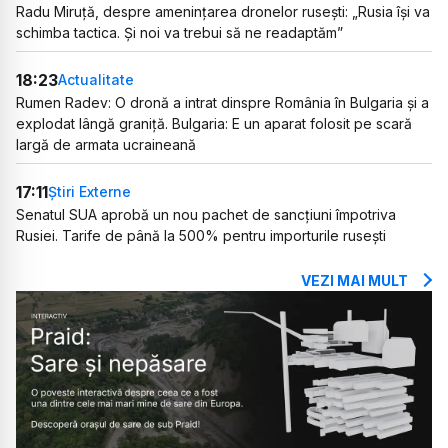
Radu Miruță, despre amenințarea dronelor rusești: „Rusia își va
schimba tactica. Și noi va trebui să ne readaptăm”
18:23
Actualitate
Rumen Radev: O dronă a intrat dinspre România în Bulgaria și a
explodat lângă graniță. Bulgaria: E un aparat folosit pe scară
largă de armata ucraineană
17:11
Știri Externe
Senatul SUA aprobă un nou pachet de sancțiuni împotriva
Rusiei. Tarife de până la 500% pentru importurile rusești
VEZI MAI MULT