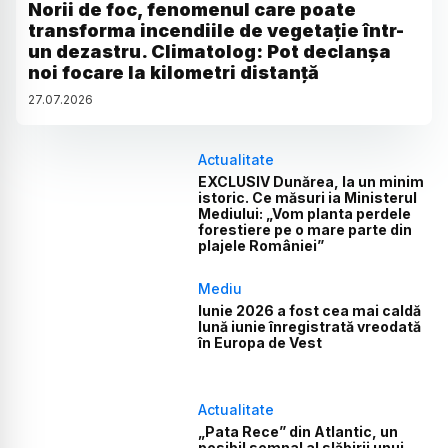
Norii de foc, fenomenul care poate
transforma incendiile de vegetație într-
un dezastru. Climatolog: Pot declanșa
noi focare la kilometri distanță
27
.
07
.
2026
Actualitate
EXCLUSIV Dunărea, la un minim
istoric. Ce măsuri ia Ministerul
Mediului: „Vom planta perdele
forestiere pe o mare parte din
plajele României”
Mediu
Iunie 2026 a fost cea mai caldă
lună iunie înregistrată vreodată
în Europa de Vest
Actualitate
„Pata Rece” din Atlantic, un
posibil semnal al slăbirii unui