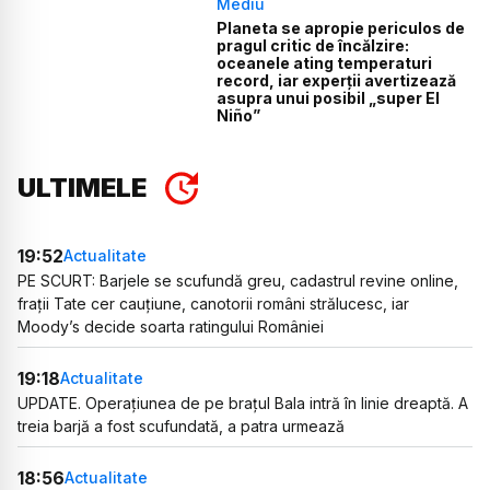
Mediu
Planeta se apropie periculos de
pragul critic de încălzire:
oceanele ating temperaturi
record, iar experții avertizează
asupra unui posibil „super El
Niño”
ULTIMELE
19:52
Actualitate
PE SCURT: Barjele se scufundă greu, cadastrul revine online,
frații Tate cer cauțiune, canotorii români strălucesc, iar
Moody’s decide soarta ratingului României
19:18
Actualitate
UPDATE. Operațiunea de pe brațul Bala intră în linie dreaptă. A
treia barjă a fost scufundată, a patra urmează
18:56
Actualitate