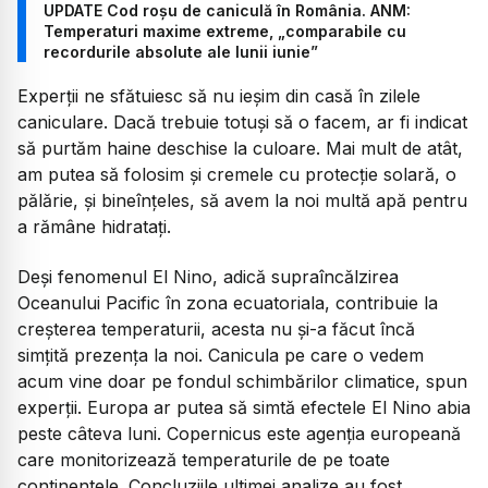
UPDATE Cod roșu de caniculă în România. ANM:
Temperaturi maxime extreme, „comparabile cu
recordurile absolute ale lunii iunie”
Experții ne sfătuiesc să nu ieșim din casă în zilele
caniculare. Dacă trebuie totuși să o facem, ar fi indicat
să purtăm haine deschise la culoare. Mai mult de atât,
am putea să folosim și cremele cu protecție solară, o
pălărie, și bineînțeles, să avem la noi multă apă pentru
a rămâne hidratați.
Deși fenomenul El Nino, adică supraîncălzirea
Oceanului Pacific în zona ecuatoriala, contribuie la
creșterea temperaturii, acesta nu și-a făcut încă
simțită prezența la noi. Canicula pe care o vedem
acum vine doar pe fondul schimbărilor climatice, spun
experții. Europa ar putea să simtă efectele El Nino abia
peste câteva luni. Copernicus este agenția europeană
care monitorizează temperaturile de pe toate
continentele. Concluziile ultimei analize au fost