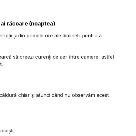
mai răcoare (noaptea)
opții și din primele ore ale dimineții pentru a
arcă să creezi curenți de aer între camere, astfel
t.
ă căldură chiar și atunci când nu observăm acest
osești;