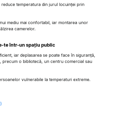
t reduce temperatura din jurul locuinței prin
 unui mediu mai confortabil, iar montarea unor
călzirea camerelor.
-te într-un spațiu public
suficient, iar deplasarea se poate face în siguranță,
at, precum o bibliotecă, un centru comercial sau
rsoanelor vulnerabile la temperaturi extreme.
)