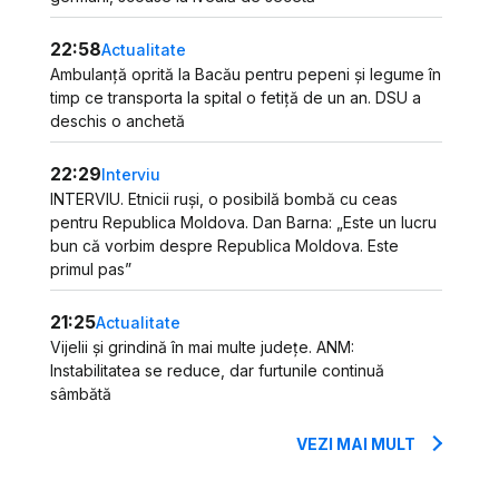
22:58
Actualitate
Ambulanță oprită la Bacău pentru pepeni și legume în
timp ce transporta la spital o fetiță de un an. DSU a
deschis o anchetă
22:29
Interviu
INTERVIU. Etnicii ruși, o posibilă bombă cu ceas
pentru Republica Moldova. Dan Barna: „Este un lucru
bun că vorbim despre Republica Moldova. Este
primul pas”
21:25
Actualitate
Vijelii și grindină în mai multe județe. ANM:
Instabilitatea se reduce, dar furtunile continuă
sâmbătă
VEZI MAI MULT