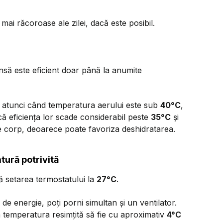
e mai răcoroase ale zilei, dacă este posibil.
nsă este eficient doar până la anumite
r atunci când temperatura aerului este sub
40°C
,
 că eficiența lor scade considerabil peste
35°C
și
re corp, deoarece poate favoriza deshidratarea.
tură potrivită
 setarea termostatului la
27°C
.
 energie, poți porni simultan și un ventilator.
 temperatura resimțită să fie cu aproximativ
4°C