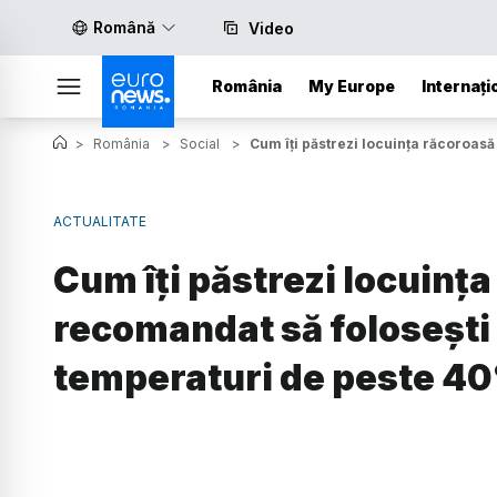
Română
Video
România
My Europe
Internați
>
România
>
Social
>
Cum îți păstrezi locuința răcoroasă
ACTUALITATE
Cum îți păstrezi locuința
recomandat să folosești 
temperaturi de peste 4