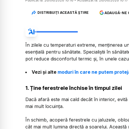
Publicat la:
26/06/2026 10:16
•
Actualizat la:
26/06/2026 10:17
DISTRIBUIȚI ACEASTĂ ȘTIRE
ADAUGĂ-NE 
În zilele cu temperaturi extreme, menținerea un
esențială pentru sănătate. Specialiștii în sănă
pot reduce disconfortul termic și, în unele caz
Vezi și alte
moduri în care ne putem protej
1. Ține ferestrele închise în timpul zilei
Dacă afară este mai cald decât în interior, evită 
mai mult locuința.
În schimb, acoperă ferestrele cu jaluzele, oblo
cât mai mult lumina directă a soarelui. Această