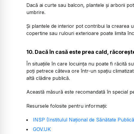
Dacă ai curte sau balcon, plantele și arborii po
umbrire.
Și plantele de interior pot contribui la crearea
copertine sau rulouri exterioare poate limita în
10. Dacă în casă este prea cald, răcorește
În situațiile în care locuința nu poate fi răcită 
poți petrece câteva ore într-un spațiu climatiz
altă clădire publică.
Această măsură este recomandată în special pe
Resursele folosite pentru informații:
INSP (Institulul Național de Sănătate Publică
GOV.UK