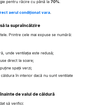
ie pentru răcire cu până la
70%
.
rect aerul condiționat vara
.
să la supraîncălzire
tele. Printre cele mai expuse se numără:
ră, unde ventilația este redusă;
use direct la soare;
uține spații verzi;
e căldura în interior dacă nu sunt ventilate
e înainte de valul de căldură
t să verifici: