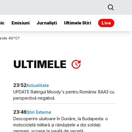
ic
Emisiuni
Jurnaliști
Ultimele Stiri
Live
peste 40°C?
ULTIMELE
23:52
Actualitate
UPDATE Ratingul Moody's pentru România: BAA3 cu
perspectivă negativă
23:46
Știri Externe
Descoperire uluitoare în Dunăre, la Budapesta: o
motocicletă militară și rămășițele a doi soldați
germani, scoase la iveală de secetă