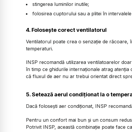
stingerea luminilor inutile;
folosirea cuptorului sau a plitei în intervalel
4. Folosește corect ventilatorul
Ventilatorul poate crea o senzație de răcoare, î
temperaturi.
INSP recomandă utilizarea ventilatoarelor doa
în timp ce ghidurile internaționale atrag atenția
că fluxul de aer nu ar trebui orientat direct sp
5. Setează aerul condiționat la o tempera
Dacă folosești aer condiționat, INSP recomandă
Pentru un confort mai bun și un consum redus de
Potrivit INSP, această combinație poate face ca