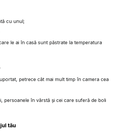
ată cu unul;
.
re le ai în casă sunt păstrate la temperatura
e
suportat, petrece cât mai mult timp în camera cea
, persoanele în vârstă și cei care suferă de boli
jul tău