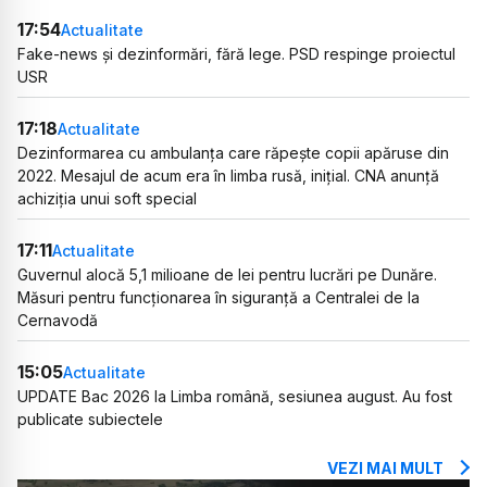
17:54
Actualitate
Fake-news și dezinformări, fără lege. PSD respinge proiectul
USR
17:18
Actualitate
Dezinformarea cu ambulanța care răpește copii apăruse din
2022. Mesajul de acum era în limba rusă, inițial. CNA anunță
achiziția unui soft special
17:11
Actualitate
Guvernul alocă 5,1 milioane de lei pentru lucrări pe Dunăre.
Măsuri pentru funcționarea în siguranță a Centralei de la
Cernavodă
15:05
Actualitate
UPDATE Bac 2026 la Limba română, sesiunea august. Au fost
publicate subiectele
VEZI MAI MULT