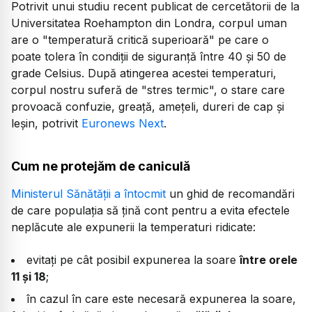
Potrivit unui studiu recent publicat de cercetătorii de la
Universitatea Roehampton din Londra, corpul uman
are o
"temperatură critică superioară"
pe care o
poate tolera în condiții de siguranță între 40 și 50 de
grade Celsius. După atingerea acestei temperaturi,
corpul nostru suferă de "stres termic", o stare care
provoacă confuzie, greață, amețeli, dureri de cap și
leșin, potrivit
Euronews Next
.
Cum ne protejăm de caniculă
Ministerul Sănătății a întocmit
un ghid de recomandări
de care populația să țină cont pentru a evita efectele
neplăcute ale expunerii la temperaturi ridicate:
evitați pe cât posibil expunerea la soare
între orele
11 și 18
;
în cazul în care este necesară expunerea la soare,