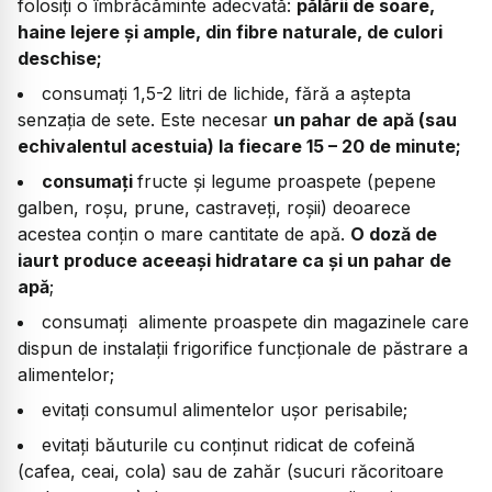
folosiți o îmbrăcăminte adecvată:
pălării de soare,
haine lejere şi ample, din fibre naturale, de culori
deschise;
consumați 1,5-2 litri de lichide, fără a aștepta
senzația de sete. Este necesar
un pahar de apă (sau
echivalentul acestuia) la fiecare 15 – 20 de minute;
consumați
fructe şi legume proaspete (pepene
galben, roşu, prune, castraveţi, roşii) deoarece
acestea conţin o mare cantitate de apă.
O doză de
iaurt produce aceeaşi hidratare ca şi un pahar de
apă
;
consumați alimente proaspete din magazinele care
dispun de instalații frigorifice funcționale de păstrare a
alimentelor;
evitați consumul alimentelor ușor perisabile;
evitați băuturile cu conţinut ridicat de cofeină
(cafea, ceai, cola) sau de zahăr (sucuri răcoritoare