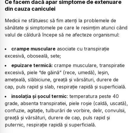
Ce facem dacă apar simptome de extenuare
din cauza caniculei
Medicii ne sfătuiesc să fim atenți la problemele de
sănătate și simptomele pe care le resimțim atunci când
valul de căldură începe să ne afecteze organismul:
crampe musculare
asociate cu transpirație
excesivă, oboseală, sete;
epuizare termică:
crampe musculare, transpiratie
excesivă, piele “de găină” (rece, umedă), leșin,
amețeală, slăbiciune, greață și vărsături, durere de
cap, puls rapid și slab, respirație rapidă și superficială.
insolația și șocul termic
: temperatura peste 40
grade, absenta transpiratiei, piele roșie (caldă, uscată),
confuzie, agitație, tulburări de vorbire, delir, convulsii,
greață și vărsături, durere de cap, puls rapid și
puternic, respirație rapidă și superficială.