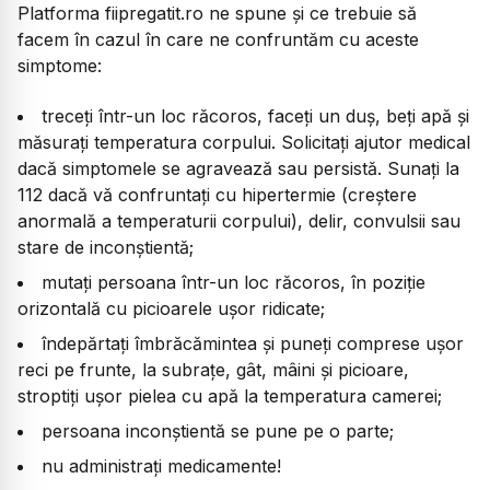
Platforma fiipregatit.ro ne spune și ce trebuie să
facem în cazul în care ne confruntăm cu aceste
simptome:
treceți într-un loc răcoros, faceți un duș, beți apă și
măsurați temperatura corpului. Solicitați ajutor medical
dacă simptomele se agravează sau persistă. Sunați la
112 dacă vă confruntați cu hipertermie (creștere
anormală a temperaturii corpului), delir, convulsii sau
stare de inconștientă;
mutați persoana într-un loc răcoros, în poziție
orizontală cu picioarele ușor ridicate;
îndepărtați îmbrăcămintea și puneți comprese ușor
reci pe frunte, la subrațe, gât, mâini și picioare,
stroptiți ușor pielea cu apă la temperatura camerei;
persoana inconștientă se pune pe o parte;
nu administrați medicamente!