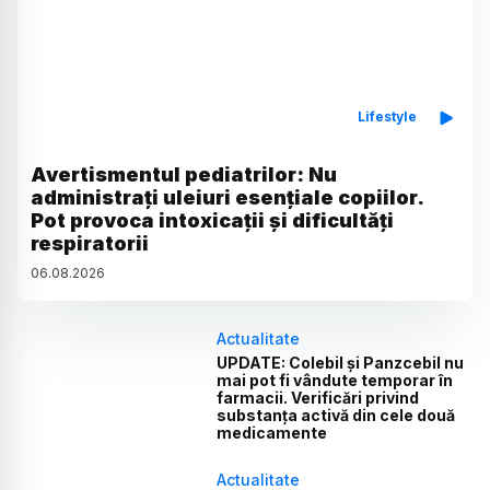
Lifestyle
Avertismentul pediatrilor: Nu
administrați uleiuri esențiale copiilor.
Pot provoca intoxicații și dificultăți
respiratorii
06
.
08
.
2026
Actualitate
UPDATE: Colebil și Panzcebil nu
mai pot fi vândute temporar în
farmacii. Verificări privind
substanța activă din cele două
medicamente
Actualitate