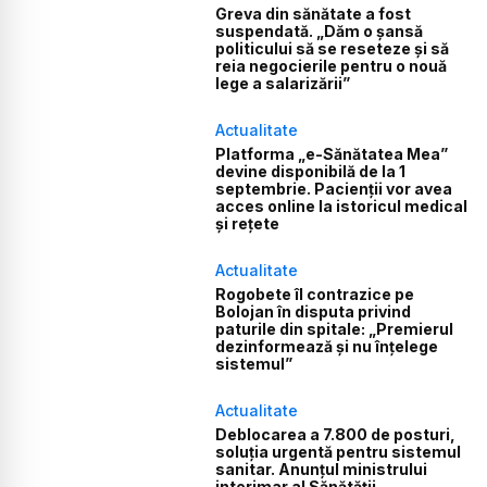
Greva din sănătate a fost
suspendată. „Dăm o șansă
politicului să se reseteze și să
reia negocierile pentru o nouă
lege a salarizării”
Actualitate
Platforma „e-Sănătatea Mea”
devine disponibilă de la 1
septembrie. Pacienții vor avea
acces online la istoricul medical
și rețete
Actualitate
Rogobete îl contrazice pe
Bolojan în disputa privind
paturile din spitale: „Premierul
dezinformează și nu înțelege
sistemul”
Actualitate
Deblocarea a 7.800 de posturi,
soluția urgentă pentru sistemul
sanitar. Anunțul ministrului
interimar al Sănătății