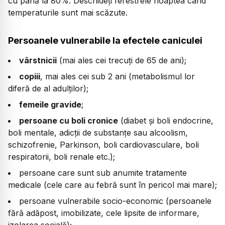
cu până la 80%. Deschideți ferestrele noaptea când
temperaturile sunt mai scăzute.
Persoanele vulnerabile la efectele caniculei
vârstnicii
(mai ales cei trecuți de 65 de ani);
copiii
, mai ales cei sub 2 ani (metabolismul lor
diferă de al adulților);
femeile gravide
;
persoane cu boli cronice
(diabet și boli endocrine,
boli mentale, adicții de substanțe sau alcoolism,
schizofrenie, Parkinson, boli cardiovasculare, boli
respiratorii, boli renale etc.);
persoane care sunt sub anumite tratamente
medicale (cele care au febră sunt în pericol mai mare);
persoane vulnerabile socio-economic (persoanele
fără adăpost, imobilizate, cele lipsite de informare,
izolarea socială);