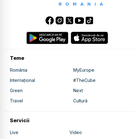
Teme
România
MyEurope
Internațional
#TheCube
Green
Next
Travel
Cultură
Servicii
Live
Video