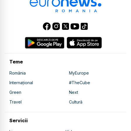
Teme
România
MyEurope
Internațional
#TheCube
Green
Next
Travel
Cultură
Servicii