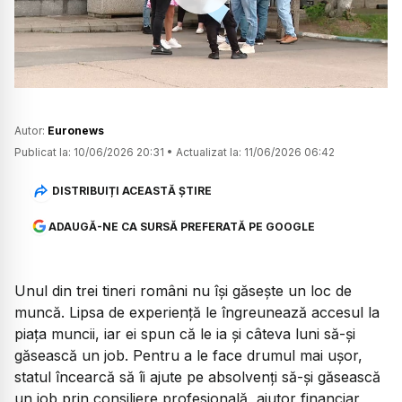
Watch
Autor:
Euronews
Publicat la:
10/06/2026 20:31
•
Actualizat la:
11/06/2026 06:42
DISTRIBUIȚI ACEASTĂ ȘTIRE
ADAUGĂ-NE CA SURSĂ PREFERATĂ PE GOOGLE
Unul din trei tineri români nu își găsește un loc de
muncă. Lipsa de experiență le îngreunează accesul la
piața muncii, iar ei spun că le ia și câteva luni să-și
găsească un job. Pentru a le face drumul mai ușor,
statul încearcă să îi ajute pe absolvenți să-și găsească
un job prin consiliere profesională, ajutor financiar