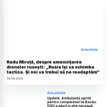
Actualitate
Radu Miruță, despre amenințarea
dronelor rusești: „Rusia își va schimba
tactica. Și noi va trebui să ne readaptăm”
08
.
08
.
2026
Actualitate
Update. Ambulanța oprită
pentru cumpărături la Bacău:
DSU a găsit și alte nereguli.