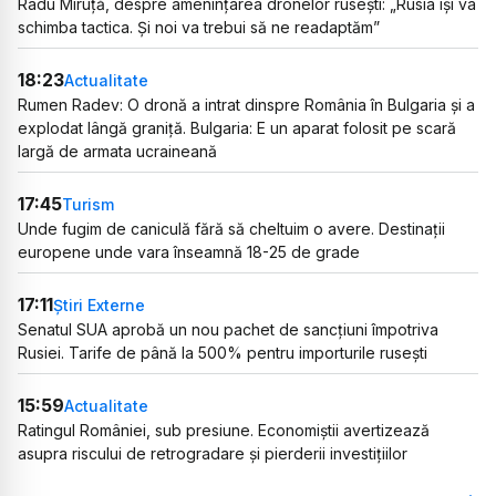
Radu Miruță, despre amenințarea dronelor rusești: „Rusia își va
schimba tactica. Și noi va trebui să ne readaptăm”
18:23
Actualitate
Rumen Radev: O dronă a intrat dinspre România în Bulgaria și a
explodat lângă graniță. Bulgaria: E un aparat folosit pe scară
largă de armata ucraineană
17:45
Turism
Unde fugim de caniculă fără să cheltuim o avere. Destinații
europene unde vara înseamnă 18-25 de grade
17:11
Știri Externe
Senatul SUA aprobă un nou pachet de sancțiuni împotriva
Rusiei. Tarife de până la 500% pentru importurile rusești
15:59
Actualitate
Ratingul României, sub presiune. Economiștii avertizează
asupra riscului de retrogradare și pierderii investițiilor