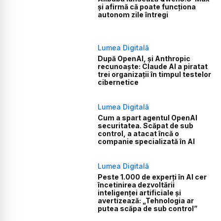
și afirmă că poate funcționa
autonom zile întregi
Lumea Digitală
După OpenAI, și Anthropic
recunoaște: Claude AI a piratat
trei organizații în timpul testelor
cibernetice
Lumea Digitală
Cum a spart agentul OpenAI
securitatea. Scăpat de sub
control, a atacat încă o
companie specializată în AI
Lumea Digitală
Peste 1.000 de experți în AI cer
încetinirea dezvoltării
inteligenței artificiale și
avertizează: „Tehnologia ar
putea scăpa de sub control”