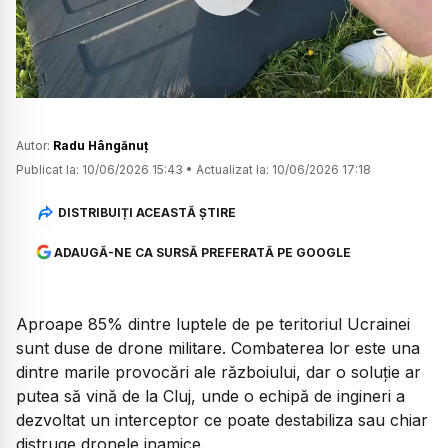
Watch
Autor:
Radu Hângănuț
Publicat la:
10/06/2026 15:43
•
Actualizat la:
10/06/2026 17:18
DISTRIBUIȚI ACEASTĂ ȘTIRE
ADAUGĂ-NE CA SURSĂ PREFERATĂ PE GOOGLE
Aproape 85% dintre luptele de pe teritoriul Ucrainei
sunt duse de drone militare. Combaterea lor este una
dintre marile provocări ale războiului, dar o soluție ar
putea să vină de la Cluj, unde o echipă de ingineri a
dezvoltat un interceptor ce poate destabiliza sau chiar
distruge dronele inamice.