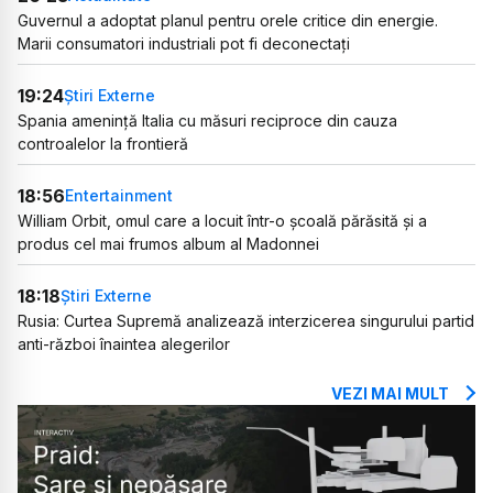
Guvernul a adoptat planul pentru orele critice din energie.
Marii consumatori industriali pot fi deconectați
19:24
Știri Externe
Spania amenință Italia cu măsuri reciproce din cauza
controalelor la frontieră
18:56
Entertainment
William Orbit, omul care a locuit într-o școală părăsită și a
produs cel mai frumos album al Madonnei
18:18
Știri Externe
Rusia: Curtea Supremă analizează interzicerea singurului partid
anti-război înaintea alegerilor
VEZI MAI MULT