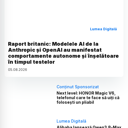
Lumea Digitală
Raport britanic: Modelele AI de la
Anthropic și OpenAI au manifestat
comportamente autonome și înșelătoare
în timpul testelor
05
.
08
.
2026
Conținut Sponsorizat
Next level: HONOR Magic V6,
telefonul care te face să uiți că
folosești un pliabil
Lumea Digitală
Alibaba lansează Qwen3.8-Max