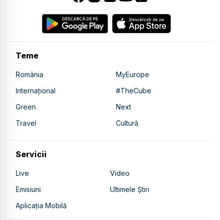
Teme
România
MyEurope
Internațional
#TheCube
Green
Next
Travel
Cultură
Servicii
Live
Video
Emisiuni
Ultimele Știri
Aplicația Mobilă