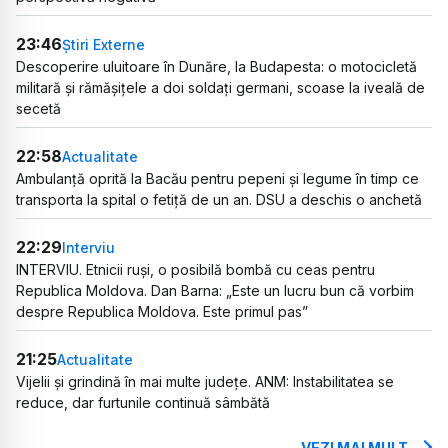
23:46
Știri Externe
Descoperire uluitoare în Dunăre, la Budapesta: o motocicletă
militară și rămășițele a doi soldați germani, scoase la iveală de
secetă
22:58
Actualitate
Ambulanță oprită la Bacău pentru pepeni și legume în timp ce
transporta la spital o fetiță de un an. DSU a deschis o anchetă
22:29
Interviu
INTERVIU. Etnicii ruși, o posibilă bombă cu ceas pentru
Republica Moldova. Dan Barna: „Este un lucru bun că vorbim
despre Republica Moldova. Este primul pas”
21:25
Actualitate
Vijelii și grindină în mai multe județe. ANM: Instabilitatea se
reduce, dar furtunile continuă sâmbătă
VEZI MAI MULT