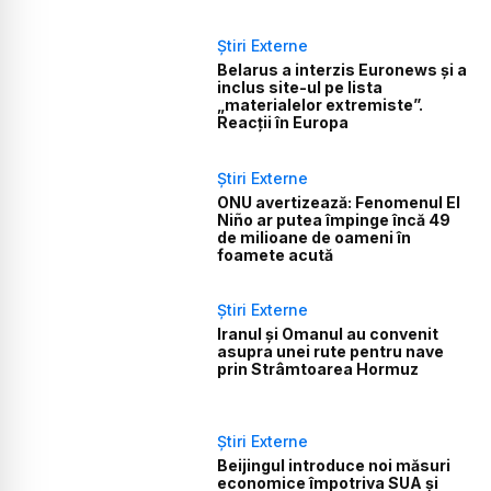
Știri Externe
Belarus a interzis Euronews și a
inclus site-ul pe lista
„materialelor extremiste”.
Reacții în Europa
Știri Externe
ONU avertizează: Fenomenul El
Niño ar putea împinge încă 49
de milioane de oameni în
foamete acută
Știri Externe
Iranul și Omanul au convenit
asupra unei rute pentru nave
prin Strâmtoarea Hormuz
Știri Externe
Beijingul introduce noi măsuri
economice împotriva SUA și