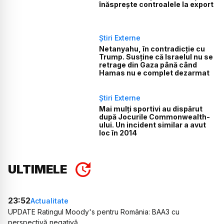
înăsprește controalele la export
Știri Externe
Netanyahu, în contradicție cu
Trump. Susține că Israelul nu se
retrage din Gaza până când
Hamas nu e complet dezarmat
Știri Externe
Mai mulți sportivi au dispărut
după Jocurile Commonwealth-
ului. Un incident similar a avut
loc în 2014
ULTIMELE
23:52
Actualitate
UPDATE Ratingul Moody's pentru România: BAA3 cu
perspectivă negativă