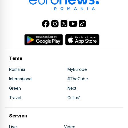
Teme
România
MyEurope
Internațional
#TheCube
Green
Next
Travel
Cultură
Servicii
Live
Video