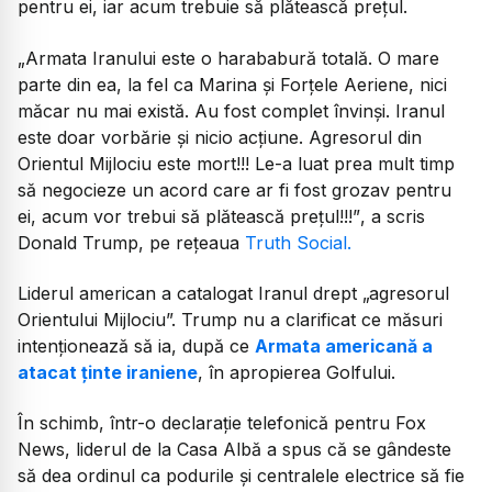
pentru ei, iar acum trebuie să plătească prețul.
„Armata Iranului este o harababură totală. O mare
parte din ea, la fel ca Marina și Forțele Aeriene, nici
măcar nu mai există. Au fost complet învinși. Iranul
este doar vorbărie și nicio acțiune. Agresorul din
Orientul Mijlociu este mort!!! Le-a luat prea mult timp
să negocieze un acord care ar fi fost grozav pentru
ei, acum vor trebui să plătească prețul!!!”
, a scris
Donald Trump, pe rețeaua
Truth Social.
Liderul american a catalogat Iranul drept „agresorul
Orientului Mijlociu”. Trump nu a clarificat ce măsuri
intenționează să ia, după ce
Armata americană a
atacat ținte iraniene
, în apropierea Golfului.
În schimb, într-o declarație telefonică pentru Fox
News, liderul de la Casa Albă a spus că se gândeste
să dea ordinul ca podurile și centralele electrice să fie