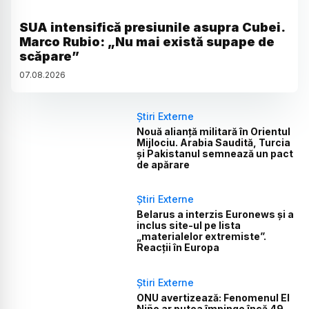
SUA intensifică presiunile asupra Cubei.
Marco Rubio: „Nu mai există supape de
scăpare”
07
.
08
.
2026
Știri Externe
Nouă alianță militară în Orientul
Mijlociu. Arabia Saudită, Turcia
și Pakistanul semnează un pact
de apărare
Știri Externe
Belarus a interzis Euronews și a
inclus site-ul pe lista
„materialelor extremiste”.
Reacții în Europa
Știri Externe
ONU avertizează: Fenomenul El
Niño ar putea împinge încă 49