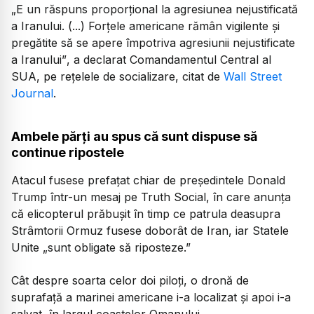
„E un răspuns proporțional la agresiunea nejustificată
a Iranului. (...) Forțele americane rămân vigilente și
pregătite să se apere împotriva agresiunii nejustificate
a Iranului”
, a declarat Comandamentul Central al
SUA, pe rețelele de socializare, citat de
Wall Street
Journal
.
Ambele părți au spus că sunt dispuse să
continue ripostele
Atacul fusese prefațat chiar de președintele Donald
Trump într-un mesaj pe Truth Social, în care anunța
că elicopterul prăbușit în timp ce patrula deasupra
Strâmtorii Ormuz fusese doborât de Iran, iar Statele
Unite
„sunt obligate să riposteze.”
Cât despre soarta celor doi piloți, o dronă de
suprafață a marinei americane i-a localizat și apoi i-a
salvat, în largul coastelor Omanului.