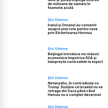
de milioane de oameni în
foamete acută
Știri Externe
Iranul și Omanul au convenit
asupra unei rute pentru nave
prin Strâmtoarea Hormuz
Știri Externe
Beijingul introduce noi măsuri
economice împotriva SUA și
înăsprește controalele la export
Știri Externe
Netanyahu, în contradicție cu
Trump. Susține că Israelul nu se
retrage din Gaza până când
Hamas nu e complet dezarmat
Știri Externe