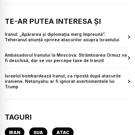
TE-AR PUTEA INTERESA ȘI
Iranul: „Apărarea și diplomația merg împreună”.
Teheranul anunță oprirea atacurilor asupra Israelului
Ambasadorul Iranului la Moscova: Strâmtoarea Ormuz va
fi deschisă, dar se vor percepe taxe de tranzit
Israelul bombardează Iranul, ca ripostă după atacurile
iraniene. Netanyahu ar fi ignorat avertismentele lui
Trump
TAGURI
IRAN
SUA
ATAC