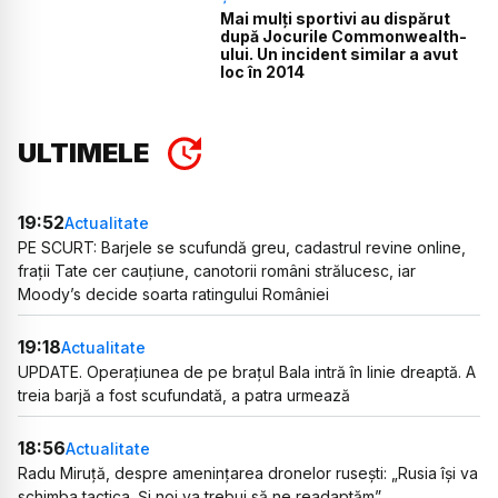
Mai mulți sportivi au dispărut
după Jocurile Commonwealth-
ului. Un incident similar a avut
loc în 2014
ULTIMELE
19:52
Actualitate
PE SCURT: Barjele se scufundă greu, cadastrul revine online,
frații Tate cer cauțiune, canotorii români strălucesc, iar
Moody’s decide soarta ratingului României
19:18
Actualitate
UPDATE. Operațiunea de pe brațul Bala intră în linie dreaptă. A
treia barjă a fost scufundată, a patra urmează
18:56
Actualitate
Radu Miruță, despre amenințarea dronelor rusești: „Rusia își va
schimba tactica. Și noi va trebui să ne readaptăm”