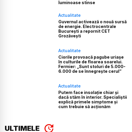
luminoase stinse
Actualitate
Guvernul activează o nouă sursă
de energie. Electrocentrale
București a repornit CET
Grozăvești
Actualitate
Ciorile provoacă pagube uriașe
în culturile de floarea soarelui.
Fermier: „Sunt stoluri de 5.000-
6.000 de se înnegrește cerul”
Actualitate
Putem face insolație chiar și
dacă stăm în interior. Specialiștii
explică primele simptome și
cum trebuie să acționăm
ULTIMELE