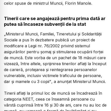
celor spuse de ministrul Muncii, Florin Manole.
Tinerii care se angajează pentru prima dată ar
putea să încaseze subvenții de la stat
„Ministerul Muncii, Familiei, Tineretului și Solidarității
Sociale a pus în dezbatere publică un proiect de
modificare a Legii nr. 76/2002 privind sistemul
asigurărilor pentru șomaj și stimularea ocupării forței
de muncă. Este vorba de un pachet de 18 măsuri care
vizează, între altele, sprijinirea tinerilor aflați la început
de carieră, protejarea și reintegrarea persoanelor
vulnerabile, inclusiv victimele traficului de persoane,
dar și mamele cu 3 copii"
, a anunțat Ministerul Muncii.
Tinerii aflați la primul loc de muncă se încadrează în
categoria NEET, ceea ce înseamnă persoane cu
vârstă cuprinsă între 16 și 30 de ani, care nu au loc de
muncă, nu urmează o formă de învățământ și nu