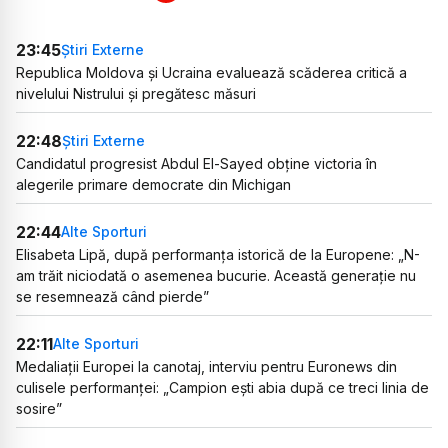
23:45
Știri Externe
Republica Moldova și Ucraina evaluează scăderea critică a
nivelului Nistrului și pregătesc măsuri
22:48
Știri Externe
Candidatul progresist Abdul El-Sayed obține victoria în
alegerile primare democrate din Michigan
22:44
Alte Sporturi
Elisabeta Lipă, după performanța istorică de la Europene: „N-
am trăit niciodată o asemenea bucurie. Această generație nu
se resemnează când pierde”
22:11
Alte Sporturi
Medaliații Europei la canotaj, interviu pentru Euronews din
culisele performanței: „Campion ești abia după ce treci linia de
sosire”