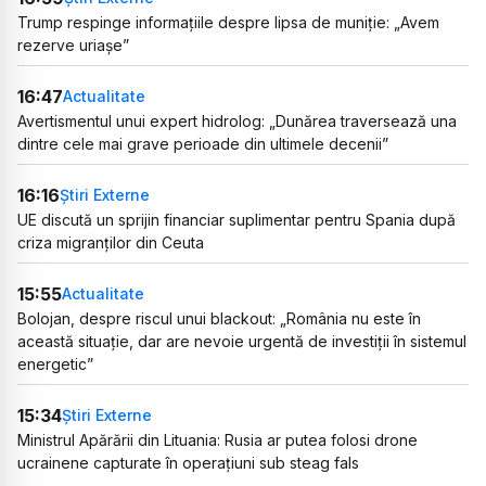
Trump respinge informațiile despre lipsa de muniție: „Avem
rezerve uriașe”
16:47
Actualitate
Avertismentul unui expert hidrolog: „Dunărea traversează una
dintre cele mai grave perioade din ultimele decenii”
16:16
Știri Externe
UE discută un sprijin financiar suplimentar pentru Spania după
criza migranților din Ceuta
15:55
Actualitate
Bolojan, despre riscul unui blackout: „România nu este în
această situație, dar are nevoie urgentă de investiții în sistemul
energetic”
15:34
Știri Externe
Ministrul Apărării din Lituania: Rusia ar putea folosi drone
ucrainene capturate în operațiuni sub steag fals