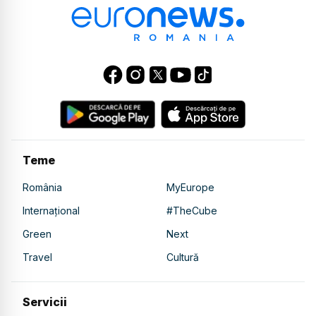
Teme
România
MyEurope
Internațional
#TheCube
Green
Next
Travel
Cultură
Servicii