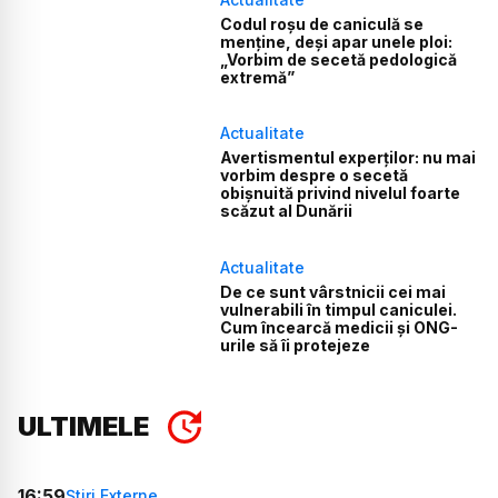
Codul roșu de caniculă se
menține, deși apar unele ploi:
„Vorbim de secetă pedologică
extremă”
Actualitate
Avertismentul experților: nu mai
vorbim despre o secetă
obișnuită privind nivelul foarte
scăzut al Dunării
Actualitate
De ce sunt vârstnicii cei mai
vulnerabili în timpul caniculei.
Cum încearcă medicii și ONG-
urile să îi protejeze
ULTIMELE
16:59
Știri Externe