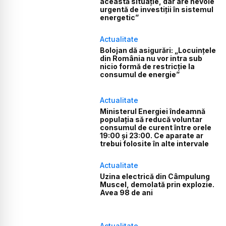
această situație, dar are nevoie
urgentă de investiții în sistemul
energetic”
Actualitate
Bolojan dă asigurări: „Locuințele
din România nu vor intra sub
nicio formă de restricție la
consumul de energie”
Actualitate
Ministerul Energiei îndeamnă
populația să reducă voluntar
consumul de curent între orele
19:00 și 23:00. Ce aparate ar
trebui folosite în alte intervale
Actualitate
Uzina electrică din Câmpulung
Muscel, demolată prin explozie.
Avea 98 de ani
Actualitate