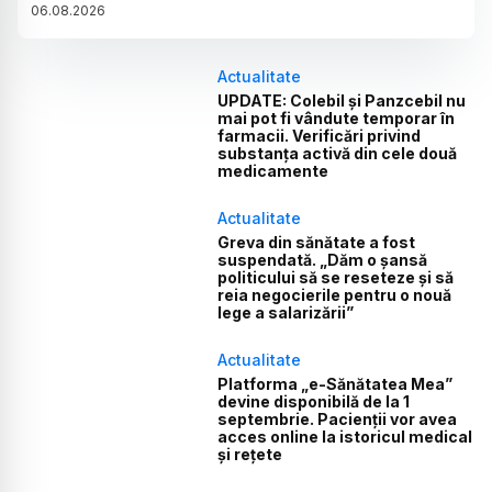
06
.
08
.
2026
Actualitate
UPDATE: Colebil și Panzcebil nu
mai pot fi vândute temporar în
farmacii. Verificări privind
substanța activă din cele două
medicamente
Actualitate
Greva din sănătate a fost
suspendată. „Dăm o șansă
politicului să se reseteze și să
reia negocierile pentru o nouă
lege a salarizării”
Actualitate
Platforma „e-Sănătatea Mea”
devine disponibilă de la 1
septembrie. Pacienții vor avea
acces online la istoricul medical
și rețete