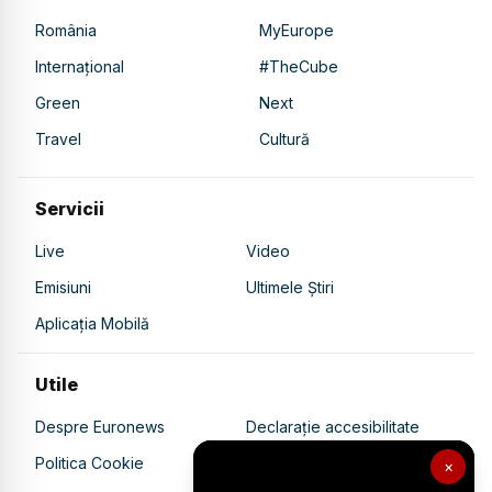
România
MyEurope
Internațional
#TheCube
Green
Next
Travel
Cultură
Servicii
Live
Video
Emisiuni
Ultimele Știri
Aplicația Mobilă
Utile
Despre Euronews
Declarație accesibilitate
Politica Cookie
Politica de confidențialitate
×