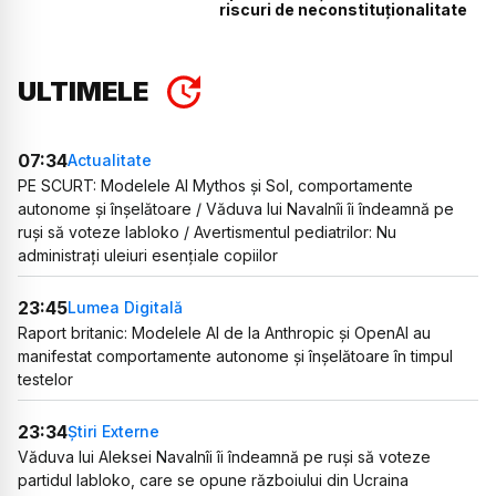
riscuri de neconstituționalitate
ULTIMELE
07:34
Actualitate
PE SCURT: Modelele AI Mythos și Sol, comportamente
autonome și înșelătoare / Văduva lui Navalnîi îi îndeamnă pe
ruși să voteze Iabloko / Avertismentul pediatrilor: Nu
administrați uleiuri esențiale copiilor
23:45
Lumea Digitală
Raport britanic: Modelele AI de la Anthropic și OpenAI au
manifestat comportamente autonome și înșelătoare în timpul
testelor
23:34
Știri Externe
Văduva lui Aleksei Navalnîi îi îndeamnă pe ruși să voteze
partidul Iabloko, care se opune războiului din Ucraina