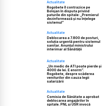
Actualitate
Rogobete îl contrazice pe
Bolojan în disputa privind
paturile din spitale: „Premierul
dezinformează și nu înțelege
sistemul”
Actualitate
Deblocarea a 7.800 de posturi,
soluția urgentă pentru sistemul
sanitar. Anunțul ministrului
interimar al Sănătății
Actualitate
„Un medic de ATI poate pierde și
4000 de lei. E enorm”.
Rogobete, despre scăderea
veniturilor din cauza legii
salarizării
Actualitate
Comisia de Sănătate a aprobat
deblocarea angajărilor în
spitale. PNL și USR invocă