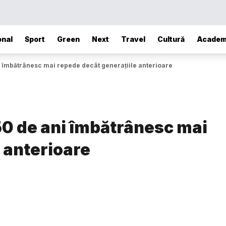
onal
Sport
Green
Next
Travel
Cultură
Academ
i îmbătrânesc mai repede decât generațiile anterioare
50 de ani îmbătrânesc mai
 anterioare