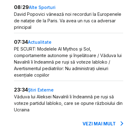
08:29
Alte Sporturi
David Popovici vânează noi recorduri la Europenele
de natație de la Paris. Va avea un rus ca adversar
principal
07:34
Actualitate
PE SCURT: Modelele AI Mythos și Sol,
comportamente autonome și înșelătoare / Văduva lui
Navalnîi îi îndeamnă pe ruși să voteze Iabloko /
Avertismentul pediatrilor: Nu administrați uleiuri
esențiale copiilor
23:34
Știri Externe
Văduva lui Aleksei Navalnîi îi îndeamnă pe ruși să
voteze partidul Iabloko, care se opune războiului din
Ucraina
VEZI MAI MULT