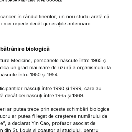
CA SURSĂ PREFERATĂ PE GOOGLE
 cancer în rândul tinerilor, un nou studiu arată că
 mai repede decât generațiile anterioare,
mbătrânire biologică
ature Medicine, persoanele născute între 1965 și
 adică un grad mai mare de uzură a organismului la
născute între 1950 și 1954.
icipanților născuți între 1990 și 1999, care au
ă decât cei născuți între 1965 și 1969.
neri ar putea trece prin aceste schimbări biologice
lucru ar putea fi legat de creșterea numărului de
re”
, a declarat Yin Cao, profesor asociat de
 din St. Louis și coautor al studiului, pentru