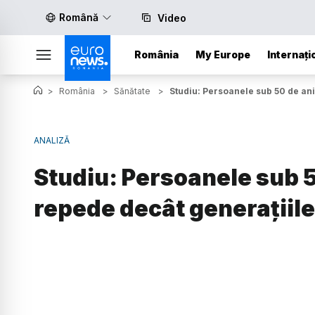
Română
Video
România
My Europe
Internați
>
România
>
Sănătate
>
Studiu: Persoanele sub 50 de an
ANALIZĂ
Studiu: Persoanele sub 
repede decât generațiile