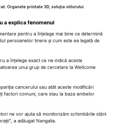
at. Organele printate 3D, soluția viitorului
u a explica fenomenul
imentare pentru a înțelege mai bine ce determină
dul persoanelor tinere și cum este ea legată de
u a înțelege exact ce ne indică aceste
onatoarea unui grup de cercetare la Wellcome
pariția cancerului sau atât aceste modificări
lți factori comuni, care stau la baza ambelor
ori ne vor ajuta să monitorizăm schimbările stării
rații”
, a adăugat Nangalia.