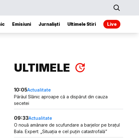
ic
Emisiuni
Jurnaliști
Ultimele Stiri
Live
ULTIMELE
10:05
Actualitate
Pârâul Slănic aproape că a dispărut din cauza
secetei
09:33
Actualitate
O nouă amânare de scufundare a barjelor pe brațul
Bala. Expert: „Situația e cel puțin catastrofală”