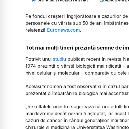
DISTRIBUIȚI ACEASTĂ ȘTIRE
ADAUGĂ-NE 
Pe fondul creșterii îngrijorătoare a cazurilor de
persoanele cu vârsta sub 50 de ani îmbătrânesc
relatează
Euronews.com
.
Tot mai mulți tineri prezintă semne de î
Potrivit unui
studiu
publicat recent în revista N
1974 prezintă o vârstă biologică mai ridicată –
nivel celular și molecular – comparativ cu cele 
Același fenomen a fost observat și în cazul part
prezentat o îmbătrânire biologică mai accentuat
„Rezultatele noastre sugerează că unii adulți ti
mai devreme decât ne-am fi așteptat, iar acest 
cazuri de cancer în rândul generațiilor mai tine
chirurgie și medicină la Universitatea Washington