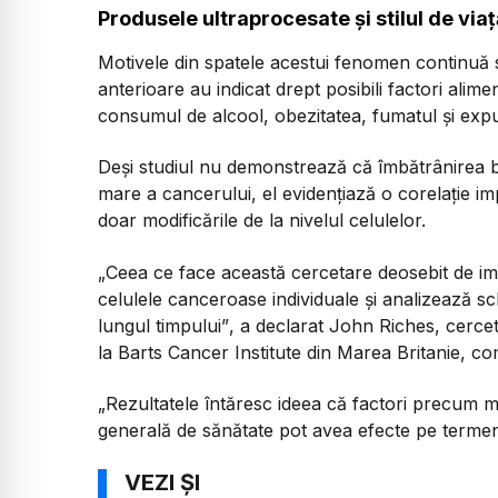
Produsele ultraprocesate și stilul de viață
Motivele din spatele acestui fenomen continuă s
anterioare au indicat drept posibili factori ali
consumul de alcool, obezitatea, fumatul și expu
Deși studiul nu demonstrează că îmbătrânirea b
mare a cancerului, el evidențiază o corelație 
doar modificările de la nivelul celulelor.
„Ceea ce face această cercetare deosebit de imp
celulele canceroase individuale și analizează s
lungul timpului”
, a declarat John Riches, cercet
la Barts Cancer Institute din Marea Britanie, co
„Rezultatele întăresc ideea că factori precum med
generală de sănătate pot avea efecte pe termen