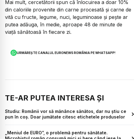
Mai mult, cercetătorii spun că înlocuirea a doar 10%
din caloriile provenite din carne procesată și carne de
vită cu fructe, legume, nuci, leguminoase și pește ar
putea adăuga, în medie, aproape 48 de minute de
viață sănătoasă în fiecare zi.
URMĂREȘTE CANALUL EURONEWS ROMÂNIA PE WHATSAPP!
TE-AR PUTEA INTERESA ȘI
Studiu: Românii vor să mănânce sănătos, dar nu știu ce
pun în coș. Doar jumătate citesc etichetele produselor
„Meniul de EURO”, o problemă pentru sănătate.
Microbistul român consumă mici și bere când iese la