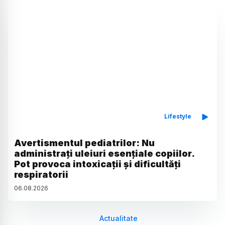
Lifestyle
Avertismentul pediatrilor: Nu
administrați uleiuri esențiale copiilor.
Pot provoca intoxicații și dificultăți
respiratorii
06
.
08
.
2026
Actualitate