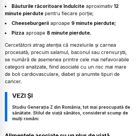
Băuturile răcoritoare îndulcite
aproximativ
12
minute pierdute
pentru fiecare porție;
Cheeseburgerii
aproape
9 minute pierdute;
Pizza
aproape
8 minute pierdute.
Cercetătorii atrag atenția că mezelurile și carnea
procesată, precum salamul, baconul sau crenvurștii,
se numără de asemenea printre cele mai nefavorabile
categorii analizate, fiind asociate cu un risc mai mare
de boli cardiovasculare, diabet și anumite tipuri de
cancer.
Studiu Generația Z din România, tot mai preocupată de
sănătate. Stilul de viață sănătos, considerat scump de
mulți români
Alimentele asociate cu un plus de viață