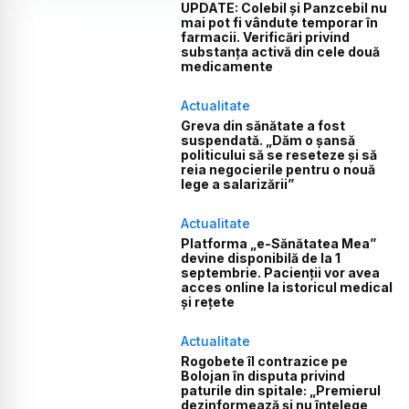
UPDATE: Colebil și Panzcebil nu
mai pot fi vândute temporar în
farmacii. Verificări privind
substanța activă din cele două
medicamente
Actualitate
Greva din sănătate a fost
suspendată. „Dăm o șansă
politicului să se reseteze și să
reia negocierile pentru o nouă
lege a salarizării”
Actualitate
Platforma „e-Sănătatea Mea”
devine disponibilă de la 1
septembrie. Pacienții vor avea
acces online la istoricul medical
și rețete
Actualitate
Rogobete îl contrazice pe
Bolojan în disputa privind
paturile din spitale: „Premierul
dezinformează și nu înțelege