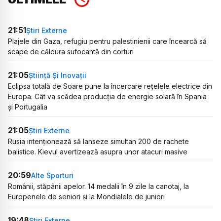
21:51
Știri Externe
Plajele din Gaza, refugiu pentru palestinienii care încearcă să
scape de căldura sufocantă din corturi
21:05
Știință Și Inovații
Eclipsa totală de Soare pune la încercare rețelele electrice din
Europa. Cât va scădea producția de energie solară în Spania
și Portugalia
21:05
Știri Externe
Rusia intenționează să lanseze simultan 200 de rachete
balistice. Kievul avertizează asupra unor atacuri masive
20:59
Alte Sporturi
Românii, stăpânii apelor. 14 medalii în 9 zile la canotaj, la
Europenele de seniori și la Mondialele de juniori
19:48
Știri Externe