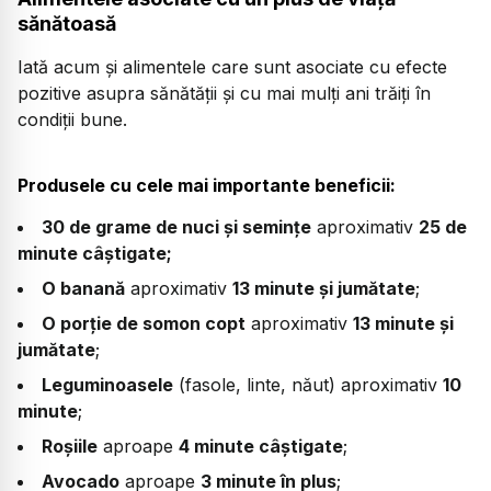
sănătoasă
Iată acum și alimentele care sunt asociate cu efecte
pozitive asupra sănătății și cu mai mulți ani trăiți în
condiții bune.
Produsele cu cele mai importante beneficii:
30 de grame de nuci și semințe
aproximativ
25 de
minute câștigate;
O banană
aproximativ
13 minute și jumătate
;
O porție de somon copt
aproximativ
13 minute și
jumătate
;
Leguminoasele
(fasole, linte, năut) aproximativ
10
minute
;
Roșiile
aproape
4 minute câștigate
;
Avocado
aproape
3 minute în plus
;