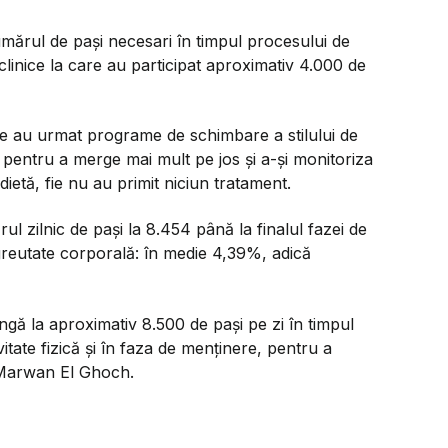
umărul de pași necesari în timpul procesului de
 clinice la care au participat aproximativ 4.000 de
re au urmat programe de schimbare a stilului de
 pentru a merge mai mult pe jos și a-și monitoriza
 dietă, fie nu au primit niciun tratament.
ul zilnic de pași la 8.454 până la finalul fazei de
e greutate corporală: în medie 4,39%, adică
jungă la aproximativ 8.500 de pași pe zi în timpul
vitate fizică și în faza de menținere, pentru a
 Marwan El Ghoch.