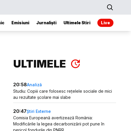
ic
Emisiuni
Jurnaliști
Ultimele Stiri
Live
ULTIMELE
20:58
Analiză
Studiu: Copiii care folosesc rețelele sociale de mici
au rezultate școlare mai slabe
20:47
Știri Externe
Comisia Europeană avertizează România:
Modificările la legea decarbonizării pot pune în
pericol fondurile din PNRR