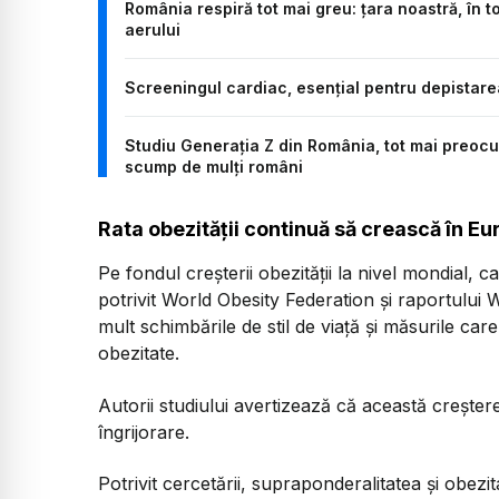
România respiră tot mai greu: țara noastră, în
aerului
Screeningul cardiac, esențial pentru depistare
Studiu Generația Z din România, tot mai preocup
scump de mulți români
Rata obezității continuă să crească în Eur
Pe fondul creșterii obezității la nivel mondial,
potrivit World Obesity Federation și raportului W
mult schimbările de stil de viață și măsurile ca
obezitate.
Autorii studiului avertizează că această creșter
îngrijorare.
Potrivit cercetării, supraponderalitatea și obez