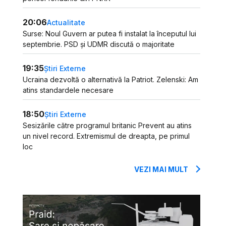
20:06
Actualitate
Surse: Noul Guvern ar putea fi instalat la începutul lui
septembrie. PSD și UDMR discută o majoritate
19:35
Știri Externe
Ucraina dezvoltă o alternativă la Patriot. Zelenski: Am
atins standardele necesare
18:50
Știri Externe
Sesizările către programul britanic Prevent au atins
un nivel record. Extremismul de dreapta, pe primul
loc
VEZI MAI MULT