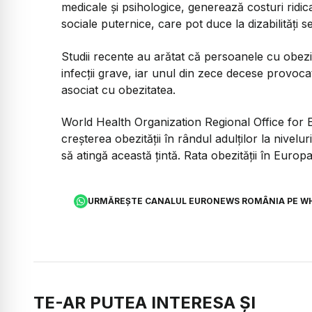
medicale și psihologice, generează costuri ridic
sociale puternice, care pot duce la dizabilități s
Studii recente au arătat că persoanele cu obez
infecții grave, iar unul din zece decese provocat
asociat cu obezitatea.
World Health Organization Regional Office for
creșterea obezității în rândul adulților la nivelu
să atingă această țintă. Rata obezității în Eur
URMĂREȘTE CANALUL EURONEWS ROMÂNIA PE W
TE-AR PUTEA INTERESA ȘI