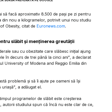
CA SURSĂ PREFERATĂ PE GOOGLE
ui să facă aproximativ 8.500 de pași pe zi pentru
 din nou a kilogramelor, potrivit unui nou studiu
of Obesity, citat de
Euronews.com
.
ntru slăbit și menținerea greutății
ale sau cu obezitate care slăbesc inițial ajung
e în decurs de trei până la cinci ani”
, a declarat
ul University of Modena and Reggio Emilia din
astă problemă și să îi ajute pe oameni să își
 uriașă”
, a adăugat el.
timpul programelor de slăbit este creșterea
, autorii studiului spun că încă nu este clar de ce,