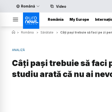
Română
Video
România
My Europe
Internați
>
România
>
Sănătate
>
Câți pași trebuie să faci pe zi pe
ANALIZĂ
Câți pași trebuie să faci 
studiu arată că nu ai ne