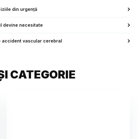
ciziile din urgență
xul devine necesitate
e accident vascular cerebral
ȘI CATEGORIE