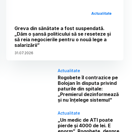
Actualitate
Greva din sănătate a fost suspendată.
„Dăm o șansă politicului să se reseteze și
să reia negocierile pentru o nouă lege a
salarizării”
31
.
07
.
2026
Actualitate
Rogobete îl contrazice pe
Bolojan în disputa privind
paturile din spitale:
„Premierul dezinformează
și nu înțelege sistemul”
Actualitate
„Un medic de ATI poate
pierde și 4000 de lei. E
enorm”. Rogobete, despre