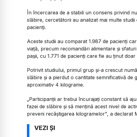
În încercarea de a stabili un consens privind n
slăbire, cercetătorii au analizat mai multe studii
pacienți.
Aceste studii au comparat 1.987 de pacienți ca
viață, precum recomandări alimentare și sfaturi
pașii, cu 1.771 de pacienți care fie au ținut doar
Potrivit studiului, primul grup și-a crescut număr
slăbire și a pierdut o cantitate semnificativă d
aproximativ 4 kilograme.
„Participanții ar trebui încurajați constant să a
fazei de slăbire și să mențină acest nivel de acti
preveni recâștigarea kilogramelor”
, a declarat