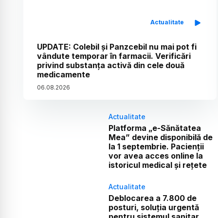
Actualitate
UPDATE: Colebil și Panzcebil nu mai pot fi
vândute temporar în farmacii. Verificări
privind substanța activă din cele două
medicamente
06
.
08
.
2026
Actualitate
Platforma „e-Sănătatea
Mea” devine disponibilă de
la 1 septembrie. Pacienții
vor avea acces online la
istoricul medical și rețete
Actualitate
Deblocarea a 7.800 de
posturi, soluția urgentă
pentru sistemul sanitar.