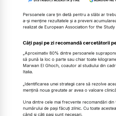
DISTRIBUIȚI ACEASTĂ ȘTIRE
ADAUGĂ-NE 
Persoanele care țin dietă pentru a slăbi ar treb
a-și menține rezultatele și a preveni acumularea
realizat de European Association for the Study 
Câți pași pe zi recomandă cercetătorii pe
„Aproximativ 80% dintre persoanele supraponder
să pună la loc o parte sau chiar toate kilogramel
Marwan El Ghoch, coautor al studiului din cadr
Italia.
„Identificarea unei strategii care să rezolve ace
mențină noua greutate ar avea o valoare clinică
Una dintre cele mai frecvente recomandări din 
numărului de pași făcuți zilnic. Cu toate acestea
când și câți pași sunt necesari.