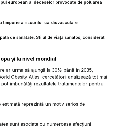
 topul european al deceselor provocate de poluarea
a timpurie a riscurilor cardiovasculare
ată de sănătate. Stilul de viață sănătos, considerat
opa și la nivel mondial
 care ar urma să ajungă la 30% până în 2035,
orld Obesity Atlas, cercetătorii analizează tot mai
re pot îmbunătăți rezultatele tratamentelor pentru
e estimată reprezintă un motiv serios de
itatea sunt asociate cu numeroase afecțiuni