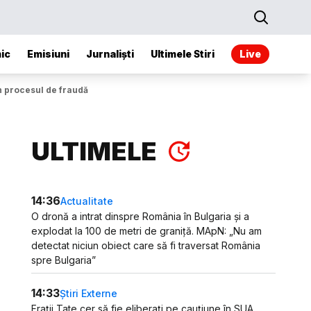
ic
Emisiuni
Jurnaliști
Ultimele Stiri
Live
în procesul de fraudă
ULTIMELE
14:36
Actualitate
O dronă a intrat dinspre România în Bulgaria și a
explodat la 100 de metri de graniță. MApN: „Nu am
detectat niciun obiect care să fi traversat România
spre Bulgaria”
14:33
Știri Externe
Frații Tate cer să fie eliberați pe cauțiune în SUA.