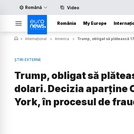
Română
Video
România
My Europe
Internați
>
Internațional
>
America
>
Trump, obligat să plătească 17
ȘTIRI EXTERNE
Trump, obligat să plătea
dolari. Decizia aparține 
York, în procesul de fra