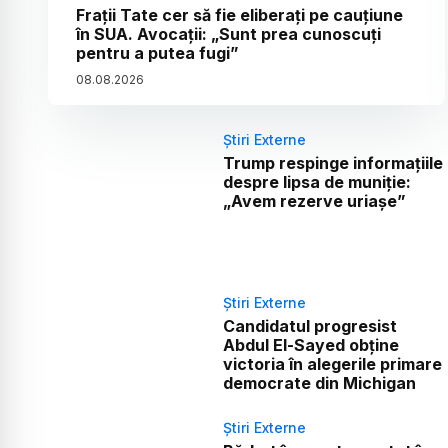
Frații Tate cer să fie eliberați pe cauțiune
în SUA. Avocații: „Sunt prea cunoscuți
pentru a putea fugi”
08
.
08
.
2026
Știri Externe
Trump respinge informațiile
despre lipsa de muniție:
„Avem rezerve uriașe”
Știri Externe
Candidatul progresist
Abdul El-Sayed obține
victoria în alegerile primare
democrate din Michigan
Știri Externe