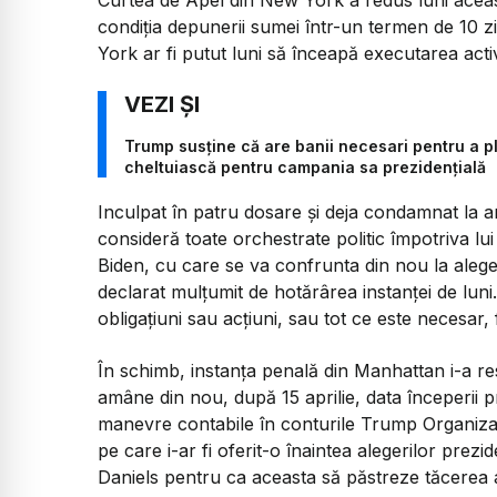
condiţia depunerii sumei într-un termen de 10 zile
York ar fi putut luni să înceapă executarea acti
Trump susține că are banii necesari pentru a pl
cheltuiască pentru campania sa prezidențială
Inculpat în patru dosare şi deja condamnat la a
consideră toate orchestrate politic împotriva lu
Biden, cu care se va confrunta din nou la alege
declarat mulţumit de hotărârea instanţei de luni
obligaţiuni sau acţiuni, sau tot ce este necesar, 
În schimb, instanţa penală din Manhattan i-a r
amâne din nou, după 15 aprilie, data începerii p
manevre contabile în conturile Trump Organiza
pe care i-ar fi oferit-o înaintea alegerilor prez
Daniels pentru ca aceasta să păstreze tăcerea as