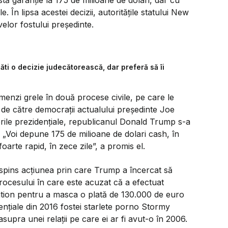
. În lipsa acestei decizii, autorităţile statului New
velor fostului preşedinte.
ăti o decizie judecătorească, dar preferă să îi
menzi grele în două procese civile, pe care le
i de către democraţii actualului preşedinte Joe
rile prezidenţiale, republicanul Donald Trump s-a
.
„Voi depune 175 de milioane de dolari cash, în
foarte rapid, în zece zile”,
a promis el.
espins acţiunea prin care Trump a încercat să
rocesului în care este acuzat că a efectuat
tion pentru a masca o plată de 130.000 de euro
idenţiale din 2016 fostei starlete porno Stormy
upra unei relaţii pe care ei ar fi avut-o în 2006.