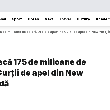
onal
Sport
Green
Next
Travel
Cultură
Academ
5 de milioane de dolari. Decizia aparține Curții de apel din New York, 
scă 175 de milioane de
Curții de apel din New
udă