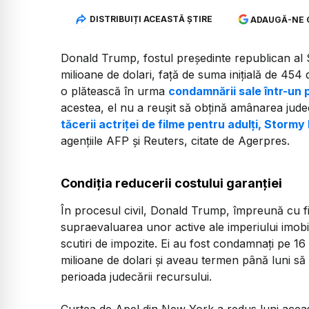
DISTRIBUIȚI ACEASTĂ ȘTIRE
ADAUGĂ-NE 
Donald Trump, fostul președinte republican al 
milioane de dolari, față de suma inițială de 454 
o plătească în urma
condamnării sale într-un 
acestea, el nu a reușit să obțină amânarea jude
tăcerii actriței de filme pentru adulți, Stormy
agenţiile AFP şi Reuters, citate de Agerpres.
Condiția reducerii costului garanției
În procesul civil, Donald Trump, împreună cu fiii
supraevaluarea unor active ale imperiului imobi
scutiri de impozite. Ei au fost condamnaţi pe 
milioane de dolari şi aveau termen până luni s
perioada judecării recursului.
Curtea de Apel din New York a redus luni aceast