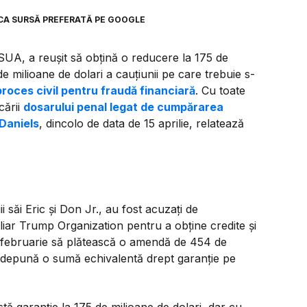
CA SURSĂ PREFERATĂ PE GOOGLE
SUA, a reușit să obțină o reducere la 175 de
de milioane de dolari a cauţiunii pe care trebuie s-
proces civil pentru fraudă financiară
. Cu toate
cării
dosarului penal legat de cumpărarea
 Daniels
, dincolo de data de 15 aprilie, relatează
 săi Eric şi Don Jr., au fost acuzaţi de
liar Trump Organization pentru a obţine credite şi
16 februarie să plătească o amendă de 454 de
ă depună o sumă echivalentă drept garanţie pe
ă garanţie la 175 de milioane de dolari, dar cu