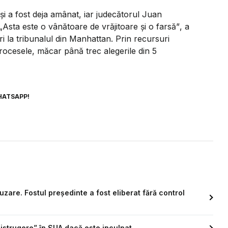
i şi a fost deja amânat, iar judecătorul Juan
„Asta este o vânătoare de vrăjitoare şi o farsă”
, a
ri la tribunalul din Manhattan. Prin recursuri
rocesele, măcar până trec alegerile din 5
HATSAPP!
are. Fostul președinte a fost eliberat fără control
istrugere” în SUA dacă este inculpat