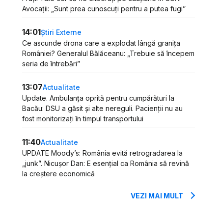
Avocații: „Sunt prea cunoscuți pentru a putea fugi”
14:01
Știri Externe
Ce ascunde drona care a explodat lângă granița
României? Generalul Bălăceanu: „Trebuie să începem
seria de întrebări”
13:07
Actualitate
Update. Ambulanța oprită pentru cumpărături la
Bacău: DSU a găsit și alte nereguli. Pacienții nu au
fost monitorizați în timpul transportului
11:40
Actualitate
UPDATE Moody’s: România evită retrogradarea la
„junk”. Nicușor Dan: E esențial ca România să revină
la creștere economică
VEZI MAI MULT