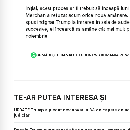
Iniţial, acest proces ar fi trebuit să înceapă lun
Merchan a refuzat acum orice nouă amânare.
spus indignat Trump la intrarea în sala de audie
succesive, el încearcă să amâne cât mai mult p
noiembrie.
URMĂREȘTE CANALUL EURONEWS ROMÂNIA PE W
TE-AR PUTEA INTERESA ȘI
UPDATE Trump a pledat nevinovat la 34 de capete de acuz
judiciar
Donald Trump avertizează că ar putea urma „moarte şi d