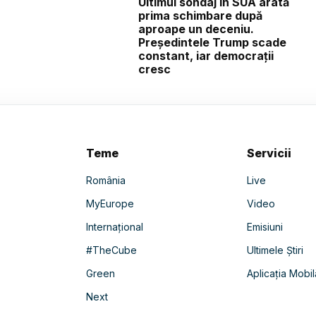
Ultimul sondaj în SUA arată
prima schimbare după
aproape un deceniu.
Președintele Trump scade
constant, iar democrații
cresc
Teme
Servicii
România
Live
MyEurope
Video
Internațional
Emisiuni
#TheCube
Ultimele Știri
Green
Aplicația Mobil
Next