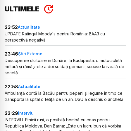
ULTIMELE
23:52
Actualitate
UPDATE Ratingul Moody's pentru România: BAA3 cu
perspectivă negativă
23:46
Știri Externe
Descoperire uluitoare în Dunăre, la Budapesta: o motocicletă
militară și rămășițele a doi soldați germani, scoase la iveală de
secetă
22:58
Actualitate
Ambulanță oprită la Bacău pentru pepeni și legume în timp ce
transporta la spital o fetiță de un an. DSU a deschis o anchetă
22:29
Interviu
INTERVIU. Etnicii ruși, o posibilă bombă cu ceas pentru
Republica Moldova. Dan Barna: „Este un lucru bun că vorbim