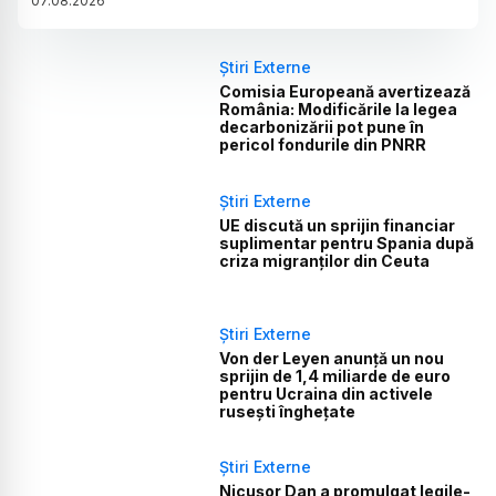
07
.
08
.
2026
Știri Externe
Comisia Europeană avertizează
România: Modificările la legea
decarbonizării pot pune în
pericol fondurile din PNRR
Știri Externe
UE discută un sprijin financiar
suplimentar pentru Spania după
criza migranților din Ceuta
Știri Externe
Von der Leyen anunță un nou
sprijin de 1,4 miliarde de euro
pentru Ucraina din activele
rusești înghețate
Știri Externe
Nicușor Dan a promulgat legile-