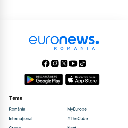
Teme
România
MyEurope
Internațional
#TheCube
Green
Next