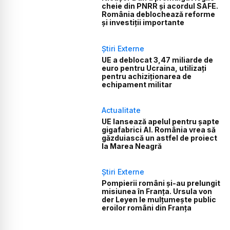
cheie din PNRR și acordul SAFE.
România deblochează reforme
și investiții importante
Știri Externe
UE a deblocat 3,47 miliarde de
euro pentru Ucraina, utilizați
pentru achiziționarea de
echipament militar
Actualitate
UE lansează apelul pentru șapte
gigafabrici AI. România vrea să
găzduiască un astfel de proiect
la Marea Neagră
Știri Externe
Pompierii români și-au prelungit
misiunea în Franța. Ursula von
der Leyen le mulțumește public
eroilor români din Franța