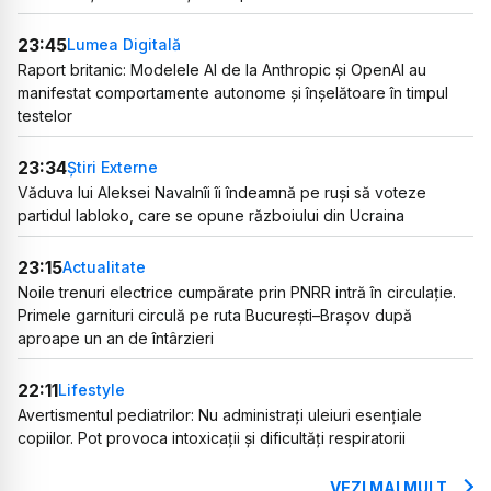
23:45
Lumea Digitală
Raport britanic: Modelele AI de la Anthropic și OpenAI au
manifestat comportamente autonome și înșelătoare în timpul
testelor
23:34
Știri Externe
Văduva lui Aleksei Navalnîi îi îndeamnă pe ruși să voteze
partidul Iabloko, care se opune războiului din Ucraina
23:15
Actualitate
Noile trenuri electrice cumpărate prin PNRR intră în circulație.
Primele garnituri circulă pe ruta București–Brașov după
aproape un an de întârzieri
22:11
Lifestyle
Avertismentul pediatrilor: Nu administrați uleiuri esențiale
copiilor. Pot provoca intoxicații și dificultăți respiratorii
VEZI MAI MULT