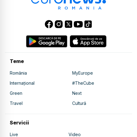
Teme
România
MyEurope
Internațional
#TheCube
Green
Next
Travel
Cultură
Servicii
Live
Video