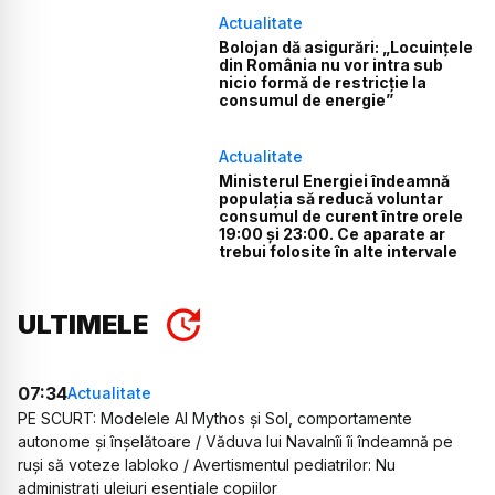
Actualitate
Bolojan dă asigurări: „Locuințele
din România nu vor intra sub
nicio formă de restricție la
consumul de energie”
Actualitate
Ministerul Energiei îndeamnă
populația să reducă voluntar
consumul de curent între orele
19:00 și 23:00. Ce aparate ar
trebui folosite în alte intervale
ULTIMELE
07:34
Actualitate
PE SCURT: Modelele AI Mythos și Sol, comportamente
autonome și înșelătoare / Văduva lui Navalnîi îi îndeamnă pe
ruși să voteze Iabloko / Avertismentul pediatrilor: Nu
administrați uleiuri esențiale copiilor