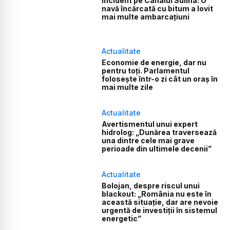
Incident pe Canalul Sulina: O
navă încărcată cu bitum a lovit
mai multe ambarcațiuni
Actualitate
Economie de energie, dar nu
pentru toți. Parlamentul
folosește într-o zi cât un oraș în
mai multe zile
Actualitate
Avertismentul unui expert
hidrolog: „Dunărea traversează
una dintre cele mai grave
perioade din ultimele decenii”
Actualitate
Bolojan, despre riscul unui
blackout: „România nu este în
această situație, dar are nevoie
urgentă de investiții în sistemul
energetic”