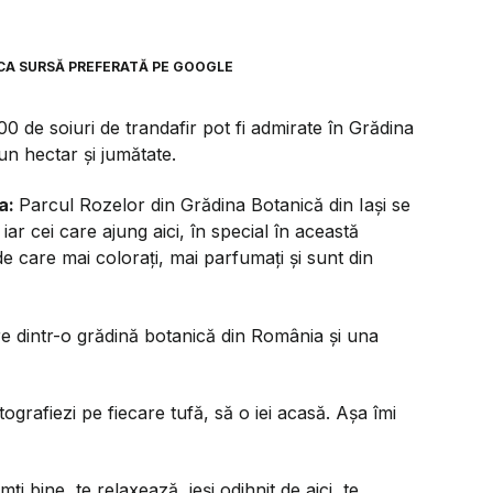
CA SURSĂ PREFERATĂ PE GOOGLE
0 de soiuri de trandafir pot fi admirate în Grădina
un hectar și jumătate.
a:
Parcul Rozelor din Grădina Botanică din Iași se
iar cei care ajung aici, în special în această
e care mai colorați, mai parfumați și sunt din
are dintr-o grădină botanică din România și una
otografiezi pe fiecare tufă, să o iei acasă. Așa îmi
ți bine, te relaxează, ieși odihnit de aici, te