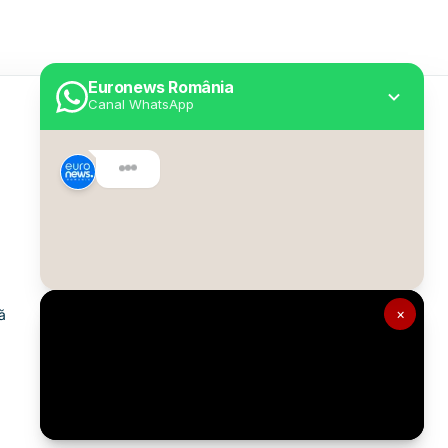
Euronews România
Canal WhatsApp
Utile
Despre Euronews
Declarație accesibilitate
Politica Cookie
Politica de confidențialitate
×
ă
Formular de contact
Transparență în utilizarea AI
Gestionați preferințele