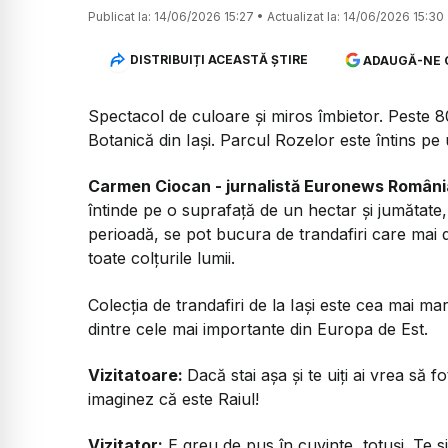
Publicat la:
14/06/2026 15:27
•
Actualizat la:
14/06/2026 15:30
DISTRIBUIȚI ACEASTĂ ȘTIRE
ADAUGĂ-NE 
Spectacol de culoare și miros îmbietor. Peste 80
Botanică din Iași. Parcul Rozelor este întins pe 
Carmen Ciocan - jurnalistă Euronews Români
întinde pe o suprafață de un hectar și jumătate, 
perioadă, se pot bucura de trandafiri care mai d
toate colțurile lumii.
Colecția de trandafiri de la Iași este cea mai m
dintre cele mai importante din Europa de Est.
Vizitatoare:
Dacă stai așa și te uiți ai vrea să f
imaginez că este Raiul!
Vizitator:
E greu de pus în cuvinte, totuși. Te sim