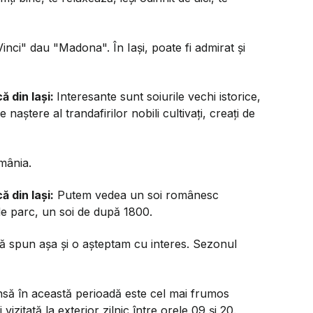
ci" dau "Madona". În Iași, poate fi admirat și
ă din Iași:
Interesante sunt soiurile vechi istorice,
aștere al trandafirilor nobili cultivați, creați de
omânia.
ă din Iași:
Putem vedea un soi românesc
e parc, un soi de după 1800.
 să spun așa și o așteptam cu interes. Sezonul
i, însă în această perioadă este cel mai frumos
izitată la exterior zilnic între orele 09 și 20.