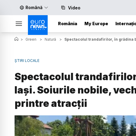
Română
Video
România
My Europe
Internați
>
Green
>
Natură
>
Spectacolul trandafirilor, în grădina b
ȘTIRI LOCALE
Spectacolul trandafirilor
Iași. Soiurile nobile, vec
printre atracții