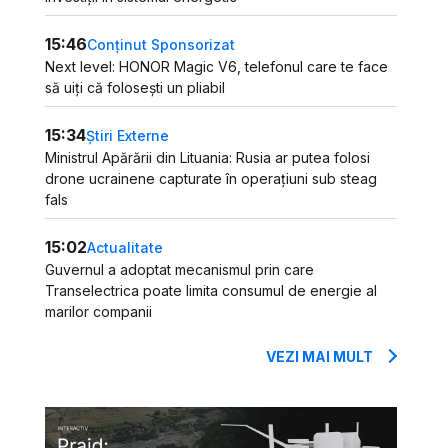
15:46
Conținut Sponsorizat
Next level: HONOR Magic V6, telefonul care te face
să uiți că folosești un pliabil
15:34
Știri Externe
Ministrul Apărării din Lituania: Rusia ar putea folosi
drone ucrainene capturate în operațiuni sub steag
fals
15:02
Actualitate
Guvernul a adoptat mecanismul prin care
Transelectrica poate limita consumul de energie al
marilor companii
VEZI MAI MULT