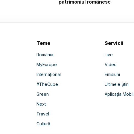
patrimoniul românesc
Teme
Servicii
România
Live
MyEurope
Video
Internațional
Emisiuni
#TheCube
Ultimele Știri
Green
Aplicația Mobil
Next
Travel
Cultură