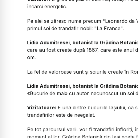
încarci energetic.
Pe alei se zăresc nume precum "Leonardo da Vin
primul soi de trandafir nobil: "La France".
Lidia Adumitresei, botanist la Grădina Botanic
care au fost create după 1867, care este anul de n
om.
La fel de valoroase sunt și soiurile create în R
Lidia Adumitresei, botanist la Grădina Botanic
«Bucurie de mai» cu autor necunoscut un soi d
Vizitatoare:
E una dintre bucuriile Iașiului, ca
trandafirilor este de neegalat.
Pe tot parcursul verii, vor fi trandafiri înfloriț
moment al lor. Grădina Botanică din Iași poate fi v