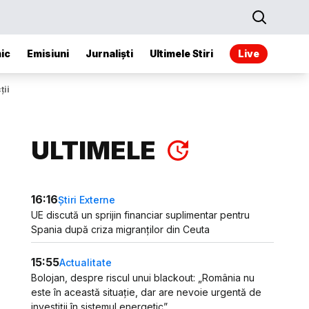
ic
Emisiuni
Jurnaliști
Ultimele Stiri
Live
ții
ULTIMELE
16:16
Știri Externe
UE discută un sprijin financiar suplimentar pentru
Spania după criza migranților din Ceuta
15:55
Actualitate
Bolojan, despre riscul unui blackout: „România nu
este în această situație, dar are nevoie urgentă de
investiții în sistemul energetic”