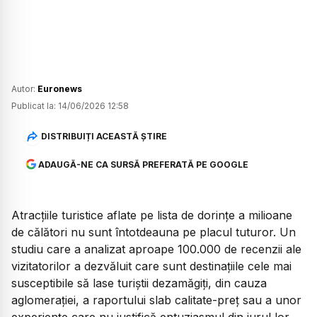
Autor:
Euronews
Publicat la:
14/06/2026 12:58
DISTRIBUIȚI ACEASTĂ ȘTIRE
ADAUGĂ-NE CA SURSĂ PREFERATĂ PE GOOGLE
Atracțiile turistice aflate pe lista de dorințe a milioane
de călători nu sunt întotdeauna pe placul tuturor. Un
studiu care a analizat aproape 100.000 de recenzii ale
vizitatorilor a dezvăluit care sunt destinațiile cele mai
susceptibile să lase turiștii dezamăgiți, din cauza
aglomerației, a raportului slab calitate-preț sau a unor
experiențe care nu justifică entuziasmul din jurul lor,