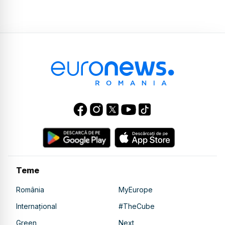
Teme
România
MyEurope
Internațional
#TheCube
Green
Next