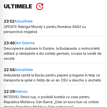
ULTIMELE
23:52
Actualitate
UPDATE Ratingul Moody's pentru România: BAA3 cu
perspectivă negativă
23:46
Știri Externe
Descoperire uluitoare în Dunăre, la Budapesta: o motocicletă
militară și rămășițele a doi soldați germani, scoase la iveală de
secetă
22:58
Actualitate
Ambulanță oprită la Bacău pentru pepeni și legume în timp ce
transporta la spital o fetiță de un an. DSU a deschis o anchetă
22:29
Interviu
INTERVIU. Etnicii ruși, o posibilă bombă cu ceas pentru
Republica Moldova. Dan Barna: „Este un lucru bun că vorbim
despre Republica Moldova. Este primul pas”