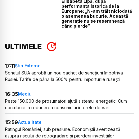
Elisabeta Lipă, după
performanța istorică de la
Europene: „N-am trăit niciodată
o asemenea bucurie. Această
generație nu se resemnează
când pierde”
ULTIMELE
17:11
Știri Externe
Senatul SUA aprobă un nou pachet de sancțiuni împotriva
Rusiei. Tarife de până la 500% pentru importurile rusești
16:35
Mediu
Peste 150.000 de prosumatori ajută sistemul energetic. Cum
contribuie la reducerea consumului în orele de vârf
15:59
Actualitate
Ratingul României, sub presiune. Economiștii avertizează
asupra riscului de retrogradare și pierderii investițiilor