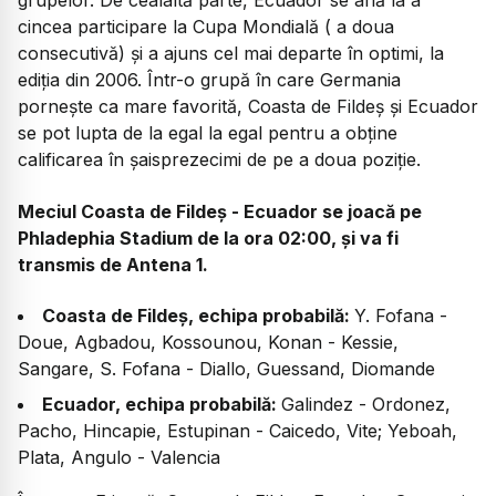
grupelor. De cealaltă parte, Ecuador se află la a
cincea participare la Cupa Mondială ( a doua
consecutivă) și a ajuns cel mai departe în optimi, la
ediția din 2006. Într-o grupă în care Germania
pornește ca mare favorită, Coasta de Fildeș și Ecuador
se pot lupta de la egal la egal pentru a obține
calificarea în șaisprezecimi de pe a doua poziție.
Meciul Coasta de Fildeș - Ecuador se joacă pe
Phladephia Stadium de la ora 02:00, și va fi
transmis de Antena 1.
Coasta de Fildeș, echipa probabilă:
Y. Fofana -
Doue, Agbadou, Kossounou, Konan - Kessie,
Sangare, S. Fofana - Diallo, Guessand, Diomande
Ecuador, echipa probabilă:
Galindez - Ordonez,
Pacho, Hincapie, Estupinan - Caicedo, Vite; Yeboah,
Plata, Angulo - Valencia