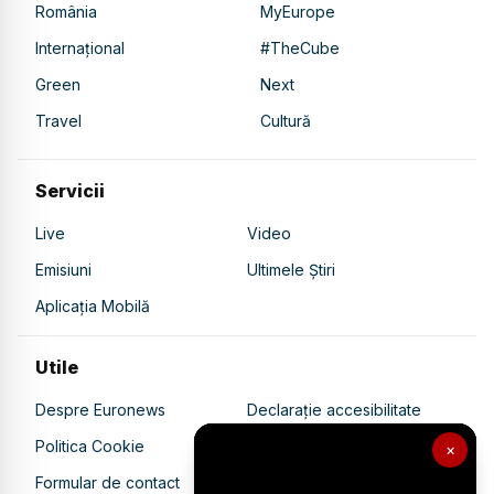
România
MyEurope
Internațional
#TheCube
Green
Next
Travel
Cultură
Servicii
Live
Video
Emisiuni
Ultimele Știri
Aplicația Mobilă
Utile
Despre Euronews
Declarație accesibilitate
Politica Cookie
Politica de confidențialitate
×
Formular de contact
Transparență în utilizarea AI