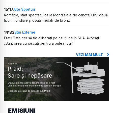
15:17
Alte Sporturi
România, start spectaculos la Mondialele de canotaj U19: două
titluri mondiale și două medalii de bronz
14:33
Știri Externe
Frații Tate cer să fie eliberați pe cauțiune în SUA. Avocații:
„Sunt prea cunoscuți pentru a putea fugi”
VEZI MAI MULT
EMISIUNI