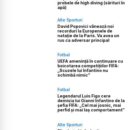
probele de high diving (sărituri în
apă)
Alte Sporturi
David Popovici vânează noi
recorduri la Europenele de
natație de la Paris. Va avea un
rus ca adversar principal
Fotbal
UEFA amenință în continuare cu
boicotarea competițiilor FIFA:
„Scuzele lui Infantino nu
schimbă nimic”
Fotbal
Legendarul Luis Figo cere
demisia lui Gianni Infantino de la
șefia FIFA: „Cel mai josnic, mai
perfid și mai laș comportament”
Alte Sporturi