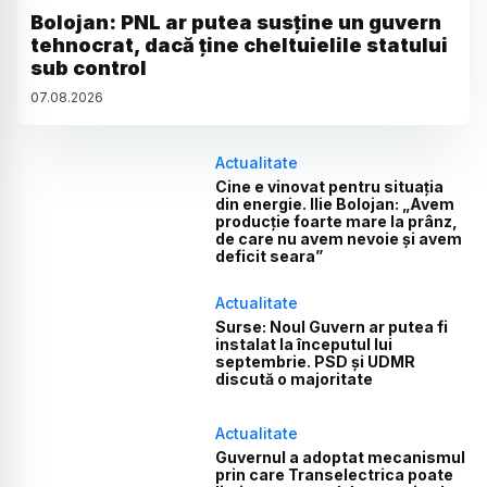
Bolojan: PNL ar putea susține un guvern
tehnocrat, dacă ține cheltuielile statului
sub control
07
.
08
.
2026
Actualitate
Cine e vinovat pentru situația
din energie. Ilie Bolojan: „Avem
producție foarte mare la prânz,
de care nu avem nevoie și avem
deficit seara”
Actualitate
Surse: Noul Guvern ar putea fi
instalat la începutul lui
septembrie. PSD și UDMR
discută o majoritate
Actualitate
Guvernul a adoptat mecanismul
prin care Transelectrica poate