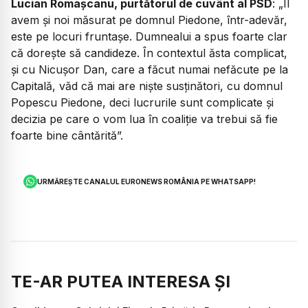
Lucian Romașcanu, purtătorul de cuvânt al PSD
: „Îl
avem și noi măsurat pe domnul Piedone, într-adevăr,
este pe locuri fruntașe. Dumnealui a spus foarte clar
că dorește să candideze. În contextul ăsta complicat,
și cu Nicușor Dan, care a făcut numai nefăcute pe la
Capitală, văd că mai are niște susținători, cu domnul
Popescu Piedone, deci lucrurile sunt complicate și
decizia pe care o vom lua în coaliție va trebui să fie
foarte bine cântărită”.
URMĂREȘTE CANALUL EURONEWS ROMÂNIA PE WHATSAPP!
TE-AR PUTEA INTERESA ȘI