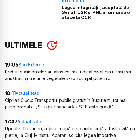
Actualitate
Legea integrității, adoptată de
Senat. USR și PNL ar urma să o
atace la CCR
ULTIMELE
19:05
Știri Externe
Prețurile alimentelor au atins cel mai ridicat nivel din ultimii trei
ani. Grâul și uleiurile vegetale s-au scumpit puternic
18:11
Actualitate
Ciprian Ciucu: Transportul public gratuit în București, tot mai
puțin probabil. „Situația financiară a STB este gravă”
17:47
Actualitate
Update: Trei tineri, reținuți după ce o ambulanță a fost lovită cu
pietre, la Cluj. Ministrul Apărării solicită legea împotriva