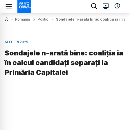
>
România
>
Politic
>
Sondajele n-arată bine: coaliția ia în ca
ALEGERI 2025
Sondajele n-arată bine: coaliția ia
în calcul candidați separați la
Primăria Capitalei