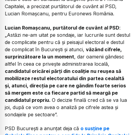
Capitalei, a precizat purtătorul de cuvânt al PSD,
Lucian Romașcanu, pentru Euronews România.
Lucian Romașcanu, purtătorul de cuvânt al PSD
:
„Astăzi ne-am uitat pe sondaje, iar lucrurile sunt destul
de complicate pentru că și peisajul electoral e destul
de complicat în București și atunci,
văzând cifrele,
surprinzătoare la un moment
, dar oamenii gândesc
altfel în ceea ce privește administrarea locală,
candidatul oricărei părți din coaliție nu reușea să
mobilizeze restul electoratului din partea cealaltă
și, atunci, direcția pe care ne gândim foarte serios
să mergem este ca fiecare partid să meargă pe
candidatul propriu.
O decizie finală cred că se va lua
joi, după ce vom avea o analiză pe cifrele astea și
sondajele pe sectoare”.
PSD București a anunțat deja că
o susține pe