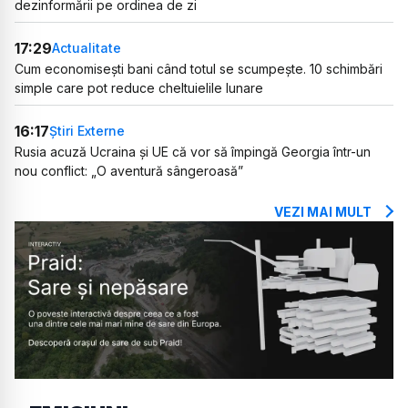
dezinformării pe ordinea de zi
17:29
Actualitate
Cum economisești bani când totul se scumpește. 10 schimbări
simple care pot reduce cheltuielile lunare
16:17
Știri Externe
Rusia acuză Ucraina și UE că vor să împingă Georgia într-un
nou conflict: „O aventură sângeroasă”
VEZI MAI MULT