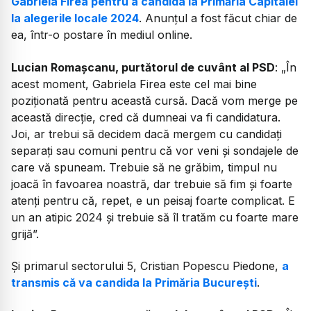
Gabriela Firea pentru a candida la Primăria Capitalei
la alegerile locale 2024
. Anunțul a fost făcut chiar de
ea, într-o postare în mediul online.
Lucian Romașcanu, purtătorul de cuvânt al PSD
: „În
acest moment, Gabriela Firea este cel mai bine
poziționată pentru această cursă. Dacă vom merge pe
această direcție, cred că dumneai va fi candidatura.
Joi, ar trebui să decidem dacă mergem cu candidați
separați sau comuni pentru că vor veni și sondajele de
care vă spuneam. Trebuie să ne grăbim, timpul nu
joacă în favoarea noastră, dar trebuie să fim și foarte
atenți pentru că, repet, e un peisaj foarte complicat. E
un an atipic 2024 și trebuie să îl tratăm cu foarte mare
grijă”.
Și primarul sectorului 5, Cristian Popescu Piedone,
a
transmis că va candida la Primăria București
.