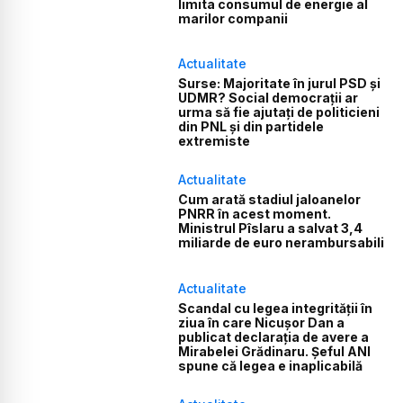
limita consumul de energie al
marilor companii
Actualitate
Surse: Majoritate în jurul PSD și
UDMR? Social democrații ar
urma să fie ajutați de politicieni
din PNL și din partidele
extremiste
Actualitate
Cum arată stadiul jaloanelor
PNRR în acest moment.
Ministrul Pîslaru a salvat 3,4
miliarde de euro nerambursabili
Actualitate
Scandal cu legea integrității în
ziua în care Nicușor Dan a
publicat declarația de avere a
Mirabelei Grădinaru. Șeful ANI
spune că legea e inaplicabilă