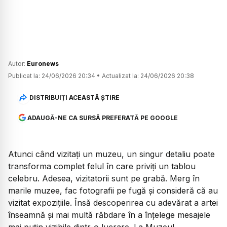
Autor:
Euronews
Publicat la:
24/06/2026 20:34
•
Actualizat la:
24/06/2026 20:38
DISTRIBUIȚI ACEASTĂ ȘTIRE
ADAUGĂ-NE CA SURSĂ PREFERATĂ PE GOOGLE
Atunci când vizitați un muzeu, un singur detaliu poate
transforma complet felul în care priviți un tablou
celebru. Adesea, vizitatorii sunt pe grabă. Merg în
marile muzee, fac fotografii pe fugă și consideră că au
vizitat expozițiile. Însă descoperirea cu adevărat a artei
înseamnă și mai multă răbdare în a înțelege mesajele
mai puțin vizibile dintr-o lucrare. La Muzeul