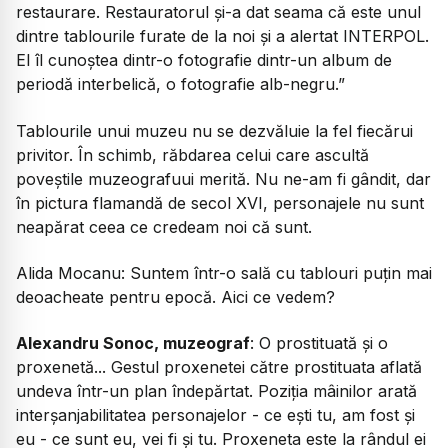
restaurare. Restauratorul și-a dat seama că este unul
dintre tablourile furate de la noi și a alertat INTERPOL.
El îl cunoștea dintr-o fotografie dintr-un album de
periodă interbelică, o fotografie alb-negru.”
Tablourile unui muzeu nu se dezvăluie la fel fiecărui
privitor. În schimb, răbdarea celui care ascultă
poveștile muzeografuui merită. Nu ne-am fi gândit, dar
în pictura flamandă de secol XVI, personajele nu sunt
neapărat ceea ce credeam noi că sunt.
Alida Mocanu: Suntem într-o sală cu tablouri puțin mai
deoacheate pentru epocă. Aici ce vedem?
Alexandru Sonoc, muzeograf
: O prostituată și o
proxenetă... Gestul proxenetei către prostituata aflată
undeva într-un plan îndepărtat. Poziția mâinilor arată
interșanjabilitatea personajelor - ce ești tu, am fost și
eu - ce sunt eu, vei fi și tu. Proxeneta este la rândul ei