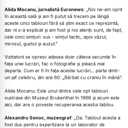
Alida Mocanu, jurnalistă Euronews
: „Noi ne-am oprit
în această sală și am fi putut să trecem pe lângă
aceste cinci tablouri fără să știm exact ce reprezintă,
dar ni s-a explicat și am fost și noi atenți: sunt, de fapt,
cele cinci simțuri: sus - simțul tactic, apoi văzul,
mirosul, gustul și auzul.”
Vizitatorii se opresc adesea doar câteva secunde în
fața unei lucrări, fac o fotografie și pleacă mai
departe. Cum ar fi în fața acestei lucrări... parte dintr-
un jaf celebru, din anii 60: „Bărbat cu craniu în mână”.
Alida Mocanu: Este unul dintre cele opt tablouri
sustrase din Muzeul Brukenthal în 1968 și acum este
aici, dar are o poveste recuperarea acestui tablou.
Alexandru Sonoc, muzeograf
: „Da. Tabloul acesta a
fost dus pentru expertizare la un laborator de