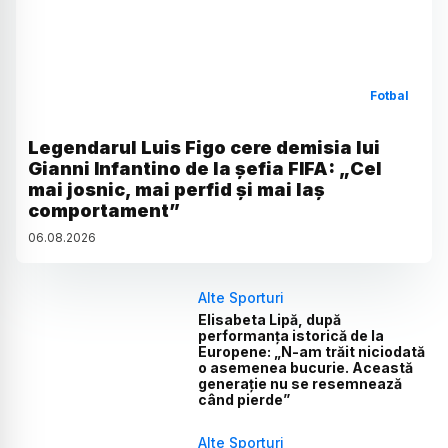
Fotbal
Legendarul Luis Figo cere demisia lui
Gianni Infantino de la șefia FIFA: „Cel
mai josnic, mai perfid și mai laș
comportament”
06
.
08
.
2026
Alte Sporturi
Elisabeta Lipă, după
performanța istorică de la
Europene: „N-am trăit niciodată
o asemenea bucurie. Această
generație nu se resemnează
când pierde”
Alte Sporturi