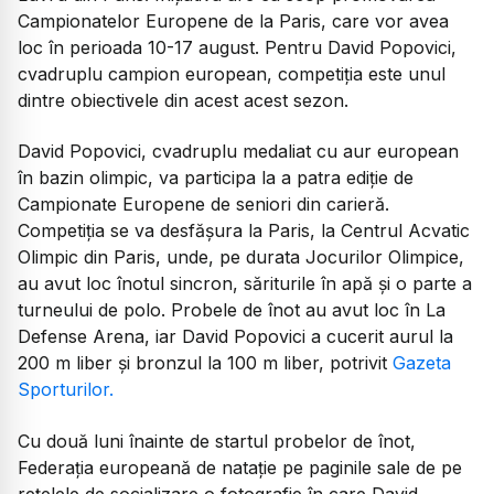
Campionatelor Europene de la Paris, care vor avea
loc în perioada 10-17 august. Pentru David Popovici,
cvadruplu campion european, competiția este unul
dintre obiectivele din acest acest sezon.
David Popovici, cvadruplu medaliat cu aur european
în bazin olimpic, va participa la a patra ediție de
Campionate Europene de seniori din carieră.
Competiția se va desfășura la Paris, la Centrul Acvatic
Olimpic din Paris, unde, pe durata Jocurilor Olimpice,
au avut loc înotul sincron, săriturile în apă și o parte a
turneului de polo. Probele de înot au avut loc în La
Defense Arena, iar David Popovici a cucerit aurul la
200 m liber și bronzul la 100 m liber, potrivit
Gazeta
Sporturilor.
Cu două luni înainte de startul probelor de înot,
Federația europeană de natație pe paginile sale de pe
rețelele de socializare o fotografie în care David