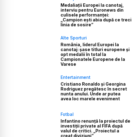
Medaliații Europei la canotaj,
interviu pentru Euronews din
culisele performanței:
„Campion ești abia după ce treci
linia de sosire”
Alte Sporturi
România, liderul Europei la
canotaj: șase titluri europene și
opt medalii în total la
Campionatele Europene de la
Varese
Entertainment
Cristiano Ronaldo și Georgina
Rodriguez pregătesc în secret
nunta anului. Unde ar putea
avea loc marele eveniment
Fotbal
Infantino renunță la proiectul de
investiții private al FIFA după
valul de critici. „Proiectul a
creat diviziuni”