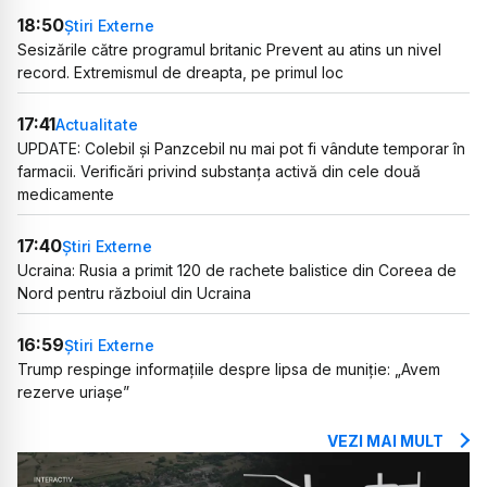
18:50
Știri Externe
Sesizările către programul britanic Prevent au atins un nivel
record. Extremismul de dreapta, pe primul loc
17:41
Actualitate
UPDATE: Colebil și Panzcebil nu mai pot fi vândute temporar în
farmacii. Verificări privind substanța activă din cele două
medicamente
17:40
Știri Externe
Ucraina: Rusia a primit 120 de rachete balistice din Coreea de
Nord pentru războiul din Ucraina
16:59
Știri Externe
Trump respinge informațiile despre lipsa de muniție: „Avem
rezerve uriașe”
VEZI MAI MULT