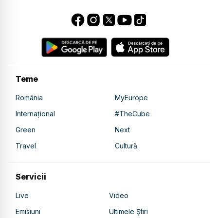
Teme
România
MyEurope
Internațional
#TheCube
Green
Next
Travel
Cultură
Servicii
Live
Video
Emisiuni
Ultimele Știri