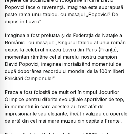
Popovici face o reverență. Imaginea este suprapusă
peste rama unui tablou, cu mesajul „Popovici? De
expus în Luvru”.
Imaginea a fost preluată și de Federația de Natație a
României, cu mesajul:
„Singurul tablou al unui român
expus la celebrul muzeu Luvru din Paris (Franța),
momentan rămâne cel al marelui nostru campion
David Popovici, imaginea imortalizând momentul de
după doborârea recordului mondial de la 100m liber!
Felicitări Campionule!
”
Fraza a fost folosită de mult ori în timpul Jocurilor
Olimpice pentru diferite evoluții ale sportivilor de top,
în momentul în care acestea au fost atât de
impresionante sau elegante, încât rivalizau cu operele
de artă din cel mai mare muzeu din capitala Franței.