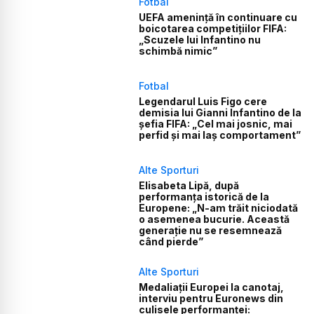
Fotbal
UEFA amenință în continuare cu
boicotarea competițiilor FIFA:
„Scuzele lui Infantino nu
schimbă nimic”
Fotbal
Legendarul Luis Figo cere
demisia lui Gianni Infantino de la
șefia FIFA: „Cel mai josnic, mai
perfid și mai laș comportament”
Alte Sporturi
Elisabeta Lipă, după
performanța istorică de la
Europene: „N-am trăit niciodată
o asemenea bucurie. Această
generație nu se resemnează
când pierde”
Alte Sporturi
Medaliații Europei la canotaj,
interviu pentru Euronews din
culisele performanței: