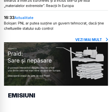
Belarus a interzis Euronews și a inclus site-ul pe lista
„materialelor extremiste”. Reacții în Europa
16:33
Actualitate
Bolojan: PNL ar putea susține un guvern tehnocrat, dacă ține
cheltuielile statului sub control
VEZI MAI MULT
EMISIUNI