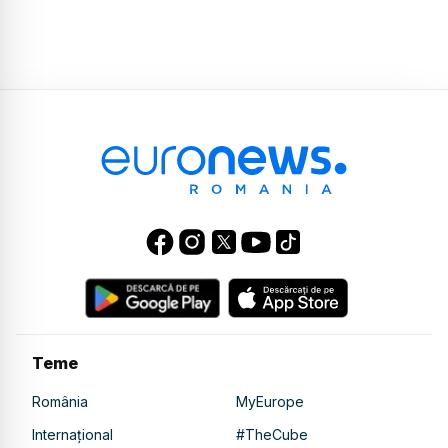
Teme
România
MyEurope
Internațional
#TheCube