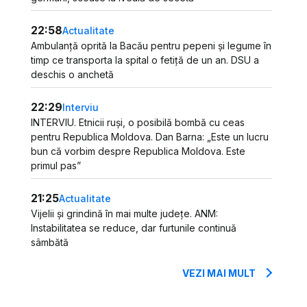
22:58
Actualitate
Ambulanță oprită la Bacău pentru pepeni și legume în
timp ce transporta la spital o fetiță de un an. DSU a
deschis o anchetă
22:29
Interviu
INTERVIU. Etnicii ruși, o posibilă bombă cu ceas
pentru Republica Moldova. Dan Barna: „Este un lucru
bun că vorbim despre Republica Moldova. Este
primul pas”
21:25
Actualitate
Vijelii și grindină în mai multe județe. ANM:
Instabilitatea se reduce, dar furtunile continuă
sâmbătă
VEZI MAI MULT