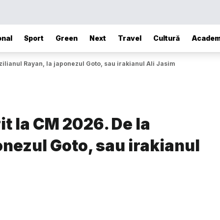
onal
Sport
Green
Next
Travel
Cultură
Academ
azilianul Rayan, la japonezul Goto, sau irakianul Ali Jasim
it la CM 2026. De la
onezul Goto, sau irakianul