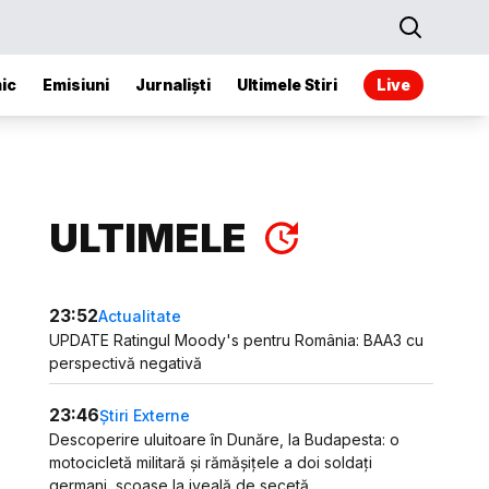
ic
Emisiuni
Jurnaliști
Ultimele Stiri
Live
ULTIMELE
23:52
Actualitate
UPDATE Ratingul Moody's pentru România: BAA3 cu
perspectivă negativă
23:46
Știri Externe
Descoperire uluitoare în Dunăre, la Budapesta: o
motocicletă militară și rămășițele a doi soldați
germani, scoase la iveală de secetă