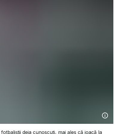
fotbaliștii deja cunoscuți, mai ales că joacă la