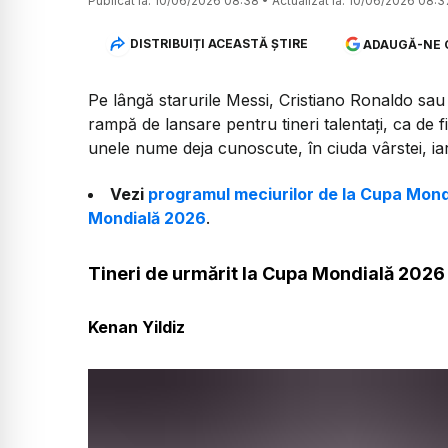
Publicat la:
10/06/2026 08:38
•
Actualizat la:
10/06/2026 08:3
DISTRIBUIȚI ACEASTĂ ȘTIRE
ADAUGĂ-NE 
Pe lângă starurile Messi, Cristiano Ronaldo sa
rampă de lansare pentru tineri talentați, ca de f
unele nume deja cunoscute, în ciuda vârstei, iar
Vezi
programul meciurilor de la Cupa Mon
Mondială 2026
.
Tineri de urmărit la Cupa Mondială 2026​
Kenan Yildiz