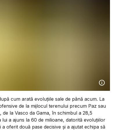
 după cum arată evoluțiile sale de până acum. La
i ofensive de la mijlocul terenului precum Paz sau
6, de la Vasco da Gama, în schimbul a 28,5
 lui a ajuns la 60 de milioane, datorită evoluțiilor
și a oferit două pase decisive și a ajutat echipa să