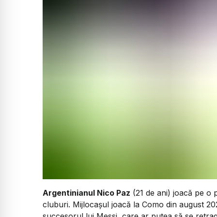
Argentinianul Nico Paz
(21 de ani) joacă pe o po
cluburi. Mijlocașul joacă la Como din august 20
succesorul lui Messi, care ar putea să se retrag