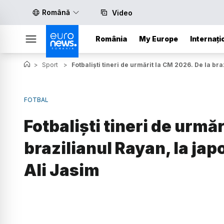
Română
Video
România
My Europe
Internați
>
Sport
>
Fotbaliști tineri de urmărit la CM 2026. De la br
FOTBAL
Fotbaliști tineri de urmăr
brazilianul Rayan, la jap
Ali Jasim