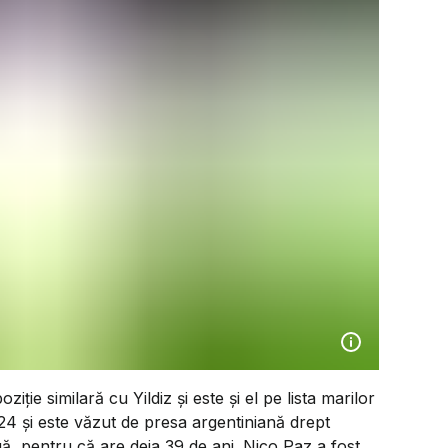
ziție similară cu Yildiz și este și el pe lista marilor
24 și este văzut de presa argentiniană drept
ă, pentru că are deja 39 de ani. Nico Paz a fost