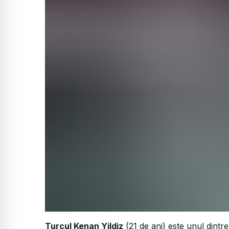
Turcul Kenan Yildiz
(21 de ani) este unul dintre 