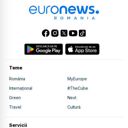
Teme
România
MyEurope
Internațional
#TheCube
Green
Next
Travel
Cultură
Servicii