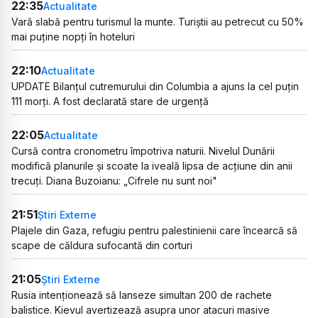
22:35
Actualitate
Vară slabă pentru turismul la munte. Turiștii au petrecut cu 50%
mai puține nopți în hoteluri
22:10
Actualitate
UPDATE Bilanțul cutremurului din Columbia a ajuns la cel puțin
111 morți. A fost declarată stare de urgență
22:05
Actualitate
Cursă contra cronometru împotriva naturii. Nivelul Dunării
modifică planurile și scoate la iveală lipsa de acțiune din anii
trecuți. Diana Buzoianu: „Cifrele nu sunt noi"
21:51
Știri Externe
Plajele din Gaza, refugiu pentru palestinienii care încearcă să
scape de căldura sufocantă din corturi
21:05
Știri Externe
Rusia intenționează să lanseze simultan 200 de rachete
balistice. Kievul avertizează asupra unor atacuri masive