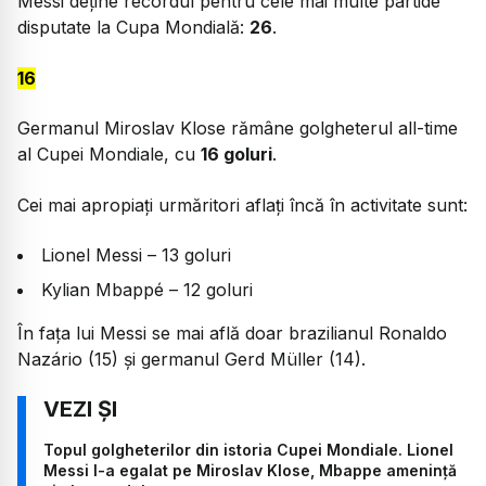
Messi deține recordul pentru cele mai multe partide
disputate la Cupa Mondială:
26
.
16
Germanul Miroslav Klose rămâne golgheterul all-time
al Cupei Mondiale, cu
16 goluri
.
Cei mai apropiați urmăritori aflați încă în activitate sunt:
Lionel Messi – 13 goluri
Kylian Mbappé – 12 goluri
În fața lui Messi se mai află doar brazilianul Ronaldo
Nazário (15) și germanul Gerd Müller (14).
Topul golgheterilor din istoria Cupei Mondiale. Lionel
Messi l-a egalat pe Miroslav Klose, Mbappe amenință