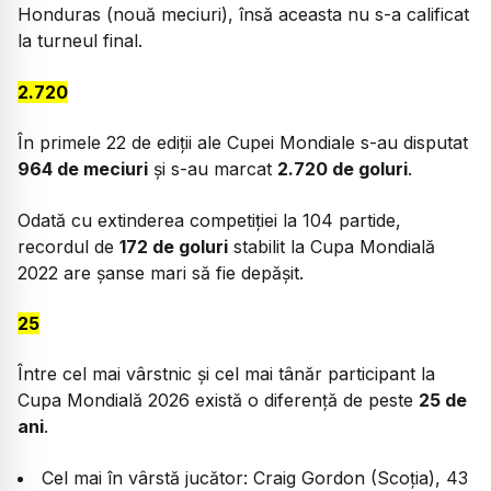
Honduras (nouă meciuri), însă aceasta nu s-a calificat
la turneul final.
2.720
În primele 22 de ediții ale Cupei Mondiale s-au disputat
964 de meciuri
și s-au marcat
2.720 de goluri
.
Odată cu extinderea competiției la 104 partide,
recordul de
172 de goluri
stabilit la Cupa Mondială
2022 are șanse mari să fie depășit.
25
Între cel mai vârstnic și cel mai tânăr participant la
Cupa Mondială 2026 există o diferență de peste
25 de
ani
.
Cel mai în vârstă jucător: Craig Gordon (Scoția), 43