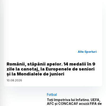
Alte Sporturi
Românii, stăpânii apelor. 14 medalii în 9
zile la canotaj, la Europenele de seniori
și la Mondialele de juniori
10
.
08
.
2026
Fotbal
Toți împotriva lui Infatino. UEFA,
AFC și CONCACAF acuză FIFA de