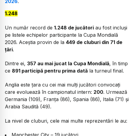
2026
.
1.248
Un număr record de
1.248 de jucători
au fost incluși
pe listele echipelor participante la Cupa Mondială
2026. Aceștia provin de la
449 de cluburi din 71 de
țări
.
Dintre ei,
357 au mai jucat la Cupa Mondială
, în timp
ce
891 participă pentru prima dată
la turneul final.
Anglia este țara cu cei mai mulți jucători convocați
care evoluează în campionatul intern:
200
. Urmează
Germania (109), Franța (86), Spania (86), Italia (71) și
Arabia Saudită (49).
La nivel de cluburi, cele mai multe reprezentări le au:
Manchester City – 19 jucători