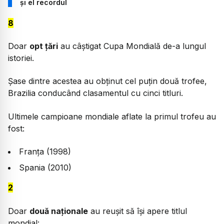
și el recordul
8
Doar
opt țări
au câștigat Cupa Mondială de-a lungul
istoriei.
Șase dintre acestea au obținut cel puțin două trofee,
Brazilia conducând clasamentul cu cinci titluri.
Ultimele campioane mondiale aflate la primul trofeu au
fost:
Franța (1998)
Spania (2010)
2
Doar
două naționale
au reușit să își apere titlul
mondial: