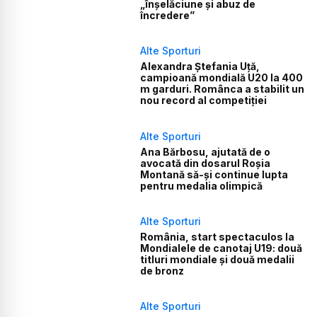
„înșelăciune și abuz de
încredere”
Alte Sporturi
Alexandra Ștefania Uță,
campioană mondială U20 la 400
m garduri. Românca a stabilit un
nou record al competiției
Alte Sporturi
Ana Bărbosu, ajutată de o
avocată din dosarul Roșia
Montană să-și continue lupta
pentru medalia olimpică
Alte Sporturi
România, start spectaculos la
Mondialele de canotaj U19: două
titluri mondiale și două medalii
de bronz
Alte Sporturi