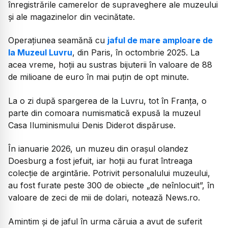
înregistrările camerelor de supraveghere ale muzeului
și ale magazinelor din vecinătate.
Operațiunea seamănă cu
jaful de mare amploare de
la Muzeul Luvru
, din Paris, în octombrie 2025. La
acea vreme, hoții au sustras bijuterii în valoare de 88
de milioane de euro în mai puțin de opt minute.
La o zi după spargerea de la Luvru, tot în Franța, o
parte din comoara numismatică expusă la muzeul
Casa Iluminismului Denis Diderot dispăruse.
În ianuarie 2026, un muzeu din oraşul olandez
Doesburg a fost jefuit, iar hoţii au furat întreaga
colecţie de argintărie. Potrivit personalului muzeului,
au fost furate peste 300 de obiecte „de neînlocuit”, în
valoare de zeci de mii de dolari, notează News.ro.
Amintim și de jaful în urma căruia a avut de suferit