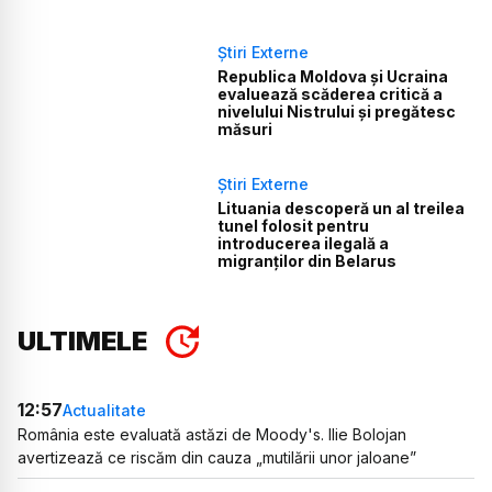
Știri Externe
Republica Moldova și Ucraina
evaluează scăderea critică a
nivelului Nistrului și pregătesc
măsuri
Știri Externe
Lituania descoperă un al treilea
tunel folosit pentru
introducerea ilegală a
migranților din Belarus
ULTIMELE
12:57
Actualitate
România este evaluată astăzi de Moody's. Ilie Bolojan
avertizează ce riscăm din cauza „mutilării unor jaloane”