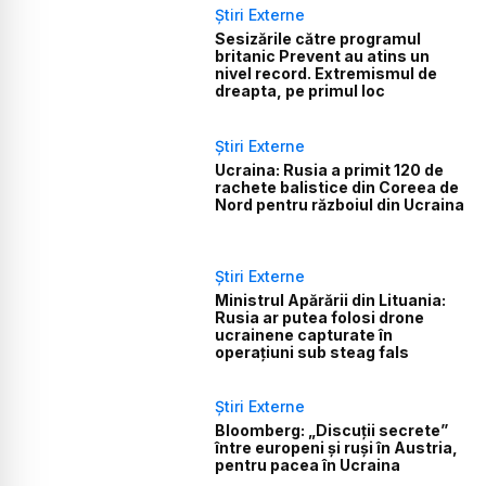
Știri Externe
Sesizările către programul
britanic Prevent au atins un
nivel record. Extremismul de
dreapta, pe primul loc
Știri Externe
Ucraina: Rusia a primit 120 de
rachete balistice din Coreea de
Nord pentru războiul din Ucraina
Știri Externe
Ministrul Apărării din Lituania:
Rusia ar putea folosi drone
ucrainene capturate în
operațiuni sub steag fals
Știri Externe
Bloomberg: „Discuții secrete”
între europeni și ruși în Austria,
pentru pacea în Ucraina