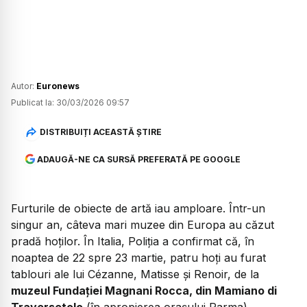
Autor:
Euronews
Publicat la:
30/03/2026 09:57
DISTRIBUIȚI ACEASTĂ ȘTIRE
ADAUGĂ-NE CA SURSĂ PREFERATĂ PE GOOGLE
Furturile de obiecte de artă iau amploare. Într-un
singur an, câteva mari muzee din Europa au căzut
pradă hoților. În Italia, Poliția a confirmat că, în
noaptea de 22 spre 23 martie, patru hoți au furat
tablouri ale lui Cézanne, Matisse și Renoir, de la
muzeul Fundației Magnani Rocca, din Mamiano di
Traversetolo
(în apropierea orașului Parma).