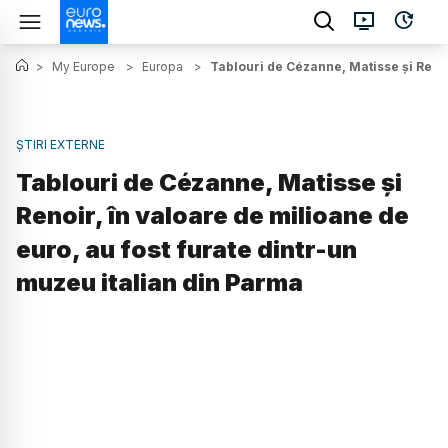
>
My Europe
>
Europa
>
Tablouri de Cézanne, Matisse și Renoi
ȘTIRI EXTERNE
Tablouri de Cézanne, Matisse și
Renoir, în valoare de milioane de
euro, au fost furate dintr-un
muzeu italian din Parma