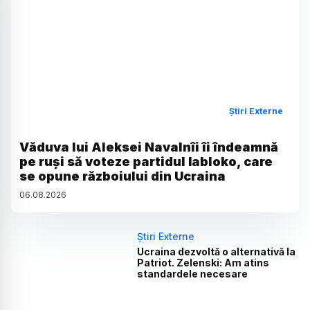
Știri Externe
Văduva lui Aleksei Navalnîi îi îndeamnă
pe ruși să voteze partidul Iabloko, care
se opune războiului din Ucraina
06
.
08
.
2026
Știri Externe
Ucraina dezvoltă o alternativă la
Patriot. Zelenski: Am atins
standardele necesare