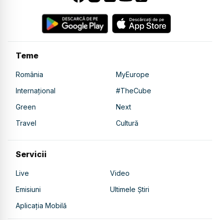
Teme
România
MyEurope
Internațional
#TheCube
Green
Next
Travel
Cultură
Servicii
Live
Video
Emisiuni
Ultimele Știri
Aplicația Mobilă