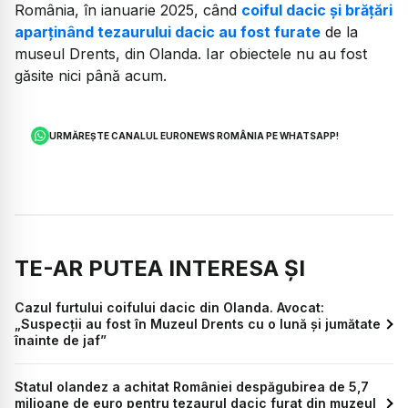
România, în ianuarie 2025, când
coiful dacic și brățări
aparținând tezaurului dacic au fost furate
de la
museul Drents, din Olanda. Iar obiectele nu au fost
găsite nici până acum.
URMĂREȘTE CANALUL EURONEWS ROMÂNIA PE WHATSAPP!
TE-AR PUTEA INTERESA ȘI
Cazul furtului coifului dacic din Olanda. Avocat:
„Suspecţii au fost în Muzeul Drents cu o lună şi jumătate
înainte de jaf”
Statul olandez a achitat României despăgubirea de 5,7
milioane de euro pentru tezaurul dacic furat din muzeul