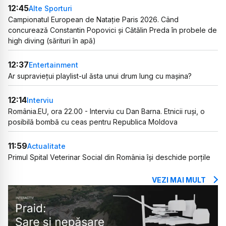
12:45
Alte Sporturi
Campionatul European de Natație Paris 2026. Când
concurează Constantin Popovici și Cătălin Preda în probele de
high diving (sărituri în apă)
12:37
Entertainment
Ar supraviețui playlist-ul ăsta unui drum lung cu mașina?
12:14
Interviu
România.EU, ora 22.00 - Interviu cu Dan Barna. Etnicii ruși, o
posibilă bombă cu ceas pentru Republica Moldova
11:59
Actualitate
Primul Spital Veterinar Social din România își deschide porțile
VEZI MAI MULT