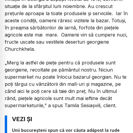
situație de la sfârșitul luni noiembrie. Au crescut
prețurile aproape la toate produsele și serviciile. Iar în
aceste condiții, oamenii răresc vizitele la bazar. Totuși,
în preajma sărbătorilor de iarnă, forfota din piețele
agricole este mai mare. Oamenii vin să cumpere nuci,
fructe uscate sau vestitele deserturi georgiene
Churchkhela.
„Merg la astfel de piețe pentru că produsele sunt
georgiene, recoltate pe pământul nostru. Niciun
supermarket nu poate înlocui bazarul georgian. Nu te
poți târgui cu vânzătorii din mall-uri și magazine, pe
când aici le poți cere să taie din preț. Nu în ultimul
rând, piețele agricole sunt mult mai ieftine decât
supermarketurile,”
a spus Tamila Sesiașvili, client.
Unii bucureșteni spun că vor căuta adăpost la rude