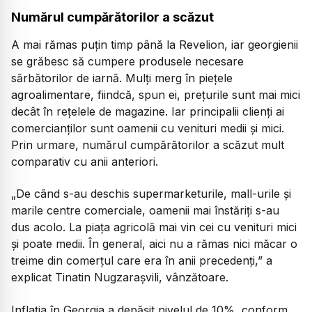
Numărul cumpărătorilor a scăzut
A mai rămas puțin timp până la Revelion, iar georgienii
se grăbesc să cumpere produsele necesare
sărbătorilor de iarnă. Mulți merg în piețele
agroalimentare, fiindcă, spun ei, prețurile sunt mai mici
decât în rețelele de magazine. Iar principalii clienți ai
comercianților sunt oamenii cu venituri medii și mici.
Prin urmare, numărul cumpărătorilor a scăzut mult
comparativ cu anii anteriori.
„De când s-au deschis supermarketurile, mall-urile și
marile centre comerciale, oamenii mai înstăriți s-au
dus acolo. La piața agricolă mai vin cei cu venituri mici
și poate medii. În general, aici nu a rămas nici măcar o
treime din comerțul care era în anii precedenți,”
a
explicat Tinatin Nugzarașvili, vânzătoare.
Inflația în Georgia a depășit nivelul de 10%, conform