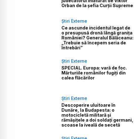
judecătorul înlăturat de Viktor
Orban de la șefia Curții Supreme
Știri Externe
Ce ascunde incidentul legat de
o presupusă dronă lângă granița
României? Generalul Bălăceanu:
„Trebuie să începem seria de
întrebări”
Știri Externe
SPECIAL. Europa: vară de foc.
Mărturiile românilor fugiți din
calea flăcărilor
Știri Externe
Descoperire uluitoare în
Dunăre, la Budapesta: o
motocicletă militară și
rămășițele a doi soldați germani,
scoase la iveală de secetă
Știri Externe