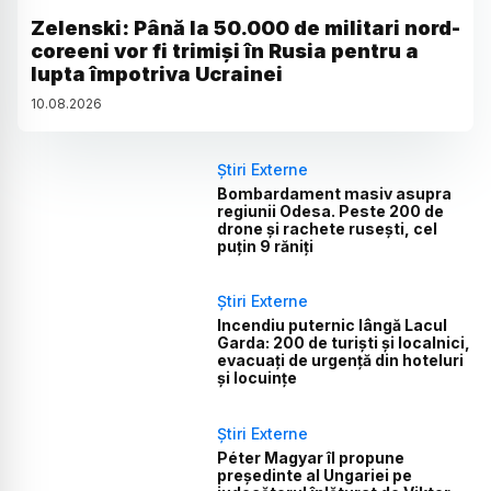
Zelenski: Până la 50.000 de militari nord-
coreeni vor fi trimiși în Rusia pentru a
lupta împotriva Ucrainei
10
.
08
.
2026
Știri Externe
Bombardament masiv asupra
regiunii Odesa. Peste 200 de
drone și rachete rusești, cel
puțin 9 răniți
Știri Externe
Incendiu puternic lângă Lacul
Garda: 200 de turiști și localnici,
evacuați de urgență din hoteluri
și locuințe
Știri Externe
Péter Magyar îl propune
președinte al Ungariei pe