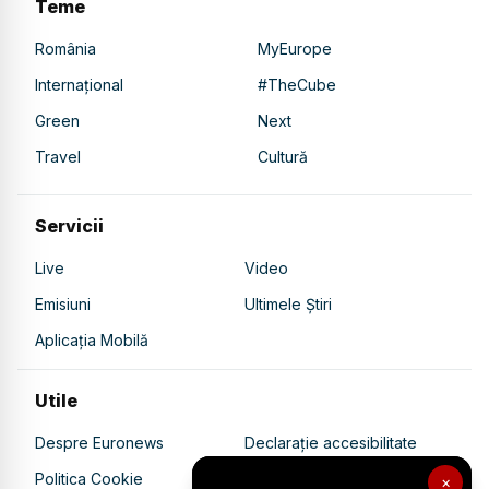
Teme
România
MyEurope
Internațional
#TheCube
Green
Next
Travel
Cultură
Servicii
Live
Video
Emisiuni
Ultimele Știri
Aplicația Mobilă
Utile
Despre Euronews
Declarație accesibilitate
Politica Cookie
Politica de confidențialitate
×