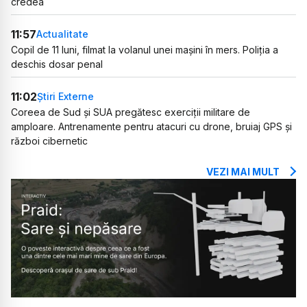
credea
11:57
Actualitate
Copil de 11 luni, filmat la volanul unei mașini în mers. Poliția a
deschis dosar penal
11:02
Știri Externe
Coreea de Sud și SUA pregătesc exerciții militare de
amploare. Antrenamente pentru atacuri cu drone, bruiaj GPS și
război cibernetic
VEZI MAI MULT