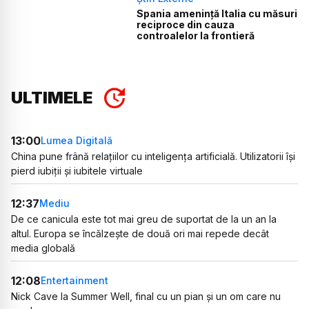
Spania amenință Italia cu măsuri
reciproce din cauza
controalelor la frontieră
ULTIMELE
13:00
Lumea Digitală
China pune frână relațiilor cu inteligența artificială. Utilizatorii își
pierd iubiții și iubitele virtuale
12:37
Mediu
De ce canicula este tot mai greu de suportat de la un an la
altul. Europa se încălzește de două ori mai repede decât
media globală
12:08
Entertainment
Nick Cave la Summer Well, final cu un pian și un om care nu