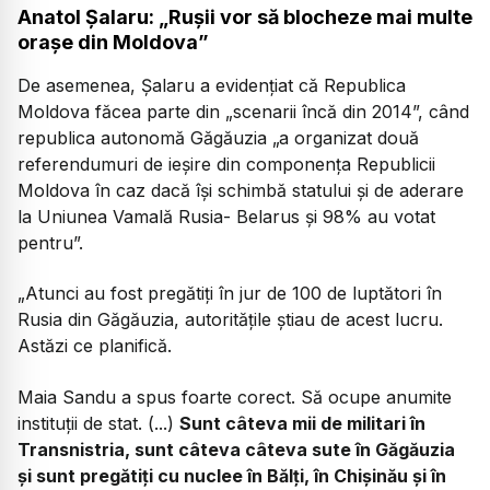
Anatol Șalaru: „Rușii vor să blocheze mai multe
orașe din Moldova”
De asemenea, Șalaru a evidențiat că Republica
Moldova făcea parte din „scenarii încă din 2014”, când
republica autonomă Găgăuzia „a organizat două
referendumuri de ieșire din componența Republicii
Moldova în caz dacă își schimbă statului și de aderare
la Uniunea Vamală Rusia- Belarus și 98% au votat
pentru”.
„Atunci au fost pregătiți în jur de 100 de luptători în
Rusia din Găgăuzia, autoritățile știau de acest lucru.
Astăzi ce planifică.
Maia Sandu a spus foarte corect. Să ocupe anumite
instituții de stat. (...)
Sunt câteva mii de militari în
Transnistria, sunt câteva câteva sute în Găgăuzia
și sunt pregătiți cu nuclee în Bălți, în Chișinău și în