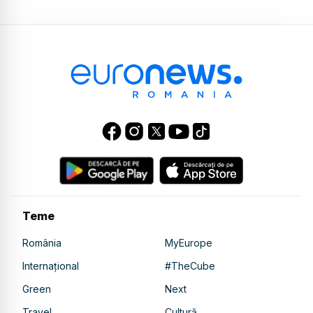
Teme
România
MyEurope
Internațional
#TheCube
Green
Next
Travel
Cultură