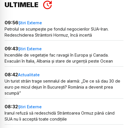
ULTIMELE
09:56
Știri Externe
Petrolul se scumpește pe fondul negocierilor SUA–Iran.
Redeschiderea Strâmtorii Hormuz, încă incertă
09:43
Știri Externe
Incendiile de vegetație fac ravagii în Europa și Canada.
Evacuări în Italia, Albania și stare de urgență peste Ocean
08:42
Actualitate
Un turist străin trage semnalul de alarmă: „De ce să dau 30 de
euro pe micul dejun în București? România a devenit prea
scumpă”
08:32
Știri Externe
Iranul refuză să redeschidă Strâmtoarea Ormuz până când
SUA nu îi acceptă toate condițiile