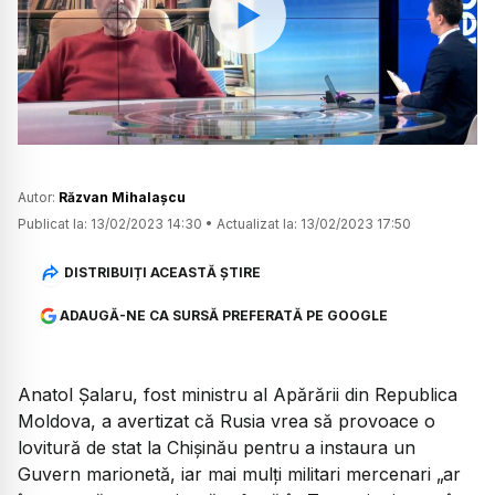
Watch
Autor:
Răzvan Mihalașcu
Publicat la:
13/02/2023 14:30
•
Actualizat la:
13/02/2023 17:50
DISTRIBUIȚI ACEASTĂ ȘTIRE
ADAUGĂ-NE CA SURSĂ PREFERATĂ PE GOOGLE
Anatol Șalaru, fost ministru al Apărării din Republica
Moldova, a avertizat că Rusia vrea să provoace o
lovitură de stat la Chișinău pentru a instaura un
Guvern marionetă, iar mai mulți militari mercenari „ar