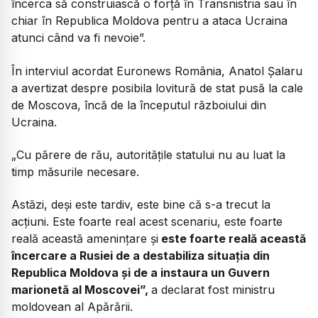
încerca să construiască o forță în Transnistria sau în
chiar în Republica Moldova pentru a ataca Ucraina
atunci când va fi nevoie”.
În interviul acordat Euronews România, Anatol Șalaru
a avertizat despre posibila lovitură de stat pusă la cale
de Moscova, încă de la începutul războiului din
Ucraina.
„Cu părere de rău, autoritățile statului nu au luat la
timp măsurile necesare.
Astăzi, deși este tardiv, este bine că s-a trecut la
acțiuni. Este foarte real acest scenariu, este foarte
reală această amenințare și
este foarte reală această
încercare a Rusiei de a destabiliza situația din
Republica Moldova și de a instaura un Guvern
marionetă al Moscovei”,
a declarat fost ministru
moldovean al Apărării.