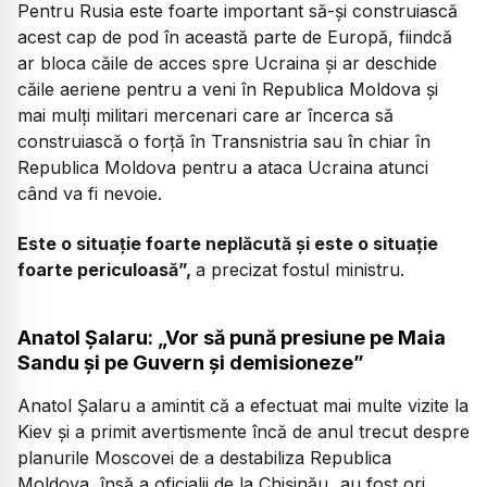
Pentru Rusia este foarte important să-și construiască
acest cap de pod în această parte de Europă, fiindcă
ar bloca căile de acces spre Ucraina și ar deschide
căile aeriene pentru a veni în Republica Moldova și
mai mulți militari mercenari care ar încerca să
construiască o forță în Transnistria sau în chiar în
Republica Moldova pentru a ataca Ucraina atunci
când va fi nevoie.
Este o situație foarte neplăcută și este o situație
foarte periculoasă”,
a precizat fostul ministru.
Anatol Șalaru: „Vor să pună presiune pe Maia
Sandu și pe Guvern și demisioneze”
Anatol Șalaru a amintit că a efectuat mai multe vizite la
Kiev și a primit avertismente încă de anul trecut despre
planurile Moscovei de a destabiliza Republica
Moldova, însă a oficialii de la Chișinău „au fost ori