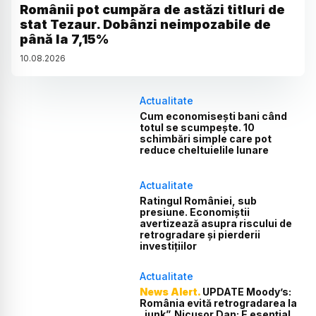
Românii pot cumpăra de astăzi titluri de
stat Tezaur. Dobânzi neimpozabile de
până la 7,15%
10
.
08
.
2026
Actualitate
Cum economisești bani când
totul se scumpește. 10
schimbări simple care pot
reduce cheltuielile lunare
Actualitate
Ratingul României, sub
presiune. Economiștii
avertizează asupra riscului de
retrogradare și pierderii
investițiilor
Actualitate
News Alert.
UPDATE Moody’s:
România evită retrogradarea la
„junk”. Nicușor Dan: E esențial