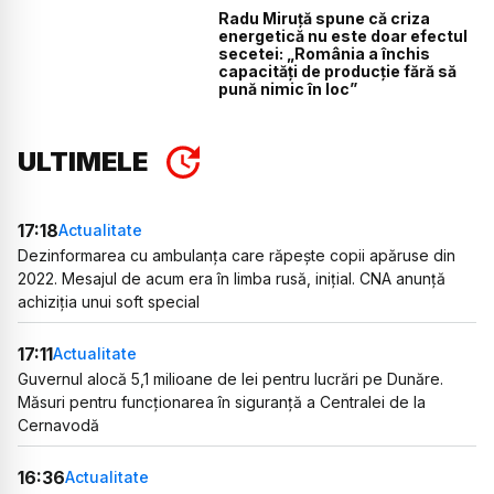
Radu Miruță spune că criza
energetică nu este doar efectul
secetei: „România a închis
capacități de producție fără să
pună nimic în loc”
ULTIMELE
17:18
Actualitate
Dezinformarea cu ambulanța care răpește copii apăruse din
2022. Mesajul de acum era în limba rusă, inițial. CNA anunță
achiziția unui soft special
17:11
Actualitate
Guvernul alocă 5,1 milioane de lei pentru lucrări pe Dunăre.
Măsuri pentru funcționarea în siguranță a Centralei de la
Cernavodă
16:36
Actualitate