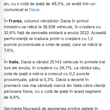
an, cu o cotă de piață de 48,5%, se arată într-un
comunicat al
Dacia
.
În
Franța
, volumul vânzărilor Dacia în primul
trimestru se ridică la 38.938 vehicule, în creștere cu
32,6% față de perioada similară a anului 2022. Această
performanță se traduce printr-o creștere cu 1,2
puncte procentuale a cotei de piață, care se ridică la
7,6%.
În
Italia
, Dacia a vândut 25.142 vehicule în primele trei
luni ale anului, în creștere cu 29,7%. La rândul său,
cota de piață a mărcii a crescut cu 0,2 puncte
procentuale, până la 5,3%. Dacia a devenit în
premieră cea mai vândută marcă din Italia către clienții
persoane fizice, cu o cotă de piață în acest segment
de 9,6%.
Germania figurează de asemenea printre piețele în