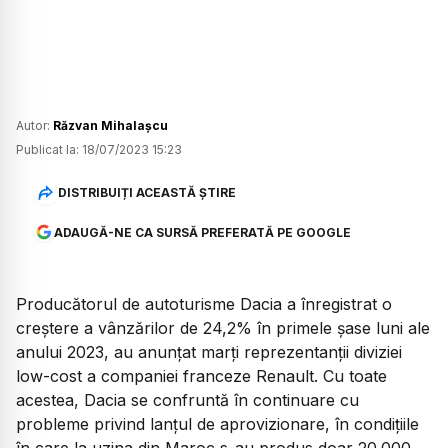
Autor:
Răzvan Mihalașcu
Publicat la:
18/07/2023 15:23
DISTRIBUIȚI ACEASTĂ ȘTIRE
ADAUGĂ-NE CA SURSĂ PREFERATĂ PE GOOGLE
Producătorul de autoturisme Dacia a înregistrat o
creștere a vânzărilor de 24,2% în primele șase luni ale
anului 2023, au anunțat marți reprezentanții diviziei
low-cost a companiei franceze Renault. Cu toate
acestea, Dacia se confruntă în continuare cu
probleme privind lanțul de aprovizionare, în condițiile
în care la uzina din Maroc s-au produs doar 20.000