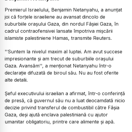
Premierul Israelului, Benjamin Netanyahu, a anunţat
joi că forţele israeliene au avansat dincolo de
suburbiile oraşului Gaza, din nordul Fâşiei Gaza, în
cadrul contraofensivei lansate împotriva mişcării
islamiste palestiniene Hamas, transmite Reuters.
''Suntem la nivelul maxim al luptei. Am avut succese
impresionante şi am trecut de suburbiile oraşului
Gaza. Avansăm'', a menţionat Netanyahu într-o
declaraţie difuzată de biroul său. Nu au fost oferite
alte detalii.
Şeful executivului israelian a afirmat, într-o conferinţă
de presă, că guvernul său nu a luat deocamdată nicio
decizie privind transferul de combustibil către Fâşia
Gaza, deşi ajută enclava palestiniană cu ajutor
umanitar obligatoriu, printre care alimente şi apă.