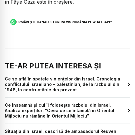
în Fâșia Gaza este în creștere.
URMĂREȘTE CANALUL EURONEWS ROMÂNIA PE WHATSAPP!
TE-AR PUTEA INTERESA ȘI
Ce se află în spatele violențelor din Israel. Cronologia
conflictului israeliano – palestinian, de la războiul din
1948, la confruntările din prezent
Ce înseamnă și cui îi folosește războiul din Israel.
Analiza experților: "Ceea ce se întâmplă în Orientul
Mijlociu nu rămâne în Orientul Mijlociu"
Situația din Israel, descrisă de ambasadorul Reuven