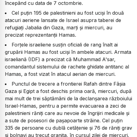
începând cu data de 7 octombrie.
Cel puțin 195 de palestinieni au fost uciși în două
atacuri aeriene lansate de Israel asupra taberei de
refugiați Jabalia din Gaza, marți și miercuri, au
precizat reprezentanții Hamas.
Forțele israeliene susțin oficiali de rang înalt ai
grupării Hamas au fost uciși în ambele atacuri. Armata
israeliană (IDF) a precizat că Muhammad A'sar,
comandantul sistemului de rachete ghidate antitanc al
Hamas, a fost vizat în atacul aerian de miercuri.
Punctul de trecere a frontierei Rafah dintre Fâșia
Gaza și Egipt a fost deschis prima oară, miercuri, după
mai mult de trei săptămâni de la declanșarea războiului
Israel-Hamas, pentru a permite evacuarea a zeci de
palestinieni răniți care au nevoie de îngrijiri medicale și
a sute de posesori de pașapoarte străine. Cel puțin
335 de persoane cu dublă cetățenie și 76 de răniți grav
și bolnavi au trecut granița, în cursul zilei de miercuri.