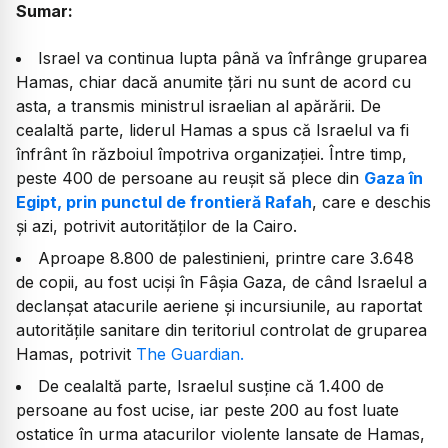
Sumar:
Israel va continua lupta până va înfrânge gruparea
Hamas, chiar dacă anumite țări nu sunt de acord cu
asta, a transmis ministrul israelian al apărării. De
cealaltă parte, liderul Hamas a spus că Israelul va fi
înfrânt în războiul împotriva organizației. Între timp,
peste 400 de persoane au reușit să plece din
Gaza în
Egipt, prin punctul de frontieră Rafah
, care e deschis
și azi, potrivit autorităților de la Cairo.
Aproape 8.800 de palestinieni, printre care 3.648
de copii, au fost uciși în Fâșia Gaza, de când Israelul a
declanșat atacurile aeriene și incursiunile, au raportat
autoritățile sanitare din teritoriul controlat de gruparea
Hamas, potrivit
The Guardian.
De cealaltă parte, Israelul susține că 1.400 de
persoane au fost ucise, iar peste 200 au fost luate
ostatice în urma atacurilor violente lansate de Hamas,