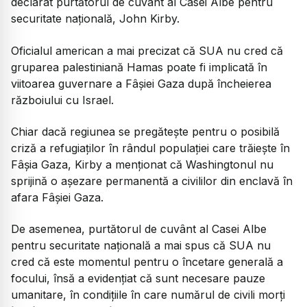
declarat purtătorul de cuvânt al Casei Albe pentru
securitate naţională, John Kirby.
Oficialul american a mai precizat că SUA nu cred că
gruparea palestiniană Hamas poate fi implicată în
viitoarea guvernare a Fâșiei Gaza după încheierea
războiului cu Israel.
Chiar dacă regiunea se pregăteşte pentru o posibilă
criză a refugiaţilor în rândul populaţiei care trăieşte în
Fâşia Gaza, Kirby a menționat că Washingtonul nu
sprijină o aşezare permanentă a civililor din enclavă în
afara Fâşiei Gaza.
De asemenea, purtătorul de cuvânt al Casei Albe
pentru securitate naţională a mai spus că SUA nu
cred că este momentul pentru o încetare generală a
focului, însă a evidențiat că sunt necesare pauze
umanitare, în condițiile în care numărul de civili morți