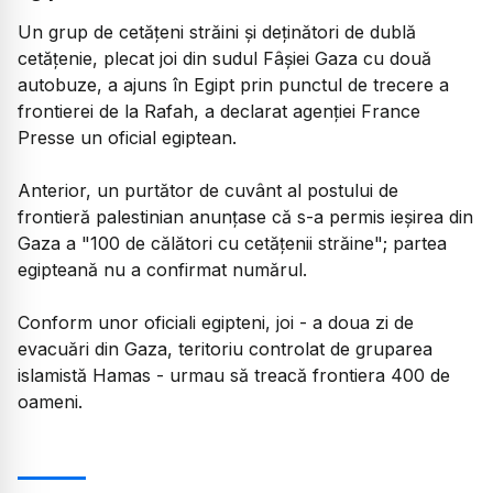
Un grup de cetăţeni străini şi deţinători de dublă
cetăţenie, plecat joi din sudul Fâşiei Gaza cu două
autobuze, a ajuns în Egipt prin punctul de trecere a
frontierei de la Rafah, a declarat agenţiei France
Presse un oficial egiptean.
Anterior, un purtător de cuvânt al postului de
frontieră palestinian anunţase că s-a permis ieşirea din
Gaza a "100 de călători cu cetăţenii străine"; partea
egipteană nu a confirmat numărul.
Conform unor oficiali egipteni, joi - a doua zi de
evacuări din Gaza, teritoriu controlat de gruparea
islamistă Hamas - urmau să treacă frontiera 400 de
oameni.