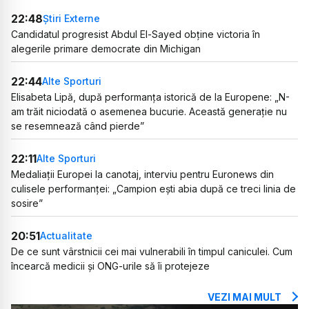
22:48
Știri Externe
Candidatul progresist Abdul El-Sayed obține victoria în
alegerile primare democrate din Michigan
22:44
Alte Sporturi
Elisabeta Lipă, după performanța istorică de la Europene: „N-
am trăit niciodată o asemenea bucurie. Această generație nu
se resemnează când pierde”
22:11
Alte Sporturi
Medaliații Europei la canotaj, interviu pentru Euronews din
culisele performanței: „Campion ești abia după ce treci linia de
sosire”
20:51
Actualitate
De ce sunt vârstnicii cei mai vulnerabili în timpul caniculei. Cum
încearcă medicii și ONG-urile să îi protejeze
VEZI MAI MULT