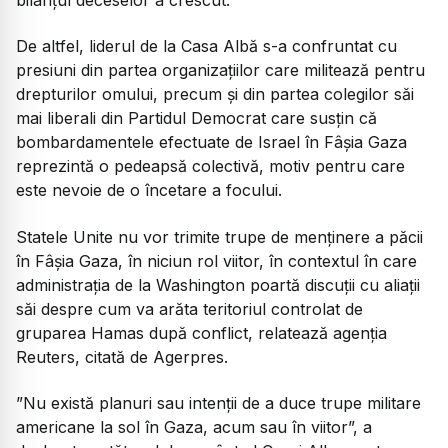
bilanțul deceselor a crescut.
De altfel, liderul de la Casa Albă s-a confruntat cu
presiuni din partea organizațiilor care militează pentru
drepturilor omului, precum și din partea colegilor săi
mai liberali din Partidul Democrat care susțin că
bombardamentele efectuate de Israel în Fâșia Gaza
reprezintă o pedeapsă colectivă, motiv pentru care
este nevoie de o încetare a focului.
Statele Unite nu vor trimite trupe de menținere a păcii
în Fâșia Gaza, în niciun rol viitor, în contextul în care
administrația de la Washington poartă discuții cu aliații
săi despre cum va arăta teritoriul controlat de
gruparea Hamas după conflict, relatează agenția
Reuters, citată de Agerpres.
”Nu există planuri sau intenţii de a duce trupe militare
americane la sol în Gaza, acum sau în viitor”, a