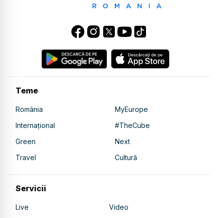
Teme
România
MyEurope
Internațional
#TheCube
Green
Next
Travel
Cultură
Servicii
Live
Video