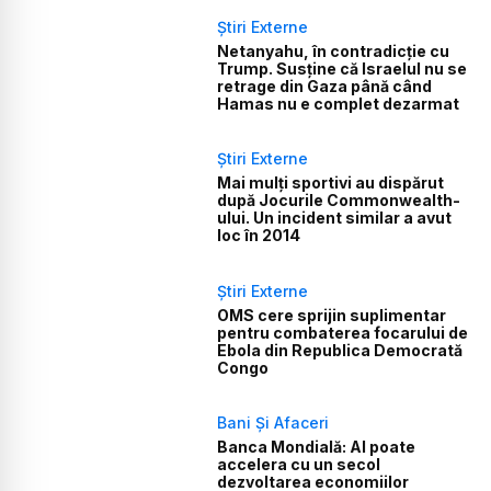
Știri Externe
Netanyahu, în contradicție cu
Trump. Susține că Israelul nu se
retrage din Gaza până când
Hamas nu e complet dezarmat
Știri Externe
Mai mulți sportivi au dispărut
după Jocurile Commonwealth-
ului. Un incident similar a avut
loc în 2014
Știri Externe
OMS cere sprijin suplimentar
pentru combaterea focarului de
Ebola din Republica Democrată
Congo
Bani Și Afaceri
Banca Mondială: AI poate
accelera cu un secol
dezvoltarea economiilor