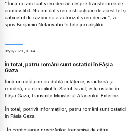
''Încă nu am luat vreo decizie despre transferarea de
combustibil. Nu am dat vreo instrucţiune de acest fel şi
cabinetul de război nu a autorizat vreo decizie'', a
spus Benjamin Netanyahu în faţa jurnaliştilor.
02
/
11
/
2023
,
18:44
În total, patru români sunt ostatici în Fâșia
Gaza
Încă un cetăţean cu dublă cetăţenie, israeliană şi
română, cu domiciliul în Statul Israel, este ostatic în
Fâşia Gaza, transmite Ministerul Afacerilor Externe.
În total, potrivit informaţiilor, patru români sunt ostatici
în Fâșia Gaza.
„În continuarea precizărilor transmise de către