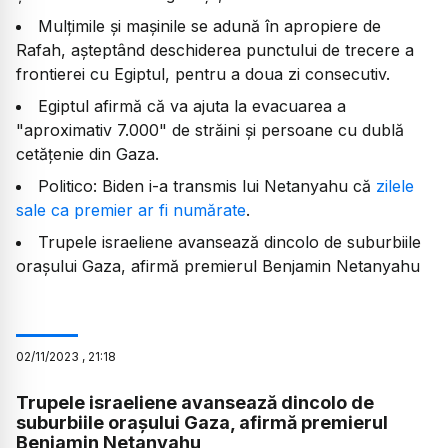
Mulțimile și mașinile se adună în apropiere de
Rafah, așteptând deschiderea punctului de trecere a
frontierei cu Egiptul, pentru a doua zi consecutiv.
Egiptul afirmă că va ajuta la evacuarea a
"aproximativ 7.000" de străini și persoane cu dublă
cetățenie din Gaza.
Politico: Biden i-a transmis lui Netanyahu că
zilele
sale ca premier ar fi numărate
.
Trupele israeliene avansează dincolo de suburbiile
oraşului Gaza, afirmă premierul Benjamin Netanyahu
02
/
11
/
2023
,
21:18
Trupele israeliene avansează dincolo de
suburbiile oraşului Gaza, afirmă premierul
Benjamin Netanyahu