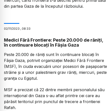
miercuri, când frontiera s-a deschis pentru prima dată
din partea Gaza de la începutul războiului.
02
/
11
/
2023
,
08:33
Medici Fără Frontiere: Peste 20.000 de răniți,
în continuare blocați în Fâșia Gaza
Peste 20.000 de răniți sunt în continuare blocați în
Fâșia Gaza, potrivit organizației Medici Fără Frontiere
(MSF), în ciuda evacuării unor posesori de pașapoarte
străine și a unor palestinieni grav răniți, miercuri, peste
granița cu Egiptul.
MSF a precizat că 22 dintre membrii personalului său
internațional din Gaza s-au aflat printre cei care au
părăsit teritoriul prin punctul de trecere a frontierei
Rafah.