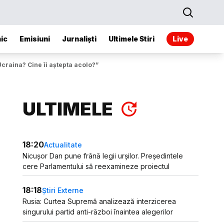
ic
Emisiuni
Jurnaliști
Ultimele Stiri
Live
 Ucraina? Cine îi aştepta acolo?”
ULTIMELE
18:20
Actualitate
Nicușor Dan pune frână legii urșilor. Președintele
cere Parlamentului să reexamineze proiectul
18:18
Știri Externe
Rusia: Curtea Supremă analizează interzicerea
singurului partid anti-război înaintea alegerilor