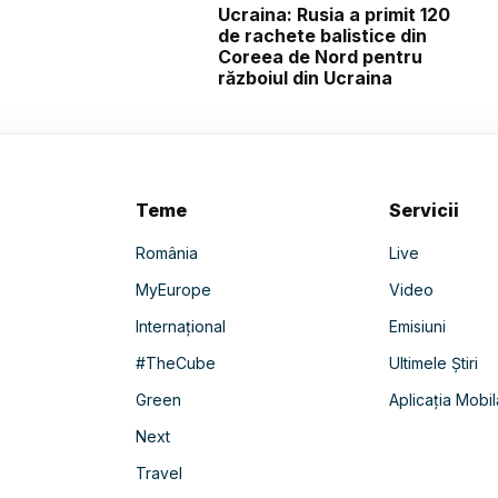
Ucraina: Rusia a primit 120
de rachete balistice din
Coreea de Nord pentru
războiul din Ucraina
Teme
Servicii
România
Live
MyEurope
Video
Internațional
Emisiuni
#TheCube
Ultimele Știri
Green
Aplicația Mobil
Next
Travel