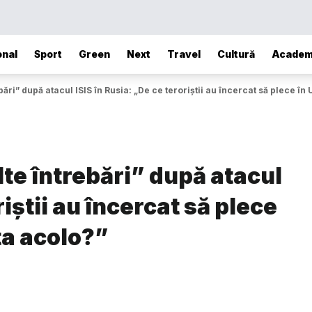
onal
Sport
Green
Next
Travel
Cultură
Academ
ări” după atacul ISIS în Rusia: „De ce teroriştii au încercat să plece în
te întrebări” după atacul
riştii au încercat să plece
ta acolo?”