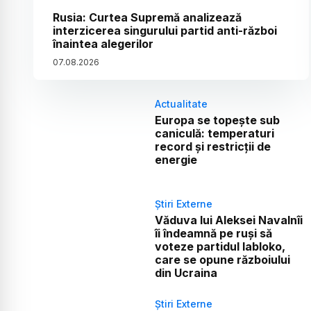
Rusia: Curtea Supremă analizează
interzicerea singurului partid anti-război
înaintea alegerilor
07
.
08
.
2026
Actualitate
Europa se topește sub
caniculă: temperaturi
record și restricții de
energie
Știri Externe
Văduva lui Aleksei Navalnîi
îi îndeamnă pe ruși să
voteze partidul Iabloko,
care se opune războiului
din Ucraina
Știri Externe