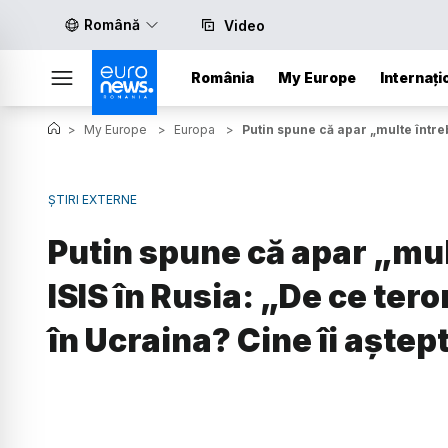
Română
Video
România
My Europe
Internați
>
My Europe
>
Europa
>
Putin spune că apar „multe întreb
ȘTIRI EXTERNE
Putin spune că apar „mul
ISIS în Rusia: „De ce tero
în Ucraina? Cine îi aştep