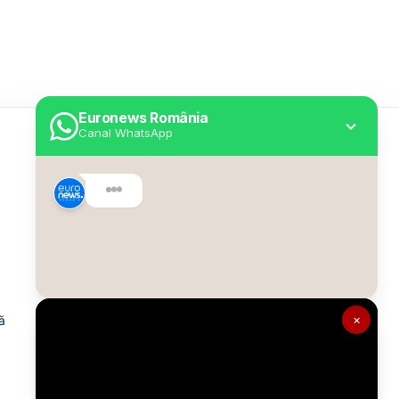
Euronews România
Canal WhatsApp
Utile
Despre Euronews
Declarație accesibilitate
Politica Cookie
Politica de confidențialitate
×
ă
Formular de contact
Transparență în utilizarea AI
Gestionați preferințele