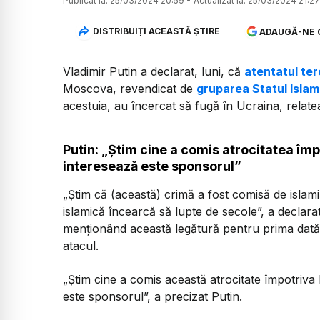
Publicat la:
25/03/2024 20:59
•
Actualizat la:
25/03/2024 21:27
DISTRIBUIȚI ACEASTĂ ȘTIRE
ADAUGĂ-NE 
Vladimir Putin a declarat, luni, că
atentatul ter
Moscova, revendicat de
gruparea Statul Islam
acestuia, au încercat să fugă în Ucraina, relat
Putin: „Ştim cine a comis atrocitatea împ
interesează este sponsorul”
„Ştim că (această) crimă a fost comisă de islami
islamică încearcă să lupte de secole”, a declar
menţionând această legătură pentru prima dată, l
atacul.
„Ştim cine a comis această atrocitate împotriva
este sponsorul”, a precizat Putin.