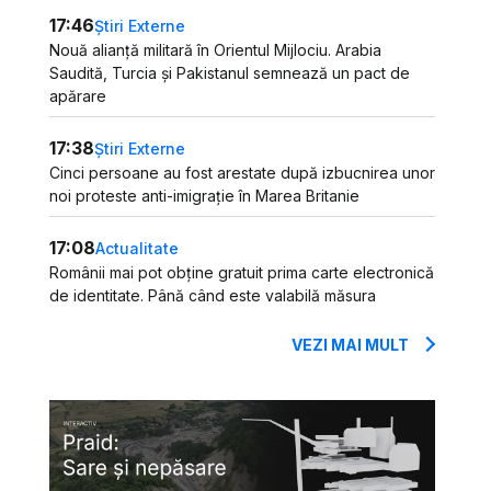
17:46
Știri Externe
Nouă alianță militară în Orientul Mijlociu. Arabia
Saudită, Turcia și Pakistanul semnează un pact de
apărare
17:38
Știri Externe
Cinci persoane au fost arestate după izbucnirea unor
noi proteste anti-imigrație în Marea Britanie
17:08
Actualitate
Românii mai pot obține gratuit prima carte electronică
de identitate. Până când este valabilă măsura
VEZI MAI MULT