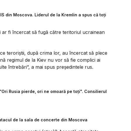
SIS din Moscova. Liderul de la Kremlin a spus că toți
 ar fi încercat să fugă către teritoriul ucrainean
 teroriştii, după crima lor, au încercat să plece
ină regimul de la Kiev nu vor să fie complici ai
multe întrebări”, a mai spus preşedintele rus.
Ori Rusia pierde, ori ne omoară pe toți". Consilierul
 atacul de la sala de concerte din Moscova