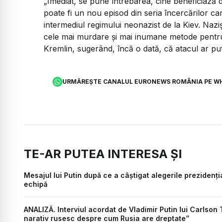
„Imediat, se pune întrebarea, cine beneficiază 
poate fi un nou episod din seria încercărilor ca
intermediul regimului neonazist de la Kiev. Nazişt
cele mai murdare şi mai inumane metode pentru a
Kremlin, sugerând, încă o dată, că atacul ar pute
URMĂREȘTE CANALUL EURONEWS ROMÂNIA PE W
TE-AR PUTEA INTERESA ȘI
Mesajul lui Putin după ce a câștigat alegerile prezidenț
echipă
ANALIZĂ. Interviul acordat de Vladimir Putin lui Carlson
narativ rusesc despre cum Rusia are dreptate”