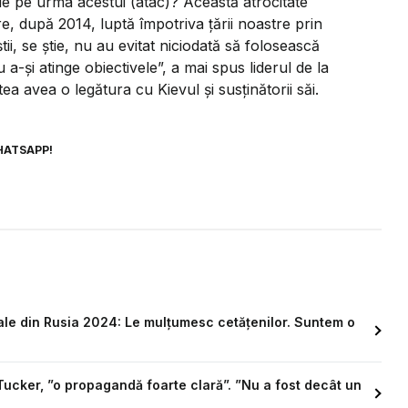
de pe urma acestui (atac)? Această atrocitate
re, după 2014, luptă împotriva ţării noastre prin
ii, se ştie, nu au evitat niciodată să folosească
-şi atinge obiectivele”, a mai spus liderul de la
a avea o legătura cu Kievul şi susţinătorii săi.
HATSAPP!
iale din Rusia 2024: Le mulțumesc cetățenilor. Suntem o
 Tucker, ”o propagandă foarte clară”. ”Nu a fost decât un