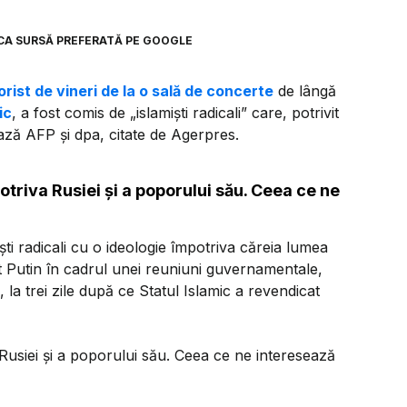
CA SURSĂ PREFERATĂ PE GOOGLE
orist de vineri de la o sală de concerte
de lângă
ic
, a fost comis de „islamişti radicali” care, potrivit
ează AFP şi dpa, citate de Agerpres.
otriva Rusiei şi a poporului său. Ceea ce ne
şti radicali cu o ideologie împotriva căreia lumea
at Putin în cadrul unei reuniuni guvernamentale,
a trei zile după ce Statul Islamic a revendicat
 Rusiei şi a poporului său. Ceea ce ne interesează