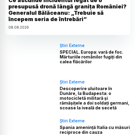
Ce ascunde incidentul legat de o
presupusă dronă lângă granița României?
Generalul Bălăceanu: „Trebuie să
începem seria de întrebări”
08
.
08
.
2026
Știri Externe
SPECIAL. Europa: vară de foc.
Mărturiile românilor fugiți din
calea flăcărilor
Știri Externe
Descoperire uluitoare în
Dunăre, la Budapesta: o
motocicletă militară și
rămășițele a doi soldați germani,
scoase la iveală de secetă
Știri Externe
Spania amenință Italia cu măsuri
reciproce din cauza