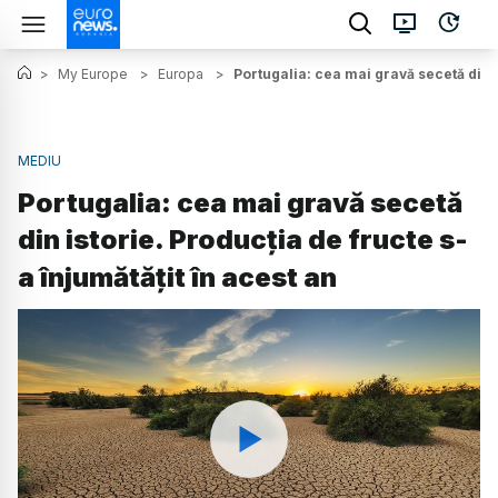
>
My Europe
>
Europa
>
Portugalia: cea mai gravă secetă din i
MEDIU
Portugalia: cea mai gravă secetă
din istorie. Producția de fructe s-
a înjumătățit în acest an
Watch