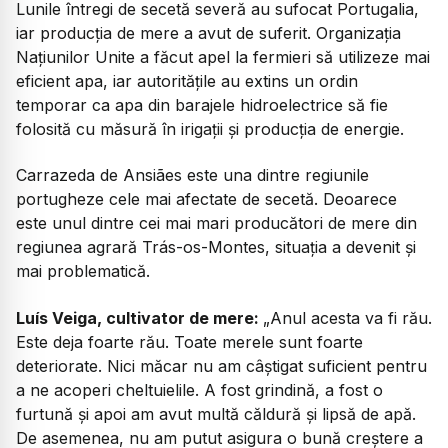
Lunile întregi de secetă severă au sufocat Portugalia,
iar producția de mere a avut de suferit. Organizația
Națiunilor Unite a făcut apel la fermieri să utilizeze mai
eficient apa, iar autoritățile au extins un ordin
temporar ca apa din barajele hidroelectrice să fie
folosită cu măsură în irigații și producția de energie.
Carrazeda de Ansiães este una dintre regiunile
portugheze cele mai afectate de secetă. Deoarece
este unul dintre cei mai mari producători de mere din
regiunea agrară Trás-os-Montes, situația a devenit și
mai problematică.
Luís Veiga, cultivator de mere:
„Anul acesta va fi rău.
Este deja foarte rău. Toate merele sunt foarte
deteriorate. Nici măcar nu am câștigat suficient pentru
a ne acoperi cheltuielile. A fost grindină, a fost o
furtună și apoi am avut multă căldură și lipsă de apă.
De asemenea, nu am putut asigura o bună creștere a