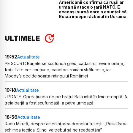
Americanii confirmă că rușii ar
urma să atace o țară NATO. E
aceeași sursă care a anunțat că
Rusia începe războiul în Ucraina
ULTIMELE
19:52
Actualitate
PE SCURT: Barjele se scufundă greu, cadastrul revine online,
frații Tate cer cauțiune, canotorii români strălucesc, iar
Moody’s decide soarta ratingului României
19:18
Actualitate
UPDATE. Operațiunea de pe brațul Bala intră în linie dreaptă. A
treia barjă a fost scufundată, a patra urmează
18:56
Actualitate
Radu Miruță, despre amenințarea dronelor rusești: „Rusia își va
schimba tactica. Și noi va trebui să ne readaptăm”