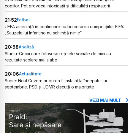
copiilor. Pot provoca intoxicații și dificultăți respiratorii
21:52
Fotbal
UEFA amenință în continuare cu boicotarea competițiilor FIFA:
„Scuzele lui Infantino nu schimbă nimic”
20:58
Analiză
Studiu: Copiii care folosesc rețelele sociale de mici au
rezultate școlare mai slabe
20:06
Actualitate
Surse: Noul Guvern ar putea fi instalat la începutul lui
septembrie. PSD și UDMR discută o majoritate
VEZI MAI MULT