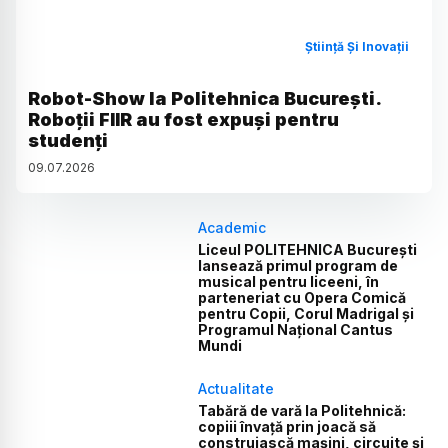
Știință Și Inovații
Robot-Show la Politehnica București.
Roboții FIIR au fost expuși pentru
studenți
09
.
07
.
2026
Academic
Liceul POLITEHNICA București
lansează primul program de
musical pentru liceeni, în
parteneriat cu Opera Comică
pentru Copii, Corul Madrigal și
Programul Național Cantus
Mundi
Actualitate
Tabără de vară la Politehnică:
copiii învață prin joacă să
construiască mașini, circuite și