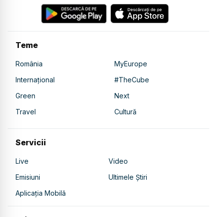
Teme
România
MyEurope
Internațional
#TheCube
Green
Next
Travel
Cultură
Servicii
Live
Video
Emisiuni
Ultimele Știri
Aplicația Mobilă