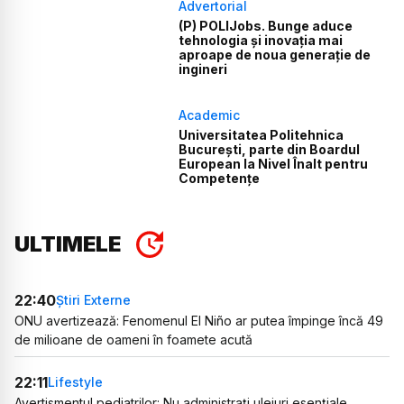
Advertorial
(P) POLIJobs. Bunge aduce
tehnologia și inovația mai
aproape de noua generație de
ingineri
Academic
Universitatea Politehnica
București, parte din Boardul
European la Nivel Înalt pentru
Competențe
ULTIMELE
22:40
Știri Externe
ONU avertizează: Fenomenul El Niño ar putea împinge încă 49
de milioane de oameni în foamete acută
22:11
Lifestyle
Avertismentul pediatrilor: Nu administrați uleiuri esențiale