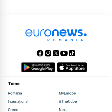
Teme
România
MyEurope
Internațional
#TheCube
Green
Next