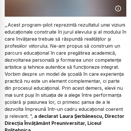
,,Acest program-pilot reprezintă rezultatul unei viziuni
educaționale construite în jurul elevului și al modului în
care învățarea trebuie să răspundă realităților și
profesiilor viitorului. Ne-am propus să construim un
parcurs educațional în care pregătirea academică,
dezvoltarea personală și formarea unor competențe
artistice și tehnice autentice să funcționeze integrat.
Vorbim despre un model de școală în care experiența
practică nu este un element complementar, ci parte
din procesul educațional. Prin acest demers, elevii nu
mai sunt puși în situația de a alege între performanța
școlară și pasiunea lor, ci primesc șansa de a le
dezvolta împreună într-un cadru educațional coerent
și relevant. ”,
a declarat
Laura Șerbănescu, Director
Direcția Învățământ Preuniversitar, Liceul
Politehnica.