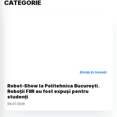
CATEGORIE
Știință Și Inovații
Robot-Show la Politehnica București.
Roboții FIIR au fost expuși pentru
studenți
09
.
07
.
2026