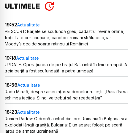
ULTIMELE
19:52
Actualitate
PE SCURT: Barjele se scufundă greu, cadastrul revine online,
frații Tate cer cauțiune, canotorii români strălucesc, iar
Moody’s decide soarta ratingului României
19:18
Actualitate
UPDATE. Operațiunea de pe brațul Bala intră în linie dreaptă. A
treia barjă a fost scufundată, a patra urmează
18:56
Actualitate
Radu Miruță, despre amenințarea dronelor rusești: „Rusia își va
schimba tactica. Și noi va trebui să ne readaptăm”
18:23
Actualitate
Rumen Radev: O dronă a intrat dinspre România în Bulgaria și a
explodat lângă graniță. Bulgaria: E un aparat folosit pe scară
largă de armata ucraineană