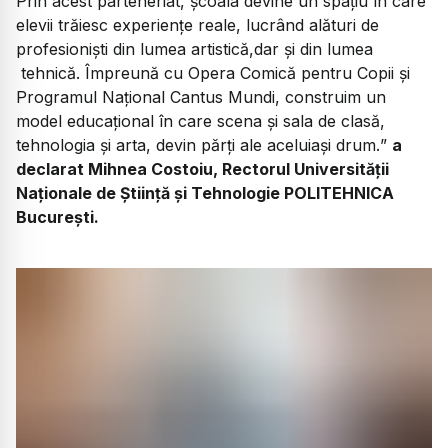
Prin acest parteneriat, școala devine un spațiu în care
elevii trăiesc experiențe reale, lucrând alături de
profesioniști din lumea artistică,dar și din lumea
tehnică. Împreună cu Opera Comică pentru Copii și
Programul Național Cantus Mundi, construim un
model educațional în care scena și sala de clasă,
tehnologia și arta, devin părți ale aceluiași drum.
”
a
declarat
Mihnea Costoiu,
Rectorul Universității
Naționale de Știință și Tehnologie POLITEHNICA
București.