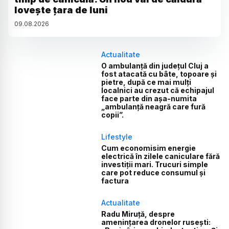
lovește țara de luni
09
.
08
.
2026
Actualitate
O ambulanță din județul Cluj a
fost atacată cu bâte, topoare și
pietre, după ce mai mulți
localnici au crezut că echipajul
face parte din așa-numita
„ambulanță neagră care fură
copii”.
Lifestyle
Cum economisim energie
electrică în zilele caniculare fără
investiții mari. Trucuri simple
care pot reduce consumul și
factura
Actualitate
Radu Miruță, despre
amenințarea dronelor rusești: