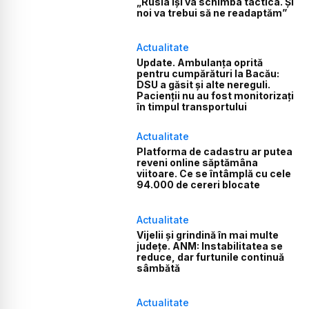
„Rusia își va schimba tactica. Și
noi va trebui să ne readaptăm”
Actualitate
Update. Ambulanța oprită
pentru cumpărături la Bacău:
DSU a găsit și alte nereguli.
Pacienții nu au fost monitorizați
în timpul transportului
Actualitate
Platforma de cadastru ar putea
reveni online săptămâna
viitoare. Ce se întâmplă cu cele
94.000 de cereri blocate
Actualitate
Vijelii și grindină în mai multe
județe. ANM: Instabilitatea se
reduce, dar furtunile continuă
sâmbătă
Actualitate