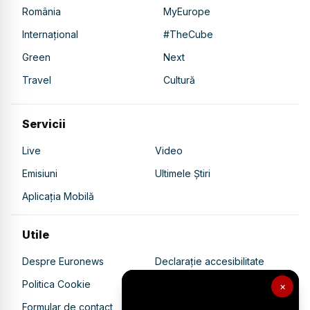
România
MyEurope
Internațional
#TheCube
Green
Next
Travel
Cultură
Servicii
Live
Video
Emisiuni
Ultimele Știri
Aplicația Mobilă
Utile
Despre Euronews
Declarație accesibilitate
Politica Cookie
Politica de confidențialitate
×
Formular de contact
Transparență în utilizarea AI