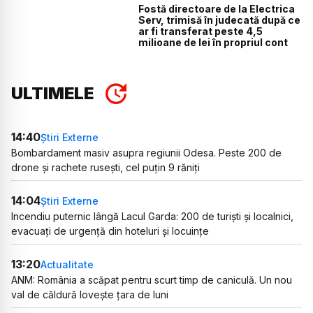
Fostă directoare de la Electrica
Serv, trimisă în judecată după ce
ar fi transferat peste 4,5
milioane de lei în propriul cont
ULTIMELE
14:40
Știri Externe
Bombardament masiv asupra regiunii Odesa. Peste 200 de
drone și rachete rusești, cel puțin 9 răniți
14:04
Știri Externe
Incendiu puternic lângă Lacul Garda: 200 de turiști și localnici,
evacuați de urgență din hoteluri și locuințe
13:20
Actualitate
ANM: România a scăpat pentru scurt timp de caniculă. Un nou
val de căldură lovește țara de luni