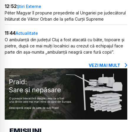
12:52
Știri Externe
Péter Magyar îl propune președinte al Ungariei pe judecătorul
înlăturat de Viktor Orban de la șefia Curții Supreme
11:44
Actualitate
O ambulanță din județul Cluj a fost atacată cu bâte, topoare și
pietre, după ce mai mulți localnici au crezut că echipajul face
parte din așa-numita „ambulanță neagră care fură copii”.
VEZI MAI MULT
EMISIUNI