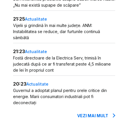
„Nu mai există supape de scăpare”
21:25
Actualitate
Vijelii și grindină în mai multe județe. ANM:
Instabilitatea se reduce, dar furtunile continuă
sâmbătă
21:23
Actualitate
Fostă directoare de la Electrica Serv, trimisă în
judecată după ce ar fi transferat peste 4,5 milioane
de lei în propriul cont
20:23
Actualitate
Guvernul a adoptat planul pentru orele critice din
energie. Marii consumatori industriali pot fi
deconectați
VEZI MAI MULT