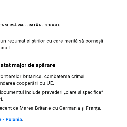
CA SURSĂ PREFERATĂ PE GOOGLE
n rezumat al știrilor cu care merită să pornești
ramul.
ratat major de apărare
rontierelor britanice, combaterea crimei
fundarea cooperării cu UE.
documentul include prevederi „clare și specifice”
i.
recent de Marea Britanie cu Germania și Franța.
 - Polonia
.