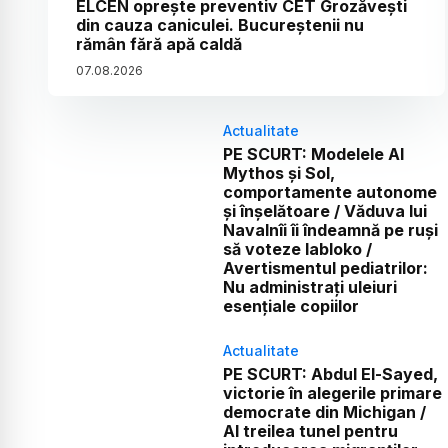
ELCEN oprește preventiv CET Grozăvești
din cauza caniculei. Bucureștenii nu
rămân fără apă caldă
07
.
08
.
2026
Actualitate
PE SCURT: Modelele AI
Mythos și Sol,
comportamente autonome
și înșelătoare / Văduva lui
Navalnîi îi îndeamnă pe ruși
să voteze Iabloko /
Avertismentul pediatrilor:
Nu administrați uleiuri
esențiale copiilor
Actualitate
PE SCURT: Abdul El-Sayed,
victorie în alegerile primare
democrate din Michigan /
Al treilea tunel pentru