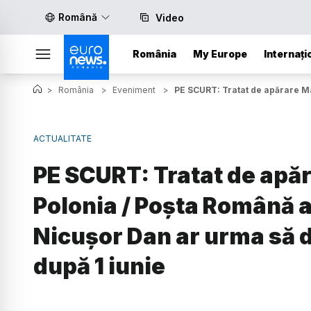
Română
Video
România
My Europe
Internați
>
România
>
Eveniment
>
PE SCURT: Tratat de apărare Ma
ACTUALITATE
PE SCURT: Tratat de apăr
Polonia / Poșta Română ac
Nicușor Dan ar urma să
după 1 iunie