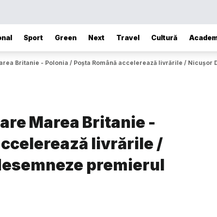
onal
Sport
Green
Next
Travel
Cultură
Academ
rea Britanie - Polonia / Poșta Română accelerează livrările / Nicușor
are Marea Britanie -
celerează livrările /
 desemneze premierul