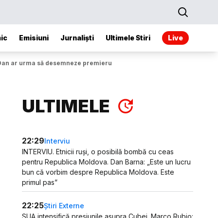
ic
Emisiuni
Jurnaliști
Ultimele Stiri
Live
 Dan ar urma să desemneze premierul după 1 iunie
ULTIMELE
22:29
Interviu
INTERVIU. Etnicii ruși, o posibilă bombă cu ceas
pentru Republica Moldova. Dan Barna: „Este un lucru
bun că vorbim despre Republica Moldova. Este
primul pas”
22:25
Știri Externe
SUA intensifică presiunile asupra Cubei. Marco Rubio: