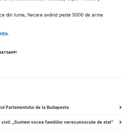
ice din lume, fiecare având peste 5000 de arme
anța
.
HATSAPP!
tul Parlamentului de la Budapesta
 civil: „Suntem vocea familiilor nerecunoscute de stat”