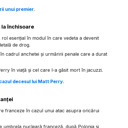
ii unui premier
.
 la închisoare
rol esențial în modul în care vedeta a devenit
letală de drog.
 în cadrul anchetei și urmăririi penale care a durat
rry în viață și cel care l-a găsit mort în jacuzzi.
cazul decesul lui Matt Perry
.
ranței
are franceze în cazul unui atac asupra oricărui
 de umbrela nucleară franceză, după Polonia și