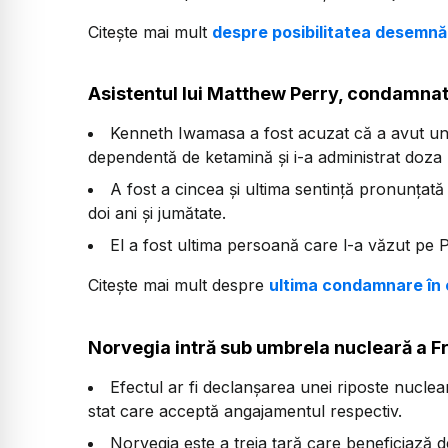
Citește mai mult
despre posibilitatea desemnăr
Asistentul lui Matthew Perry, condamnat
Kenneth Iwamasa a fost acuzat că a avut un 
dependentă de ketamină și i-a administrat doza 
A fost a cincea și ultima sentință pronunțată
doi ani și jumătate.
El a fost ultima persoană care l-a văzut pe Pe
Citește mai mult despre
ultima condamnare în 
Norvegia intră sub umbrela nucleară a F
Efectul ar fi declanșarea unei riposte nucle
stat care acceptă angajamentul respectiv.
Norvegia este a treia țară care beneficiază